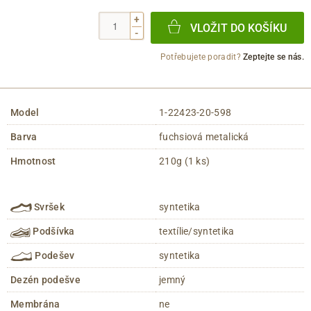
+
VLOŽIT DO KOŠÍKU
-
Potřebujete poradit?
Zeptejte se nás.
Model
1-22423-20-598
Barva
fuchsiová metalická
Hmotnost
210g (1 ks)
Svršek
syntetika
Podšívka
textílie/syntetika
Podešev
syntetika
Dezén podešve
jemný
Membrána
ne