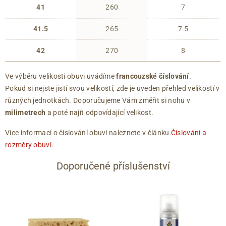
41
260
7
41.5
265
7.5
42
270
8
Ve výběru velikosti obuvi uvádíme
francouzské číslování
.
Pokud si nejste jistí svou velikostí, zde je uveden přehled velikostí v
různých jednotkách. Doporučujeme Vám změřit si nohu v
milimetrech
a poté najít odpovídající velikost.
Více informací o číslování obuvi naleznete v článku
Číslování a
rozměry obuvi
.
Doporučené příslušenství