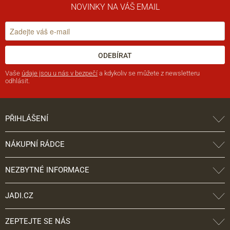
NOVINKY NA VÁŠ EMAIL
ODEBÍRAT
Vaše
údaje jsou u nás v bezpečí
a kdykoliv se můžete z newsletteru
odhlásit.
PŘIHLÁŠENÍ
NÁKUPNÍ RÁDCE
NEZBYTNÉ INFORMACE
JADI.CZ
ZEPTEJTE SE NÁS