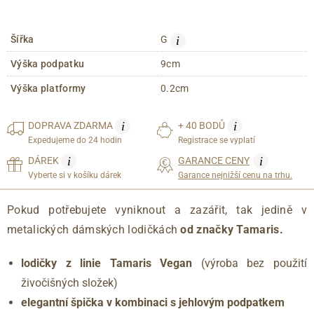
i
Šířka
G
Výška podpatku
9cm
Výška platformy
0.2cm
i
i
DOPRAVA
ZDARMA
+ 40 BODŮ
Expedujeme do 24 hodin
Registrace se vyplatí
i
i
DÁREK
GARANCE CENY
Vyberte si v košíku dárek
Garance nejnižší cenu na trhu.
Pokud potřebujete vyniknout a zazářit, tak jedině v
metalických dámských lodičkách
od značky Tamaris
.
lodičky z linie Tamaris Vegan
(výroba bez použití
živočišných složek)
elegantní špička v kombinaci s jehlovým podpatkem