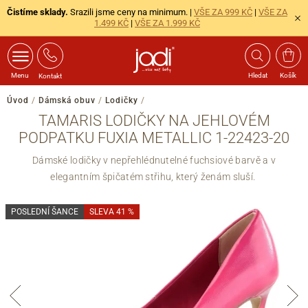
Čistíme sklady.
Srazili jsme ceny na minimum. |
VŠE ZA 999 KČ
|
VŠE ZA
1.499 KČ
|
VŠE ZA 1.999 KČ
Menu
Hledat
Košík
Kontakt
Úvod
/
Dámská obuv
/
Lodičky
/
TAMARIS LODIČKY NA JEHLOVÉM
PODPATKU FUXIA METALLIC 1-22423-20
Dámské lodičky v nepřehlédnutelné fuchsiové barvě a v
elegantním špičatém střihu, který ženám sluší.
POSLEDNÍ ŠANCE
SLEVA 41 %