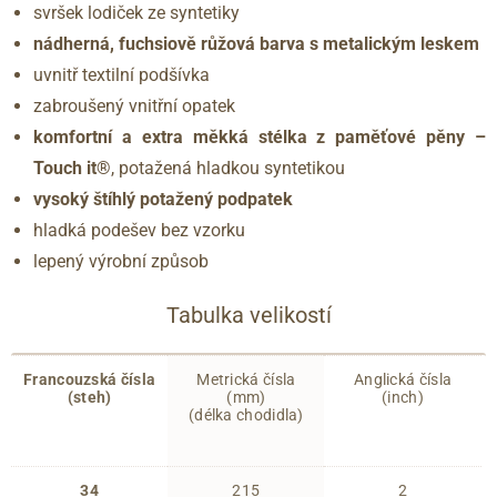
svršek lodiček ze syntetiky
nádherná, fuchsiově růžová barva s metalickým leskem
uvnitř textilní podšívka
zabroušený vnitřní opatek
komfortní a extra měkká stélka z paměťové pěny –
Touch it®
, potažená hladkou syntetikou
vysoký štíhlý potažený podpatek
hladká podešev bez vzorku
lepený výrobní způsob
Tabulka velikostí
Francouzská čísla
Metrická čísla
Anglická čísla
(steh)
(mm)
(inch)
(délka chodidla)
34
215
2