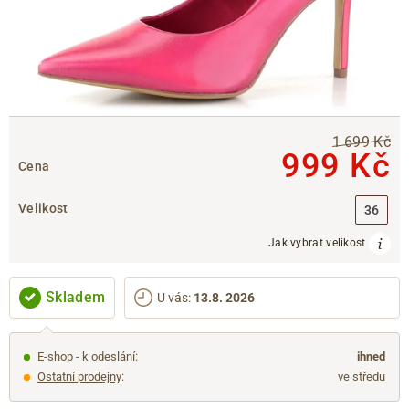
1 699 Kč
999 Kč
Cena
Velikost
36
Jak vybrat velikost
Skladem
U vás
:
13.8. 2026
E-shop - k odeslání:
ihned
Ostatní prodejny
:
ve středu