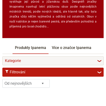
vystihuje její původ a jižanskou duši. Designéři značky
Imapnema navrhují letní plážovou obuv podle nejnovějších
módních trendů, podle nových ideálů, ale hlavně tak, aby byla
značka vždy něčím vyjímečná a odlišná od ostatních. Obuv v
naší nabídce je nejen barevně pestrá, ale především pohodlná a
příjemná pro bosé chodidlo...
Produkty Ipanema
Více o značce Ipanema
Kategorie
❯
Filtrování
❯
VELIKOST
37
38
39
40
41-42