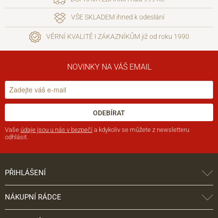
VŠE SKLADEM ihned k odeslání
VĚRNÍ KVALITĚ I ZÁKAZNÍKŮM již od roku 1990
NOVINKY NA VÁŠ EMAIL
ODEBÍRAT
Vaše
údaje jsou u nás v bezpečí
a kdykoliv se můžete z newsletteru
odhlásit.
PŘIHLÁŠENÍ
NÁKUPNÍ RÁDCE