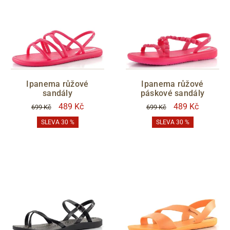
ŠÍŘKA
G
BARVY
černá
hnědá
Ipanema růžové
Ipanema růžové
béžová
oranžová
sandály
páskové sandály
růžová
barevná
489 Kč
489 Kč
699 Kč
699 Kč
SLEVA 30 %
SLEVA 30 %
VÝŠKA PODPATKU
CENA