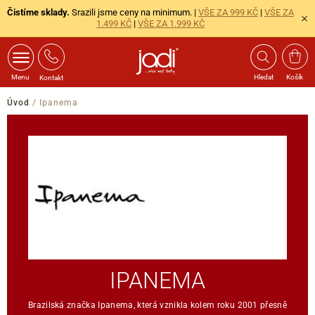
Čistíme sklady.
Srazili jsme ceny na minimum. |
VŠE ZA 999 KČ
|
VŠE ZA
1.499 KČ
|
VŠE ZA 1.999 KČ
Menu
Hledat
Košík
Kontakt
Úvod
/
Ipanema
IPANEMA
Brazilská značka Ipanema, která vznikla kolem roku 2001 přesně