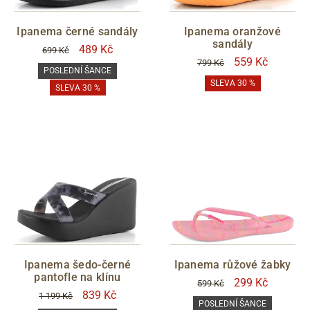
Zlevněno
Ipanema černé sandály
Ipanema oranžové
sandály
489 Kč
699 Kč
POSLEDNÍ ŠANCE
559 Kč
799 Kč
POSLEDNÍ ŠANCE
ano
SLEVA 30 %
SLEVA 30 %
S05 - Liberec
Filtrovat
Ipanema šedo-černé
Ipanema růžové žabky
pantofle na klínu
299 Kč
599 Kč
839 Kč
1 199 Kč
POSLEDNÍ ŠANCE