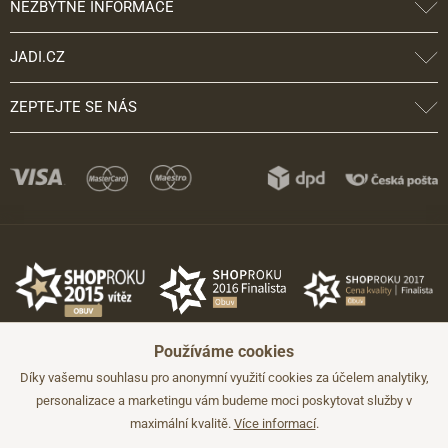
NEZBYTNÉ INFORMACE
JADI.CZ
ZEPTEJTE SE NÁS
Používáme cookies
Díky vašemu souhlasu pro anonymní využití cookies za účelem analytiky,
personalizace a marketingu vám budeme moci poskytovat služby v
maximální kvalitě.
Více informací
.
©2026 JADI.cz. Užití materiálů bez souhlasu není možné.
Údaje mají pouze informativní charakter a mohou být změněny bez