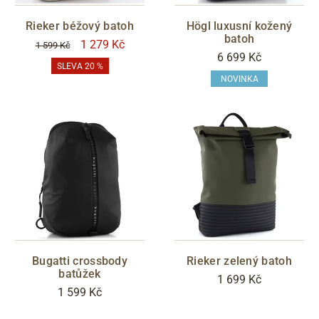
Rieker béžový batoh
Högl luxusní kožený
batoh
1 279 Kč
1 599 Kč
6 699 Kč
SLEVA 20 %
NOVINKA
Bugatti crossbody
Rieker zelený batoh
batůžek
1 699 Kč
1 599 Kč