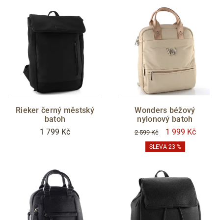
Rieker černý městský
Wonders béžový
batoh
nylonový batoh
1 799 Kč
1 999 Kč
2 599 Kč
SLEVA 23 %