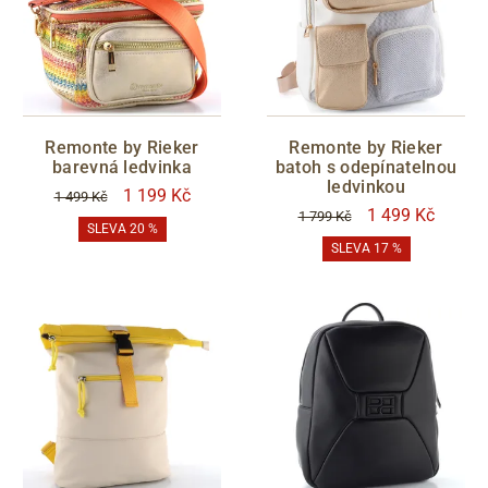
Remonte by Rieker
Remonte by Rieker
barevná ledvinka
batoh s odepínatelnou
ledvinkou
1 199 Kč
1 499 Kč
1 499 Kč
1 799 Kč
SLEVA 20 %
SLEVA 17 %