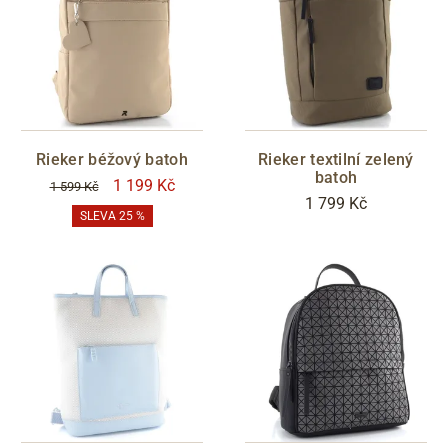
Rieker béžový batoh
Rieker textilní zelený
batoh
1 199 Kč
1 599 Kč
1 799 Kč
SLEVA 25 %