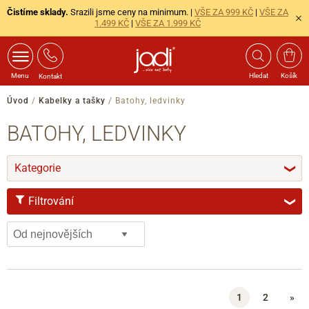
Čistíme sklady.
Srazili jsme ceny na minimum. |
VŠE ZA 999 KČ
|
VŠE ZA
1.499 KČ
|
VŠE ZA 1.999 KČ
Menu
Hledat
Košík
Kontakt
Úvod
/
Kabelky a tašky
/
Batohy, ledvinky
BATOHY, LEDVINKY
Kategorie
❯
Filtrování
❯
ZNAČKA
Ara
1
2
»