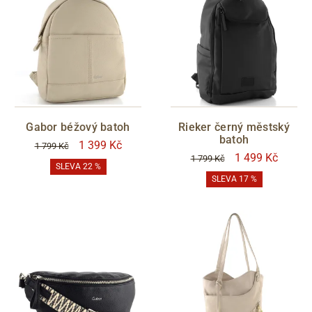
Gabor béžový batoh
Rieker černý městský
batoh
1 399 Kč
1 799 Kč
1 499 Kč
1 799 Kč
SLEVA 22 %
SLEVA 17 %