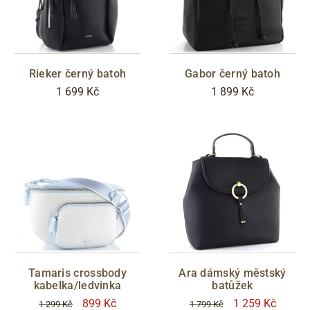
Rieker černý batoh
Gabor černý batoh
1 699 Kč
1 899 Kč
Tamaris crossbody
Ara dámský městský
kabelka/ledvinka
batůžek
899 Kč
1 259 Kč
1 299 Kč
1 799 Kč