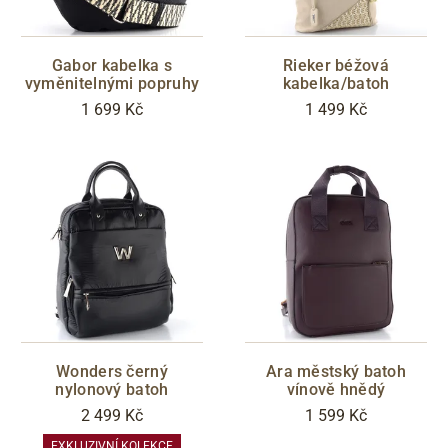
Gabor kabelka s
Rieker béžová
vyměnitelnými popruhy
kabelka/batoh
1 699 Kč
1 499 Kč
Wonders černý
Ara městský batoh
nylonový batoh
vínově hnědý
2 499 Kč
1 599 Kč
EXKLUZIVNÍ KOLEKCE