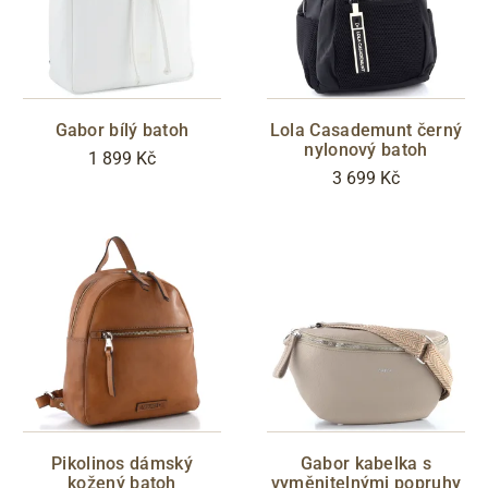
CENA
Gabor bílý batoh
Lola Casademunt černý
Zlevněno
nylonový batoh
1 899 Kč
3 699 Kč
S05 - Liberec
EXKLUZIVNÍ KOLEKCE
Filtrovat
Pikolinos dámský
Gabor kabelka s
kožený batoh
vyměnitelnými popruhy