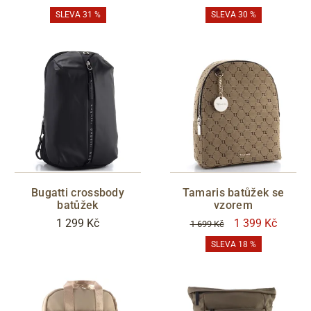
SLEVA 31 %
SLEVA 30 %
Bugatti crossbody
Tamaris batůžek se
batůžek
vzorem
1 299 Kč
1 399 Kč
1 699 Kč
SLEVA 18 %