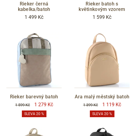
Rieker černá
Rieker batoh s
kabelka/batoh
květinkovým vzorem
1 499 Kč
1 599 Kč
Rieker barevný batoh
Ara malý městský batoh
1 279 Kč
1 119 Kč
1 599 Kč
1 399 Kč
SLEVA 20 %
SLEVA 20 %