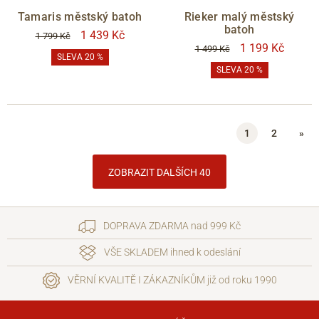
Tamaris městský batoh
Rieker malý městský
batoh
1 439 Kč
1 799 Kč
1 199 Kč
1 499 Kč
SLEVA 20 %
SLEVA 20 %
1
2
»
ZOBRAZIT DALŠÍCH 40
DOPRAVA ZDARMA nad 999 Kč
VŠE SKLADEM ihned k odeslání
VĚRNÍ KVALITĚ I ZÁKAZNÍKŮM již od roku 1990