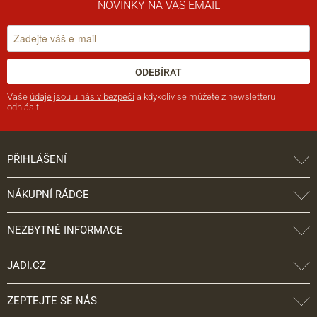
NOVINKY NA VÁŠ EMAIL
ODEBÍRAT
Vaše
údaje jsou u nás v bezpečí
a kdykoliv se můžete z newsletteru
odhlásit.
PŘIHLÁŠENÍ
NÁKUPNÍ RÁDCE
NEZBYTNÉ INFORMACE
JADI.CZ
ZEPTEJTE SE NÁS