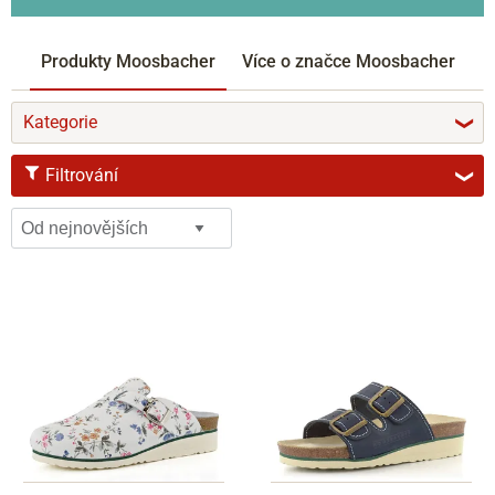
Produkty Moosbacher
Více o značce Moosbacher
Kategorie
❯
Filtrování
❯
VELIKOST
37
38
40
ŠÍŘKA
G
BARVY
bílá
modrá
barevná