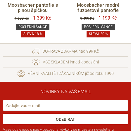
Moosbacher pantofle s
Moosbacher modré
plnou špičkou
fuzbetové pantofle
CENA
1 399 Kč
1 199 Kč
1 699 Kč
1 499 Kč
POSLEDNÍ ŠANCE
POSLEDNÍ ŠANCE
SLEVA 18 %
SLEVA 20 %
Zlevněno
DOPRAVA ZDARMA nad 999 Kč
POSLEDNÍ ŠANCE
VŠE SKLADEM ihned k odeslání
ano
VĚRNÍ KVALITĚ I ZÁKAZNÍKŮM již od roku 1990
Filtrovat
NOVINKY NA VÁŠ EMAIL
ODEBÍRAT
Vaše
údaje jsou u nás v bezpečí
a kdykoliv se můžete z newsletteru