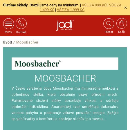
Čistíme sklady.
Srazili jsme ceny na minimum. |
VŠE ZA 999 KČ
|
VŠE ZA
1.499 KČ
|
VŠE ZA 1.999 KČ
Menu
Hledat
Košík
Kontakt
Úvod
/
Moosbacher
MOOSBACHER
V Česku vyráběná obuv Moosbacher má mimořádně měkkou a
pohodlnou stélku, která obsahuje pravý přírodní mech.
Patentované složení stélky absorbuje vlhkost a udržuje
optimální mikroklima. Anatomický tvar umožňuje dokonalou
volnost pohybu a podporuje zdravé proudění energie. Zažijte
spojení kvality a komfortu a dopřejte si chůzi po mechu...