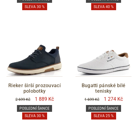
SLEVA 30 %
SLEVA 40 %
Rieker širší prozouvací
Bugatti pánské bílé
polobotky
tenisky
1 889 Kč
1 274 Kč
2 699 Kč
1 699 Kč
POSLEDNÍ ŠANCE
POSLEDNÍ ŠANCE
SLEVA 30 %
SLEVA 25 %