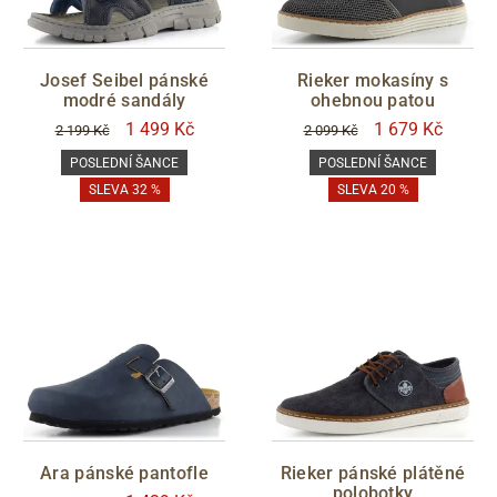
Josef Seibel pánské
Rieker mokasíny s
modré sandály
ohebnou patou
1 499 Kč
1 679 Kč
2 199 Kč
2 099 Kč
POSLEDNÍ ŠANCE
POSLEDNÍ ŠANCE
SLEVA 32 %
SLEVA 20 %
Ara pánské pantofle
Rieker pánské plátěné
polobotky