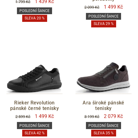
1 439 Kč
1 799 Kč
1 499 Kč
2 099 Kč
POSLEDNÍ ŠANCE
POSLEDNÍ ŠANCE
SLEVA 20 %
SLEVA 29 %
Rieker Revolution
Ara široké pánské
pánské černé tenisky
tenisky
1 499 Kč
2 079 Kč
2 599 Kč
3 199 Kč
POSLEDNÍ ŠANCE
POSLEDNÍ ŠANCE
SLEVA 42 %
SLEVA 35 %