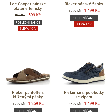
Lee Cooper pánské
Rieker pánské žabky
plátěné tenisky
1 499 Kč
1 799 Kč
599 Kč
999 Kč
POSLEDNÍ ŠANCE
POSLEDNÍ ŠANCE
SLEVA 17 %
SLEVA 40 %
Rieker pantofle s
Rieker širší polobotky
kříženými pásky
se zipem
1 259 Kč
1 499 Kč
1 799 Kč
2 499 Kč
POSLEDNÍ ŠANCE
POSLEDNÍ ŠANCE