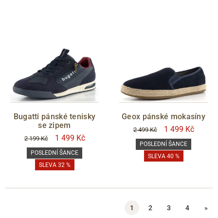
Bugatti pánské tenisky
Geox pánské mokasíny
se zipem
1 499 Kč
2 499 Kč
1 499 Kč
2 199 Kč
POSLEDNÍ ŠANCE
POSLEDNÍ ŠANCE
SLEVA 40 %
SLEVA 32 %
1
2
3
4
»