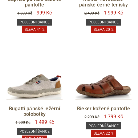
pantofle
pánské černé tenisky
999 Kč
1 999 Kč
1 699 Kč
2 499 Kč
POSLEDNÍ ŠANCE
POSLEDNÍ ŠANCE
SLEVA 41 %
SLEVA 20 %
Bugatti pánské ležérní
Rieker kožené pantofle
polobotky
1 799 Kč
2 299 Kč
1 499 Kč
1 999 Kč
POSLEDNÍ ŠANCE
POSLEDNÍ ŠANCE
SLEVA 22 %