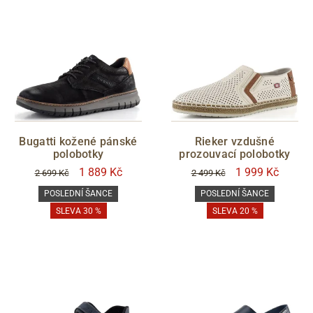
Bugatti kožené pánské
Rieker vzdušné
polobotky
prozouvací polobotky
1 889 Kč
1 999 Kč
2 699 Kč
2 499 Kč
POSLEDNÍ ŠANCE
POSLEDNÍ ŠANCE
SLEVA 30 %
SLEVA 20 %