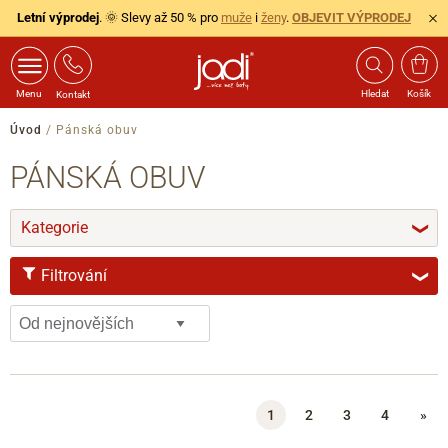
Letní výprodej
. 🌞 Slevy až 50 % pro
muže
i
ženy
.
OBJEVIT VÝPRODEJ
Menu
Hledat
Košík
Kontakt
Úvod
/
Pánská obuv
PÁNSKÁ OBUV
Kategorie
❯
Filtrování
❯
VELIKOST
40
41
42
42.5
43
44
44.5
45
1
2
3
4
»
46
47