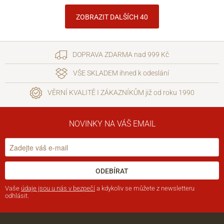
ZOBRAZIT DALŠÍCH 40
DOPRAVA ZDARMA nad 999 Kč
VŠE SKLADEM ihned k odeslání
VĚRNÍ KVALITĚ I ZÁKAZNÍKŮM již od roku 1990
NOVINKY NA VÁŠ EMAIL
ODEBÍRAT
Vaše
údaje jsou u nás v bezpečí
a kdykoliv se můžete z newsletteru
odhlásit.