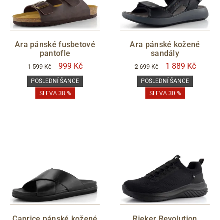
Ara pánské fusbetové
Ara pánské kožené
pantofle
sandály
999 Kč
1 889 Kč
1 599 Kč
2 699 Kč
POSLEDNÍ ŠANCE
POSLEDNÍ ŠANCE
SLEVA 38 %
SLEVA 30 %
Caprice pánské kožené
Rieker Revolution