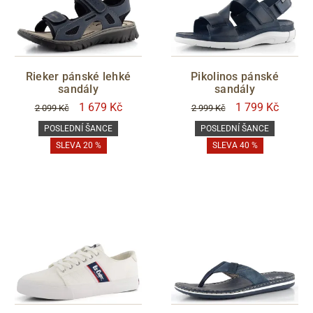
Rieker pánské lehké
Pikolinos pánské
sandály
sandály
1 679 Kč
1 799 Kč
2 099 Kč
2 999 Kč
POSLEDNÍ ŠANCE
POSLEDNÍ ŠANCE
SLEVA 20 %
SLEVA 40 %