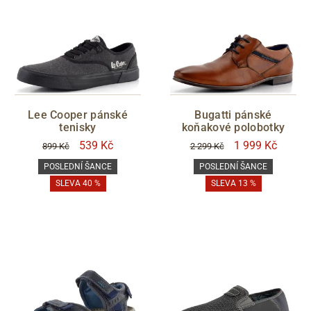
Lee Cooper pánské
Bugatti pánské
tenisky
koňakové polobotky
539 Kč
1 999 Kč
899 Kč
2 299 Kč
POSLEDNÍ ŠANCE
POSLEDNÍ ŠANCE
SLEVA 40 %
SLEVA 13 %