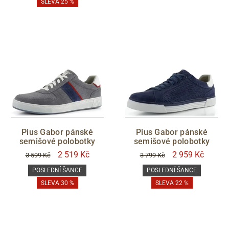
SLEVA 25 %
Pius Gabor pánské
Pius Gabor pánské
semišové polobotky
semišové polobotky
2 519 Kč
2 959 Kč
3 599 Kč
3 799 Kč
POSLEDNÍ ŠANCE
POSLEDNÍ ŠANCE
SLEVA 30 %
SLEVA 22 %