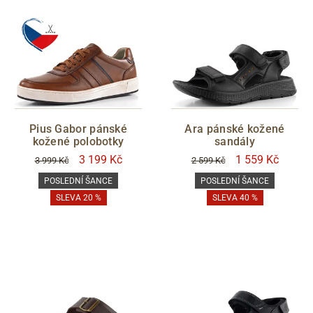
Pius Gabor pánské
Ara pánské kožené
kožené polobotky
sandály
3 199 Kč
1 559 Kč
3 999 Kč
2 599 Kč
POSLEDNÍ ŠANCE
POSLEDNÍ ŠANCE
SLEVA 20 %
SLEVA 40 %