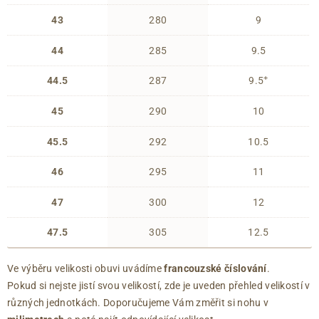
43
280
9
44
285
9.5
+
44.5
287
9.5
45
290
10
45.5
292
10.5
46
295
11
47
300
12
47.5
305
12.5
Ve výběru velikosti obuvi uvádíme
francouzské číslování
.
Pokud si nejste jistí svou velikostí, zde je uveden přehled velikostí v
různých jednotkách. Doporučujeme Vám změřit si nohu v