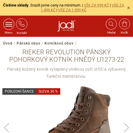
Čistíme sklady.
Srazili jsme ceny na minimum. |
VŠE ZA 999 KČ
|
VŠE ZA
1.499 KČ
|
VŠE ZA 1.999 KČ
Menu
Hledat
Košík
Kontakt
Úvod
/
Pánská obuv
/
Kotníková obuv
/
RIEKER REVOLUTION PÁNSKÝ
POHORKOVÝ KOTNÍK HNĚDÝ U1273-22
Pánský kožený kotník vyteplený vlněnou ovčí střiží a vybavený
funkční membránou.
POSLEDNÍ ŠANCE
SLEVA 30 %