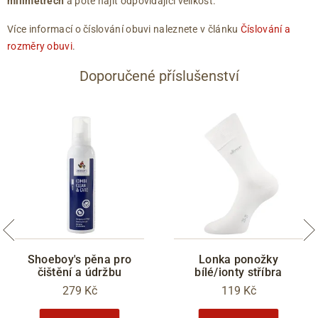
milimetrech
a poté najít odpovídající velikost.
Více informací o číslování obuvi naleznete v článku
Číslování a
rozměry obuvi
.
Doporučené příslušenství
Shoeboy's pěna pro
Lonka ponožky
čištění a údržbu
bílé/ionty stříbra
279 Kč
119 Kč