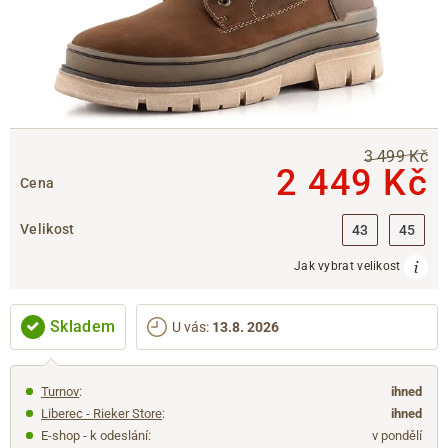
3 499 Kč
2 449 Kč
Cena
Velikost
43
45
Jak vybrat velikost
Skladem
U vás
:
13.8. 2026
Turnov
:
ihned
Liberec - Rieker Store
:
ihned
E-shop - k odeslání:
v pondělí