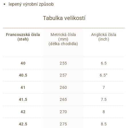
lepený výrobní způsob
Tabulka velikostí
Francouzská čísla
Metrická čísla
Anglická čísla
(steh)
(mm)
(inch)
(délka chodidla)
40
255
6.5
+
40.5
257
6.5
41
260
7
41.5
265
7.5
42
270
8
42.5
275
8.5