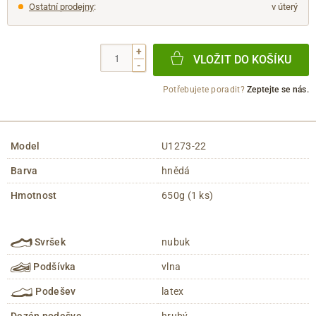
Ostatní prodejny
:
v úterý
+
VLOŽIT DO KOŠÍKU
-
Potřebujete poradit?
Zeptejte se nás.
Model
U1273-22
Barva
hnědá
Hmotnost
650g (1 ks)
Svršek
nubuk
Podšívka
vlna
Podešev
latex
Dezén podešve
hrubý