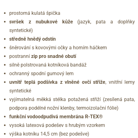
prostorná kulatá špička
svršek z nubukové kůže
(jazyk, pata a doplňky
syntetické)
středně hnědý odstín
šněrování s kovovými očky a horním háčkem
postranní
zip
pro snadné obutí
silně polstrovaná kotníková bandáž
ochranný spodní gumový lem
uvnitř teplá podšívka z vlněné ovčí střiže
, vnitřní lemy
syntetické
vyjímatelná měkká stélka potažená střiží
(zesílená pata,
podpora podélné nožní klenby, termoizolační fólie)
funkční vodoodpudivá membrána R-TEX®
vysoká latexová podešev s hrubým vzorkem
výška kotníku 14,5 cm (bez podešve)