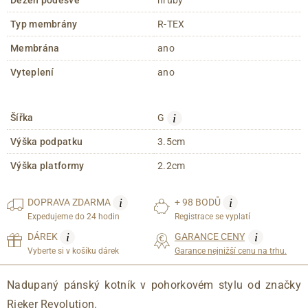
Typ membrány
R-TEX
Membrána
ano
Vyteplení
ano
i
Šířka
G
Výška podpatku
3.5cm
Výška platformy
2.2cm
i
i
DOPRAVA
ZDARMA
+ 98 BODŮ
Expedujeme do 24 hodin
Registrace se vyplatí
i
i
DÁREK
GARANCE CENY
Vyberte si v košíku dárek
Garance nejnižší cenu na trhu.
Nadupaný pánský kotník v pohorkovém stylu od značky
Rieker Revolution.