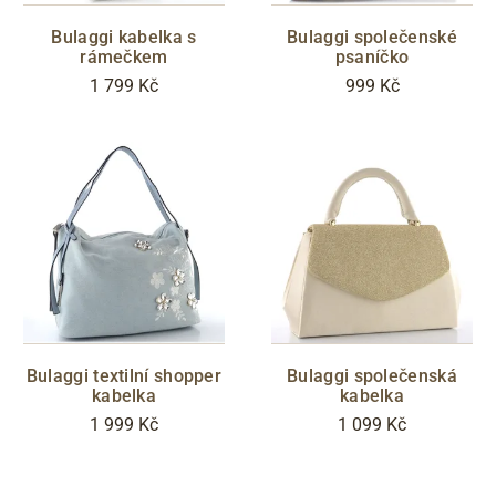
metalická
barevná
Bulaggi kabelka s
Bulaggi společenské
CENA
rámečkem
psaníčko
1 799 Kč
999 Kč
Zlevněno
S05 - Liberec
Filtrovat
Bulaggi textilní shopper
Bulaggi společenská
kabelka
kabelka
1 999 Kč
1 099 Kč