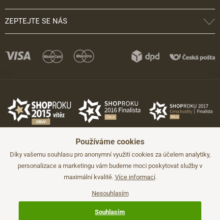
ZEPTEJTE SE NÁS
Používáme cookies
Díky vašemu souhlasu pro anonymní využití cookies za účelem analytiky,
personalizace a marketingu vám budeme moci poskytovat služby v
maximální kvalitě.
Více informací
.
©2026 JADI.cz. Užití materiálů bez souhlasu není možné.
Údaje mají pouze informativní charakter a mohou být změněny bez
předchozího upozornění.
Nesouhlasím
Technicky zajišťuje
Simplia.cz
.
Souhlasím