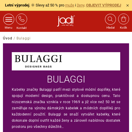
Letní výprodej
. 🌞 Slevy až 50 % pro
muže
i
ženy
.
OBJEVIT VÝPRODEJ
Menu
Hledat
Košík
Kontakt
Úvod
/
Bulaggi
BULAGGI
Kabelky značky Bulaggi patří mezi stylové módní doplňky, které
spojují moderní design, praktičnost a dostupnou cenu. Tato
nizozemská značka vznikla v roce 1969 a již více než 50 let se
zaměřuje na výrobu dámských kabelek a módních doplňků pro
každodenní použití. Bulaggi se snaží vytvářet kabelky, které
dokonale doplní outfit každé ženy a zároveň nabídnou dostatek
prostoru pro všechny důležité…