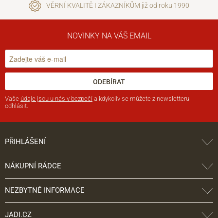
VĚRNÍ KVALITĚ I ZÁKAZNÍKŮM již od roku 1990
NOVINKY NA VÁŠ EMAIL
ODEBÍRAT
Vaše
údaje jsou u nás v bezpečí
a kdykoliv se můžete z newsletteru
odhlásit.
PŘIHLÁŠENÍ
NÁKUPNÍ RÁDCE
NEZBYTNÉ INFORMACE
JADI.CZ