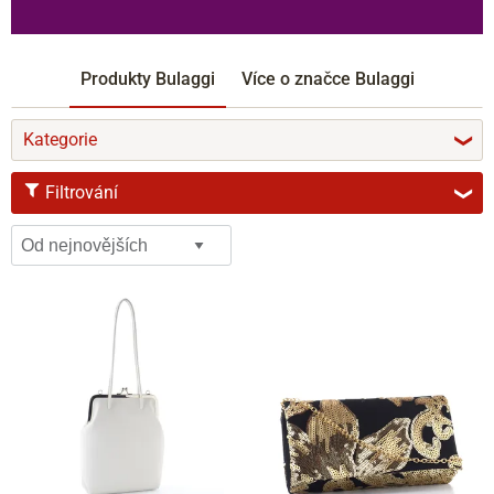
Produkty Bulaggi
Více o značce Bulaggi
Kategorie
❯
Filtrování
❯
BARVY
černá
šedá
hnědá
béžová
bílá
fialová
modrá
zelená
olivová
růžová
zlatá
stříbrná