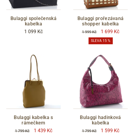
Bulaggi společenská
Bulaggi prořezávaná
kabelka
shopper kabelka
1 099 Kč
1 699 Kč
1 999 Kč
SLEVA 15 %
Bulaggi kabelka s
Bulaggi hadinková
rámečkem
kabelka
1 439 Kč
1 599 Kč
1 799 Kč
1 799 Kč