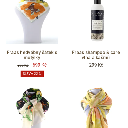
Fraas hedvábný šátek s
Fraas shampoo & care
motýlky
vlna a kašmír
699 Kč
299 Kč
899 Kč
SLEVA 22 %