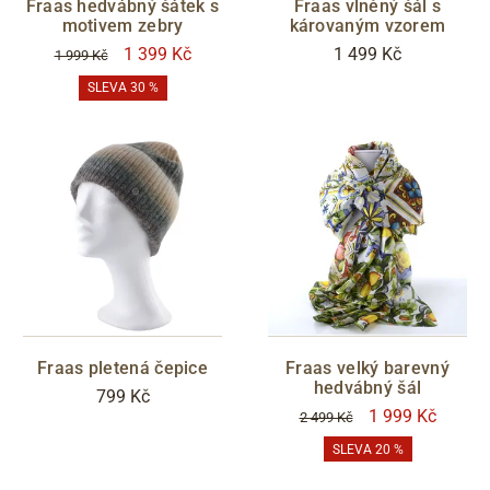
Fraas hedvábný šátek s
Fraas vlněný šál s
motivem zebry
károvaným vzorem
1 399 Kč
1 499 Kč
1 999 Kč
SLEVA 30 %
Fraas pletená čepice
Fraas velký barevný
hedvábný šál
799 Kč
1 999 Kč
2 499 Kč
SLEVA 20 %