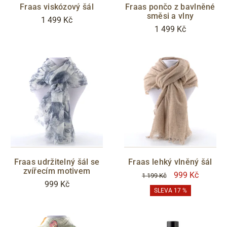
růžová
barevná
Fraas viskózový šál
Fraas pončo z bavlněné
směsi a vlny
1 499 Kč
CENA
1 499 Kč
Zlevněno
S05 - Liberec
Filtrovat
Fraas udržitelný šál se
Fraas lehký vlněný šál
zvířecím motivem
999 Kč
1 199 Kč
999 Kč
SLEVA 17 %