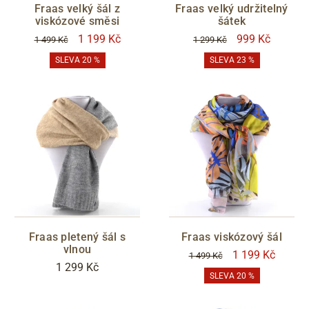
Fraas velký šál z
Fraas velký udržitelný
viskózové směsi
šátek
1 199 Kč
999 Kč
1 499 Kč
1 299 Kč
SLEVA 20 %
SLEVA 23 %
Fraas pletený šál s
Fraas viskózový šál
vlnou
1 199 Kč
1 499 Kč
1 299 Kč
SLEVA 20 %