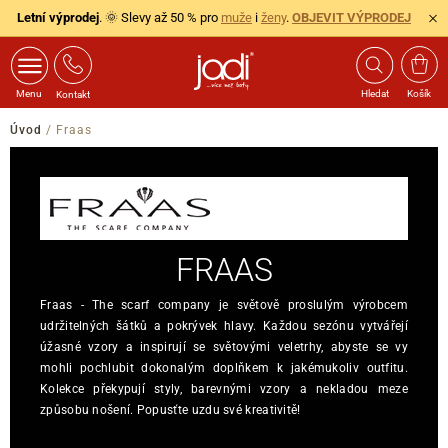
Letní výprodej
. 🌞 Slevy až 50 % pro
muže
i
ženy
.
OBJEVIT VÝPRODEJ
Menu
Hledat
Košík
Kontakt
Úvod
/
Fraas
FRAAS
Fraas - The scarf company je světově proslulým výrobcem
udržitelných šátků a pokrývek hlavy. Každou sezónu vytvářejí
úžasné vzory a inspirují se světovými veletrhy, abyste se vy
mohli pochlubit dokonalým doplňkem k jakémukoliv outfitu.
Kolekce překypují styly, barevnými vzory a nekladou meze
způsobu nošení. Popusťte uzdu své kreativitě!