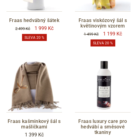
Fraas hedvábný šátek
Fraas viskózový šál s
květinovým vzorem
1 999 Kč
2 499 Kč
1 199 Kč
1 499 Kč
SLEVA 20 %
SLEVA 20 %
Fraas kašminkový šál s
Fraas luxury care pro
mašličkami
hedvábí a směsové
tkaniny
1 399 Kč