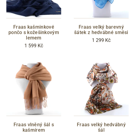
Fraas kašminkové
Fraas velký barevný
pončo s kožešinkovým
šátek z hedvábné směsi
lemem
1 299 Kč
1 599 Kč
Fraas vlněný šál s
Fraas velký hedvábný
kašmírem
šál