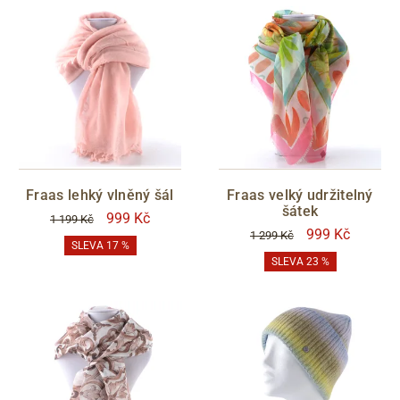
Fraas lehký vlněný šál
Fraas velký udržitelný
šátek
999 Kč
1 199 Kč
999 Kč
1 299 Kč
SLEVA 17 %
SLEVA 23 %