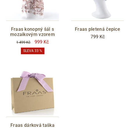
Fraas konopný šál s
Fraas pletená čepice
mozaikovým vzorem
799 Kč
999 Kč
1 499 Kč
SLEVA 33 %
Fraas dárková taška