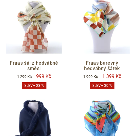
Fraas šál z hedvábné
Fraas barevný
směsi
hedvábný šátek
999 Kč
1 399 Kč
1 299 Kč
1 999 Kč
SLEVA 23 %
SLEVA 30 %