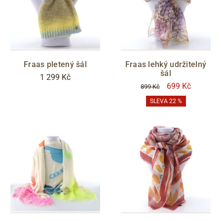
Fraas pletený šál
Fraas lehký udržitelný
šál
1 299 Kč
699 Kč
899 Kč
SLEVA 22 %