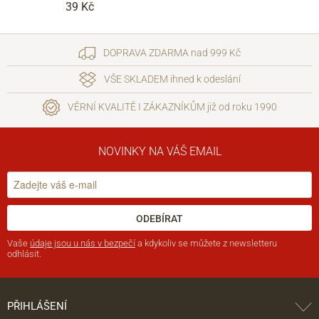
39 Kč
DOPRAVA ZDARMA nad 999 Kč
VŠE SKLADEM ihned k odeslání
VĚRNÍ KVALITĚ I ZÁKAZNÍKŮM již od roku 1990
NOVINKY NA VÁŠ EMAIL
ODEBÍRAT
Vaše
údaje jsou u nás v bezpečí
a kdykoliv se můžete z newsletteru
odhlásit.
PŘIHLÁŠENÍ