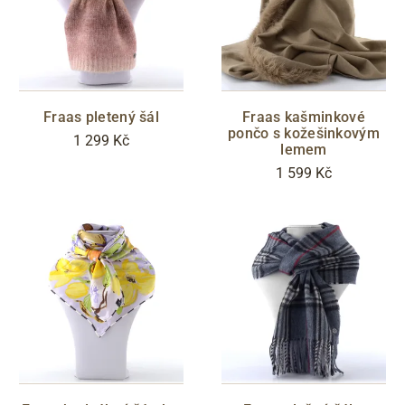
Fraas pletený šál
Fraas kašminkové
pončo s kožešinkovým
1 299 Kč
lemem
1 599 Kč