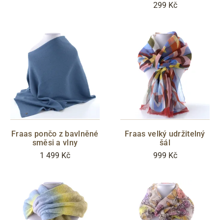
299 Kč
Fraas pončo z bavlněné
Fraas velký udržitelný
směsi a vlny
šál
1 499 Kč
999 Kč