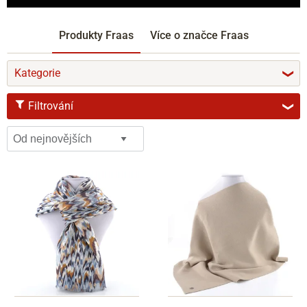
Produkty Fraas
Více o značce Fraas
Kategorie
❯
Filtrování
❯
VELIKOST
S
BARVY
černá
šedá
hnědá
béžová
fialová
modrá
žlutá
oranžová