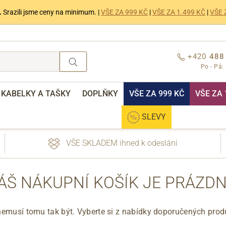
.
Srazili jsme ceny na minimum. |
VŠE ZA 999 KČ
|
VŠE ZA 1.499 KČ
|
VŠE 
+420
488
Po - Pá:
KABELKY A TAŠKY
DOPLŇKY
VŠE ZA 999 KČ
VŠE ZA 
SLEVY
VŠE SKLADEM ihned k odeslání
ÁŠ NÁKUPNÍ KOŠÍK JE PRÁZDN
nemusí tomu tak být. Vyberte si z nabídky doporučených prod
nebo přihlášení