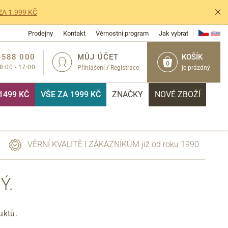
ZA 1.999 KČ
Prodejny
Kontakt
Věrnostní program
Jak vybrat
 588 000
MŮJ ÚČET
KOŠÍK
0
 8:00 - 17:00
Přihlášení
/
Registrace
je prázdný
1499 KČ
VŠE ZA 1999 KČ
ZNAČKY
NOVÉ ZBOŽÍ
VĚRNÍ KVALITĚ I ZÁKAZNÍKŮM již od roku 1990
Ý.
PŘIHLÁSIT
uktů.