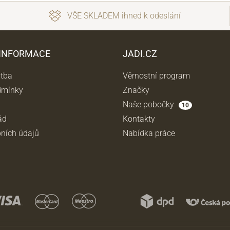
VŠE SKLADEM ihned k odeslání
Přes Facebook
 INFORMACE
JADI.CZ
Přes Seznam
atba
Věrnostní program
dmínky
Značky
Přes Google
Naše pobočky
10
ád
Kontakty
ních údajů
Nabídka práce