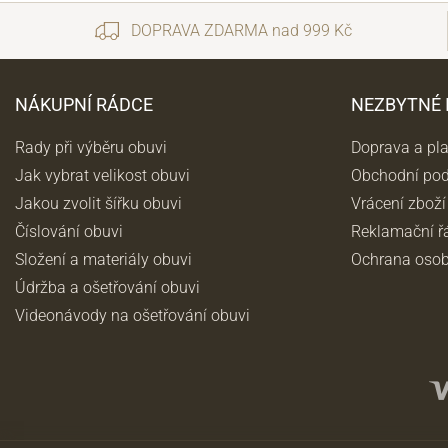
DOPRAVA ZDARMA nad 999 Kč
NÁKUPNÍ RÁDCE
NEZBYTNÉ
Rady při výběru obuvi
Doprava a pl
Jak vybrat velikost obuvi
Obchodní po
Jakou zvolit šířku obuvi
Vrácení zboží
Číslování obuvi
Reklamační ř
Informace o
zpracování osobních údajů
.
Složení a materiály obuvi
Ochrana osob
Údržba a ošetřování obuvi
Videonávody na ošetřování obuvi