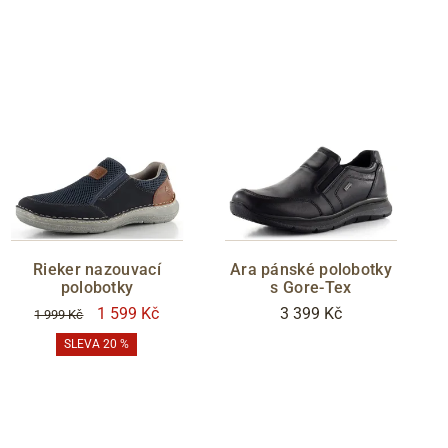
Rieker nazouvací
Ara pánské polobotky
polobotky
s Gore-Tex
1 599 Kč
3 399 Kč
1 999 Kč
SLEVA 20 %