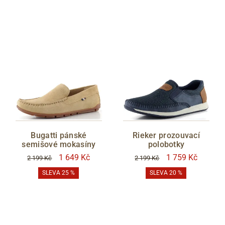
Bugatti pánské
Rieker prozouvací
semišové mokasíny
polobotky
1 649 Kč
1 759 Kč
2 199 Kč
2 199 Kč
SLEVA 25 %
SLEVA 20 %