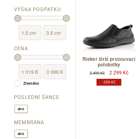
VÝŠKA PODPATKU
CENA
Rieker širší prozouvací
polobotky
2 299 Kč
2 499 Kč
-200 Kč
Zlevněno
POSLEDNÍ ŠANCE
ano
MEMBRÁNA
ano