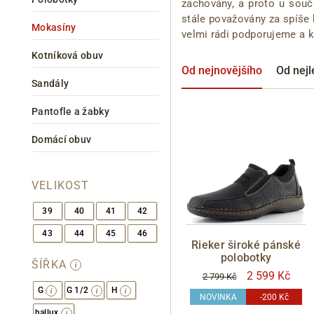
zachovány, a proto u souč
stále považovány za spíše k
Mokasíny
velmi rádi podporujeme a 
Kotníková obuv
Od nejnovějšího
Od nejl
Sandály
Pantofle a žabky
Domácí obuv
Informace o
zpracování osobních údajů
.
VELIKOST
39
40
41
42
43
44
45
46
Rieker široké pánské
polobotky
ŠÍŘKA
2 599 Kč
2 799 Kč
G
G 1/2
H
NOVINKA
-200 Kč
hallux