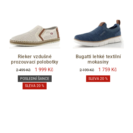
Rieker vzdušné
Bugatti lehké textilní
prozouvací polobotky
mokasíny
1 999 Kč
1 759 Kč
2 499 Kč
2 199 Kč
POSLEDNÍ ŠANCE
SLEVA 20 %
SLEVA 20 %