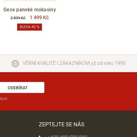
Geox pánské mokasíny
1 499 Kč
2 599 Kč
SLEVA 42 %
VĚRNÍ KVALITĚ I ZÁKAZNÍKŮM již od roku 1990
ODEBÍRAT
ásit.
ZEPTEJTE SE NÁS