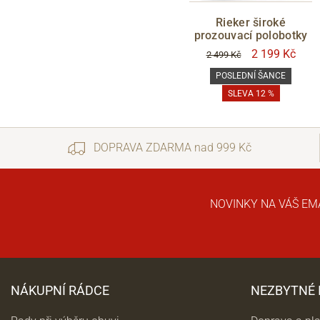
Rieker široké
prozouvací polobotky
2 199 Kč
2 499 Kč
POSLEDNÍ ŠANCE
SLEVA 12 %
DOPRAVA ZDARMA nad 999 Kč
NOVINKY NA VÁŠ EM
NÁKUPNÍ RÁDCE
NEZBYTNÉ