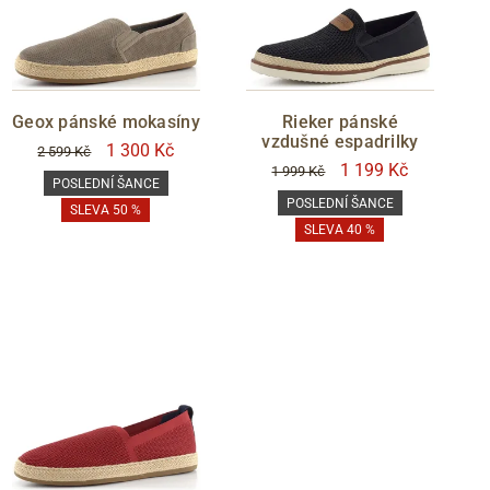
Geox pánské mokasíny
Rieker pánské
vzdušné espadrilky
1 300 Kč
2 599 Kč
1 199 Kč
1 999 Kč
POSLEDNÍ ŠANCE
POSLEDNÍ ŠANCE
SLEVA 50 %
SLEVA 40 %