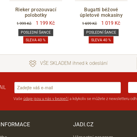
Rieker prozouvací
Bugatti béžové
polobotky
úpletové mokasíny
1 199 Kč
1 019 Kč
1 999 Kč
1 699 Kč
POSLEDNÍ ŠANCE
POSLEDNÍ ŠANCE
SLEVA 40 %
SLEVA 40 %
VŠE SKLADEM ihned k odeslání
AIL
Vaše
údaje jsou u nás v bezpečí
a kdykoliv se můžete z newsletteru odhl
 INFORMACE
JADI.CZ