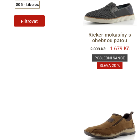
S05 - Liberec
Filtrovat
Rieker mokasíny s
ohebnou patou
1 679 Kč
2 099 Kč
POSLEDNÍ ŠANCE
SLEVA 20 %