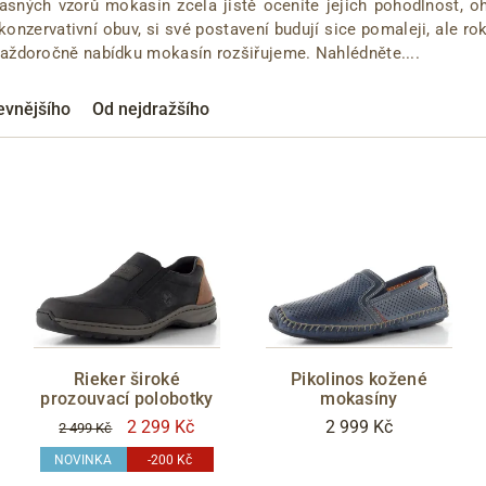
asných vzorů mokasín zcela jistě oceníte jejich pohodlnost, 
onzervativní obuv, si své postavení budují sice pomaleji, ale ro
Přes Facebook
každoročně nabídku mokasín rozšiřujeme. Nahlédněte....
evnějšího
Od nejdražšího
Přes Seznam
Přes Google
Rieker široké
Pikolinos kožené
prozouvací polobotky
mokasíny
2 299 Kč
2 999 Kč
2 499 Kč
NOVINKA
-200 Kč