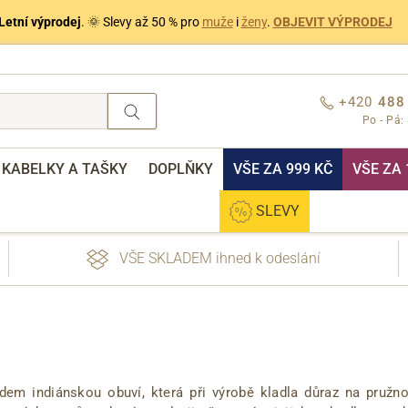
Letní výprodej
. 🌞 Slevy až 50 % pro
muže
i
ženy
.
OBJEVIT VÝPRODEJ
+420
488
Po - Pá:
KABELKY A TAŠKY
DOPLŇKY
VŠE ZA 999 KČ
VŠE ZA 
SLEVY
VŠE SKLADEM ihned k odeslání
m indiánskou obuví, která při výrobě kladla důraz na pružnost
nebo přihlášení