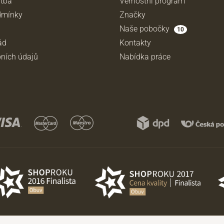
atba
Věrnostní program
dmínky
Značky
Naše pobočky
10
ád
Kontakty
ních údajů
Nabídka práce