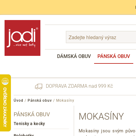
DÁMSKÁ OBUV
PÁNSKÁ OBUV
DOPRAVA ZDARMA nad 999 Kč
Úvod
/
Pánská obuv
/
Mokasíny
PÁNSKÁ OBUV
MOKASÍNY
Zapomenuté heslo
Registrace
Tenisky a kecky
Mokasíny jsou svým původe
Polobotky