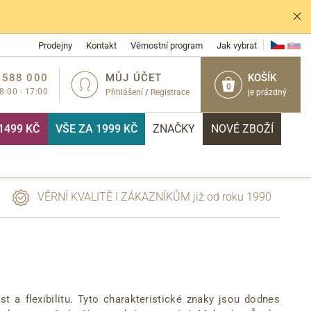
Prodejny
Kontakt
Věrnostní program
Jak vybrat
 588 000
MŮJ ÚČET
KOŠÍK
0
 8:00 - 17:00
Přihlášení
/
Registrace
je prázdný
1499 KČ
VŠE ZA 1999 KČ
ZNAČKY
NOVÉ ZBOŽÍ
VĚRNÍ KVALITĚ I ZÁKAZNÍKŮM již od roku 1990
PŘIHLÁSIT
 a flexibilitu. Tyto charakteristické znaky jsou dodnes