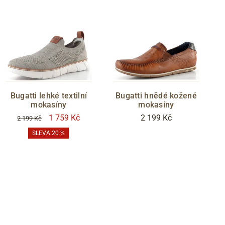
Bugatti lehké textilní
Bugatti hnědé kožené
mokasíny
mokasíny
1 759 Kč
2 199 Kč
2 199 Kč
SLEVA 20 %