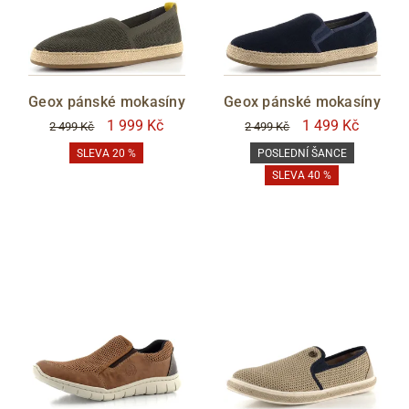
Geox pánské mokasíny
Geox pánské mokasíny
1 999 Kč
1 499 Kč
2 499 Kč
2 499 Kč
SLEVA 20 %
POSLEDNÍ ŠANCE
SLEVA 40 %