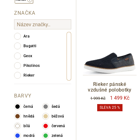
ZNAČKA
Ara
Bugatti
Geox
Pikolinos
Rieker
Rieker pánské
vzdušné polobotky
BARVY
1 499 Kč
1 999 Kč
černá
šedá
SLEVA 25 %
hnědá
béžová
bílá
červená
modrá
zelená