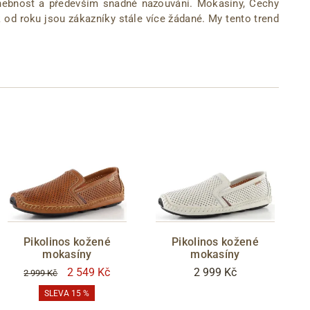
ohebnost a především snadné nazouvání. Mokasíny, Čechy
k od roku jsou zákazníky stále více žádané. My tento trend
Pikolinos kožené
Pikolinos kožené
mokasíny
mokasíny
2 549 Kč
2 999 Kč
2 999 Kč
SLEVA 15 %