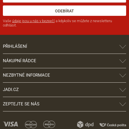
ODEBÍRAT
Vaše
údaje jsou u nás v bezpečí
a kdykoliv se můžete z newsletteru
odhlásit.
PŘIHLÁŠENÍ
NÁKUPNÍ RÁDCE
NEZBYTNÉ INFORMACE
JADI.CZ
ZEPTEJTE SE NÁS