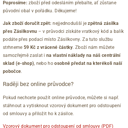
Poprosíme:
zboží před odesláním přebalte, ať zůstane
původní obal v pořádku. Děkujeme!
Jak zboží doručit zpět:
nejjednodušší je
zpětná zásilka
přes Zásilkovnu
– v průvodci získáte vratkový kód a balík
podáte přes podací místo Zásilkovny. Za tuto službu
strhneme
59 Kč z vrácené částky
. Zboží nám můžete
samozřejmě zaslat i
na vlastní náklady na náš centrální
sklad (e-shop)
, nebo ho
osobně předat na kterékoli naší
pobočce
.
Raději bez online průvodce?
Pokud nechcete použít online průvodce, můžete si např.
stáhnout a vytisknout vzorový dokument pro odstoupení
od smlouvy a přiložit ho k zásilce.
Vzorový dokument pro odstoupení od smlouvy (PDF)