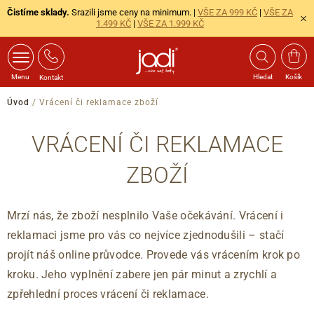
Čistíme sklady.
Srazili jsme ceny na minimum. |
VŠE ZA 999 KČ
|
VŠE ZA
1.499 KČ
|
VŠE ZA 1.999 KČ
Menu
Hledat
Košík
Kontakt
Úvod
/
Vrácení či reklamace zboží
VRÁCENÍ ČI REKLAMACE
ZBOŽÍ
Mrzí nás, že zboží nesplnilo Vaše očekávání. Vrácení i
reklamaci jsme pro vás co nejvíce zjednodušili – stačí
projít náš online průvodce. Provede vás vrácením krok po
kroku. Jeho vyplnění zabere jen pár minut a zrychlí a
zpřehlední proces vrácení či reklamace.