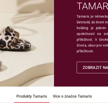
TAMAR
Přes Facebook
Tamaris je německ
Detmold, do které m
Přes Seznam
holding je jedním
společností na s
příležitost. V šir
Přes Google
života, obuv pro vol
příležitosti.
ZOBRAZIT N
Produkty Tamaris
Více o značce Tamaris