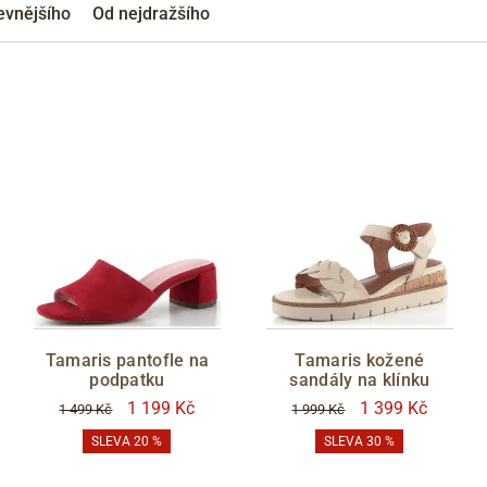
evnějšího
Od nejdražšího
Tamaris pantofle na
Tamaris kožené
podpatku
sandály na klínku
1 199 Kč
1 399 Kč
1 499 Kč
1 999 Kč
SLEVA 20 %
SLEVA 30 %