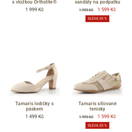
s vložkou Ortholite®
sandály na podpatku
1 999 Kč
1 599 Kč
1 999 Kč
SLEVA 20 %
Tamaris lodičky s
Tamaris síťované
páskem
tenisky
1 499 Kč
1 599 Kč
1 999 Kč
SLEVA 20 %