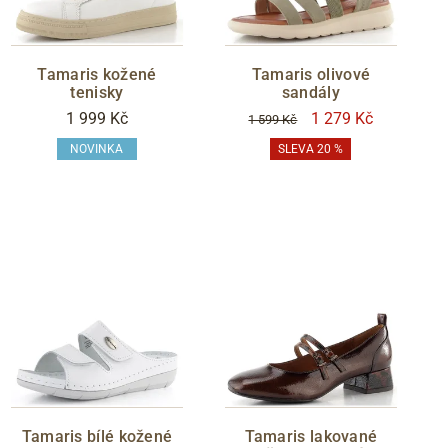
p
c
D
Tamaris kožené
Tamaris olivové
tenisky
sandály
n
1 999 Kč
1 279 Kč
1 599 Kč
js
NOVINKA
SLEVA 20 %
d
v
n
l
p
l
i
n
a
tu
Tamaris bílé kožené
Tamaris lakované
d