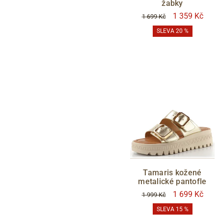
žabky
1 359 Kč
1 699 Kč
SLEVA 20 %
Tamaris kožené
metalické pantofle
1 699 Kč
1 999 Kč
SLEVA 15 %