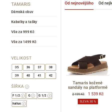
Od nejnovějšího
Od nejl
TAMARIS
Dámská obuv
Kabelky a tašky
Vše za 999 Kč
Vše za 1499 Kč
VELIKOST
35
36
37
38
39
40
41
42
Tamaris kožené
ŠÍŘKA
sandály na platformě
1 539 Kč
2 199 Kč
F 1/2
G
G 1/2
SLEVA 30 %
hallux