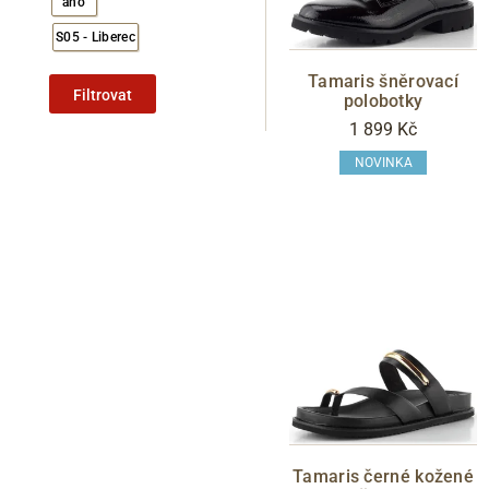
ano
S05 - Liberec
Tamaris šněrovací
Filtrovat
polobotky
1 899 Kč
NOVINKA
Tamaris černé kožené