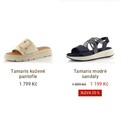
p
n
te
k
c
kr
O
v
s
Tamaris kožené
Tamaris modré
pantofle
sandály
s
1 799 Kč
1 199 Kč
1 599 Kč
ř
SLEVA 25 %
m
te
p
n
a