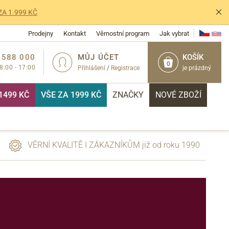
ZA 1.999 KČ
Prodejny
Kontakt
Věrnostní program
Jak vybrat
 588 000
MŮJ ÚČET
KOŠÍK
0
 8:00 - 17:00
Přihlášení
/
Registrace
je prázdný
1499 KČ
VŠE ZA 1999 KČ
ZNAČKY
NOVÉ ZBOŽÍ
VĚRNÍ KVALITĚ I ZÁKAZNÍKŮM již od roku 1990
PŘIHLÁSIT
T