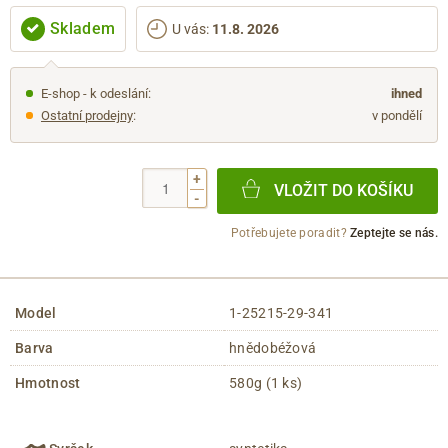
Skladem
U vás
:
11.8. 2026
E-shop - k odeslání:
ihned
Ostatní prodejny
:
v pondělí
+
VLOŽIT DO KOŠÍKU
-
Potřebujete poradit?
Zeptejte se nás.
Model
1-25215-29-341
Barva
hnědobéžová
Hmotnost
580g (1 ks)