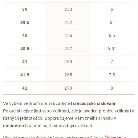
39
250
6
+
39.5
252
6
40
255
6.5
+
40.5
257
6.5
41
260
7
41.5
265
7.5
42
270
8
Ve výběru velikosti obuvi uvádíme
francouzské číslování
.
Pokud si nejste jistí svou velikostí, zde je uveden přehled velikostí v
různých jednotkách. Doporučujeme Vám změřit si nohu v
milimetrech
a poté najít odpovídající velikost.