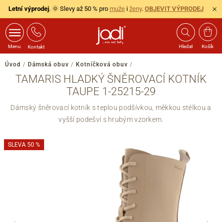
Letní výprodej
. 🌞 Slevy až 50 % pro
muže
i
ženy
.
OBJEVIT VÝPRODEJ
Menu
Hledat
Košík
Kontakt
Úvod
/
Dámská obuv
/
Kotníčková obuv
/
TAMARIS HLADKÝ ŠNĚROVACÍ KOTNÍK
TAUPE 1-25215-29
Dámský šněrovací kotník s teplou podšívkou, měkkou stélkou a
vyšší podešví s hrubým vzorkem.
SLEVA 50 %