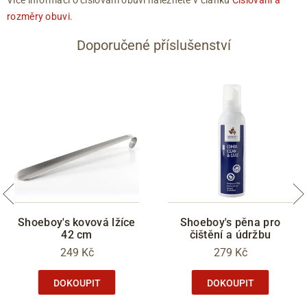
Více informací o číslování obuvi naleznete v článku
Číslování a
rozměry obuvi
.
Doporučené příslušenství
Shoeboy's kovová lžíce
Shoeboy's pěna pro
42 cm
čištění a údržbu
249 Kč
279 Kč
DOKOUPIT
DOKOUPIT