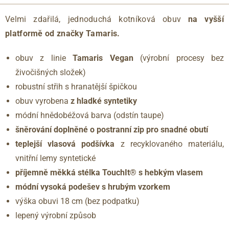
Velmi zdařilá, jednoduchá kotníková obuv
na vyšší
platformě
od značky Tamaris.
obuv z linie
Tamaris Vegan
(výrobní procesy bez
živočišných složek)
robustní střih s hranatější špičkou
obuv vyrobena
z hladké syntetiky
módní hnědobéžová barva (odstín taupe)
šněrování doplněné o
postranní zip pro snadné obutí
teplejší vlasová podšívka
z recyklovaného materiálu,
vnitřní lemy syntetické
příjemně měkká stélka TouchIt® s hebkým vlasem
módní vysoká podešev s hrubým vzorkem
výška obuvi 18 cm (bez podpatku)
lepený výrobní způsob