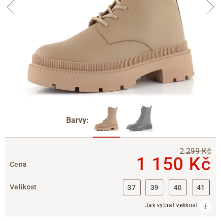
Barvy:
2 299 Kč
1 150 Kč
Cena
Velikost
37
39
40
41
Jak vybrat velikost