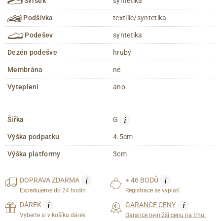
Svršek
syntetika
Podšívka
textílie/syntetika
Podešev
syntetika
Dezén podešve
hrubý
Membrána
ne
Vyteplení
ano
i
Šířka
G
Výška podpatku
4.5cm
Výška platformy
3cm
i
i
DOPRAVA
ZDARMA
+ 46 BODŮ
Expedujeme do 24 hodin
Registrace se vyplatí
i
i
DÁREK
GARANCE CENY
Vyberte si v košíku dárek
Garance nejnižší cenu na trhu.