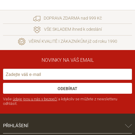
DOPRAVA ZDARMA nad 999 Kč
VŠE SKLADEM ihned k odeslání
VĚRNÍ KVALITĚ I ZÁKAZNÍKŮM již od roku 1990
NOVINKY NA VÁŠ EMAIL
ODEBÍRAT
Vaše
údaje jsou u nás v bezpečí
a kdykoliv se můžete z newsletteru
odhlásit.
PŘIHLÁŠENÍ