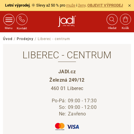
Letní výprodej
. 🌞 Slevy až 50 % pro
muže
i
ženy
.
OBJEVIT VÝPRODEJ
Menu
Hledat
Košík
Kontakt
Úvod
/
Prodejny
/
Liberec - centrum
LIBEREC - CENTRUM
JADI.cz
Železná 249/12
460 01 Liberec
Po-Pá:
09:00 - 17:30
So:
09:00 - 12:00
Ne:
Zavřeno