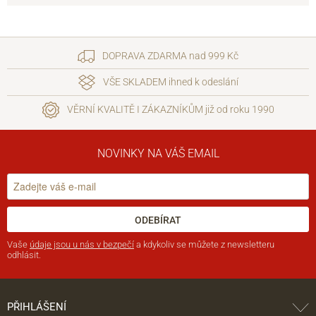
DOPRAVA ZDARMA nad 999 Kč
VŠE SKLADEM ihned k odeslání
VĚRNÍ KVALITĚ I ZÁKAZNÍKŮM již od roku 1990
NOVINKY NA VÁŠ EMAIL
ODEBÍRAT
Vaše
údaje jsou u nás v bezpečí
a kdykoliv se můžete z newsletteru
odhlásit.
PŘIHLÁŠENÍ