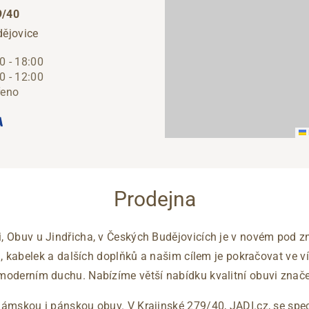
9/40
Přes Facebook
ějovice
0 - 18:00
0 - 12:00
Přes Seznam
řeno
Přes Google
Prodejna
i, Obuv u Jindřicha, v Českých Budějovicích je v novém pod zn
 kabelek a dalších doplňků a našim cílem je pokračovat ve víc
moderním duchu. Nabízíme větší nabídku kvalitní obuvi znače
dámskou i pánskou obuv. V Krajinské 279/40, JADI.cz, se spe