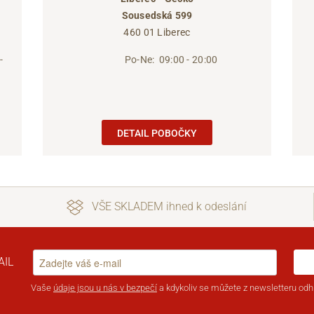
Sousedská 599
460 01 Liberec
-
Po-Ne:
09:00 - 20:00
DETAIL POBOČKY
VŠE SKLADEM ihned k odeslání
AIL
Vaše
údaje jsou u nás v bezpečí
a kdykoliv se můžete z newsletteru odhl