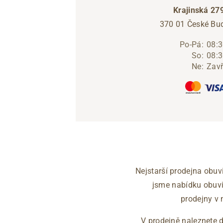
Krajinská 27
370 01 České Bud
Po-Pá:
08:3
So:
08:3
Ne:
Zav
Informace o
zpracování osobních údajů
.
Nejstarší prodejna obuv
jsme nabídku obuvi,
prodejny v 
V prodejně naleznete 