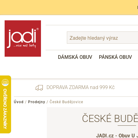
DÁMSKÁ OBUV
PÁNSKÁ OBUV
DOPRAVA ZDARMA nad 999 Kč
Úvod
/
Prodejny
/
České Budějovice
ČESKÉ BUD
Zapomenuté heslo
Registrace
JADI.cz - Obuv U 