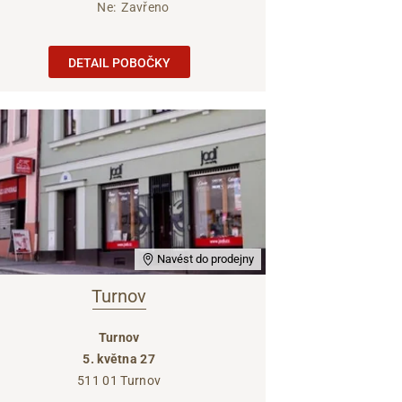
Ne:
Zavřeno
DETAIL POBOČKY
Navést do prodejny
Turnov
Turnov
5. května 27
511 01 Turnov