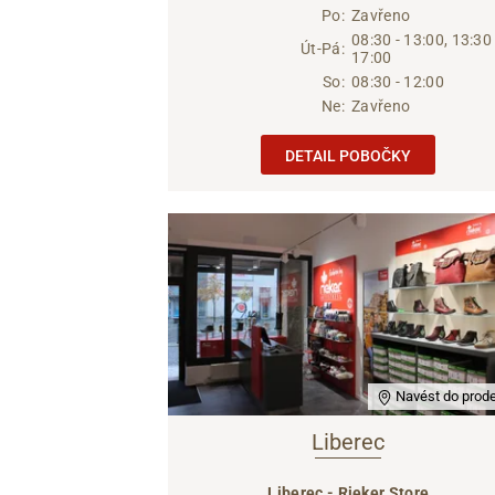
Po:
Zavřeno
08:30 - 13:00, 13:30 
Út-Pá:
17:00
So:
08:30 - 12:00
Ne:
Zavřeno
DETAIL POBOČKY
Navést do prode
Liberec
Liberec - Rieker Store