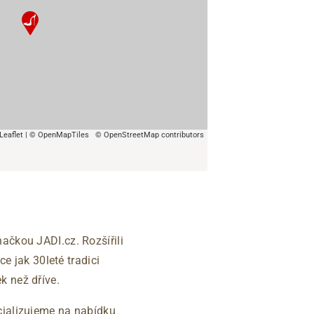
Leaflet
|
© OpenMapTiles
© OpenStreetMap contributors
ačkou JADI.cz. Rozšířili
e jak 30leté tradici
k než dříve.
cializujeme na nabídku