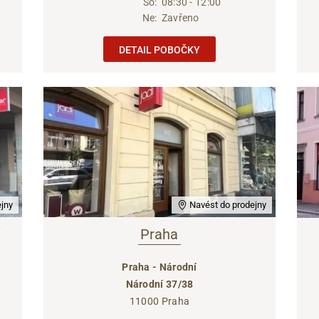
So:
08:30 - 12:00
Ne:
Zavřeno
DETAIL POBOČKY
jny
Navést do prodejny
Praha
Praha - Národní
Národní 37/38
11000 Praha