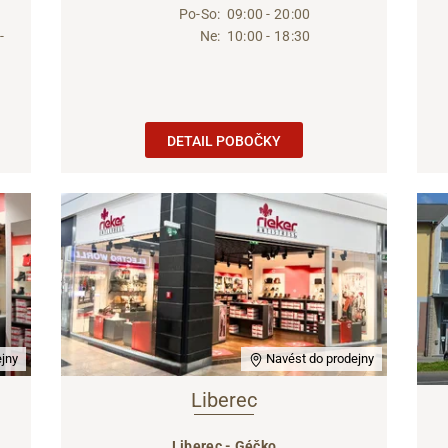
Po-So:
09:00 - 20:00
-
Ne:
10:00 - 18:30
DETAIL POBOČKY
jny
Navést do prodejny
Liberec
Liberec - Géčko