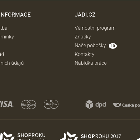
 INFORMACE
JADI.CZ
atba
Věrnostní program
dmínky
Značky
Naše pobočky
10
ád
Kontakty
ních údajů
Nabídka práce