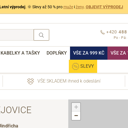
Letní výprodej
. 🌞 Slevy až 50 % pro
muže
i
ženy
.
OBJEVIT VÝPRODEJ
+420
488
Po - Pá:
KABELKY A TAŠKY
DOPLŇKY
VŠE ZA 999 KČ
VŠE ZA 
SLEVY
VŠE SKLADEM ihned k odeslání
+
ĚJOVICE
−
Jindřicha
nebo přihlášení