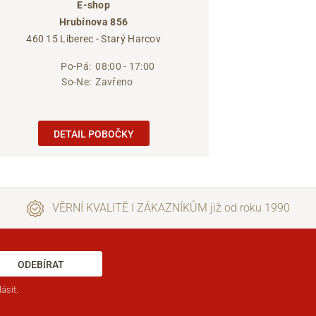
E-shop
Hrubínova 856
460 15 Liberec - Starý Harcov
Po-Pá:
08:00 - 17:00
So-Ne:
Zavřeno
DETAIL POBOČKY
VĚRNÍ KVALITĚ I ZÁKAZNÍKŮM již od roku 1990
ODEBÍRAT
ásit.