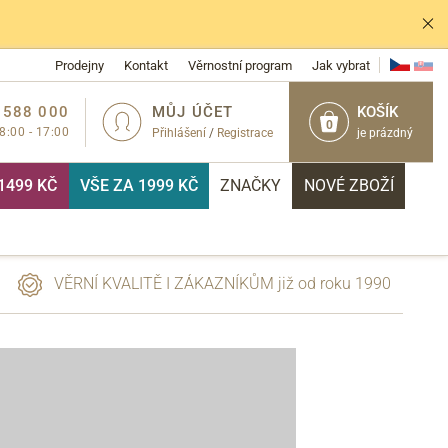
Prodejny
Kontakt
Věrnostní program
Jak vybrat
 588 000
MŮJ ÚČET
KOŠÍK
0
 8:00 - 17:00
Přihlášení
/
Registrace
je prázdný
1499 KČ
VŠE ZA 1999 KČ
ZNAČKY
NOVÉ ZBOŽÍ
VĚRNÍ KVALITĚ I ZÁKAZNÍKŮM již od roku 1990
PŘIHLÁSIT