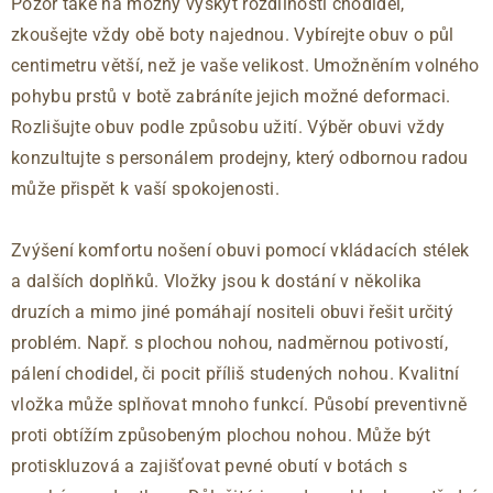
Pozor také na možný výskyt rozdílnosti chodidel,
zkoušejte vždy obě boty najednou. Vybírejte obuv o půl
centimetru větší, než je vaše velikost. Umožněním volného
pohybu prstů v botě zabráníte jejich možné deformaci.
Rozlišujte obuv podle způsobu užití. Výběr obuvi vždy
konzultujte s personálem prodejny, který odbornou radou
může přispět k vaší spokojenosti.
Zvýšení komfortu nošení obuvi pomocí vkládacích stélek
a dalších doplňků. Vložky jsou k dostání v několika
druzích a mimo jiné pomáhají nositeli obuvi řešit určitý
problém. Např. s plochou nohou, nadměrnou potivostí,
pálení chodidel, či pocit příliš studených nohou. Kvalitní
vložka může splňovat mnoho funkcí. Působí preventivně
proti obtížím způsobeným plochou nohou. Může být
protiskluzová a zajišťovat pevné obutí v botách s