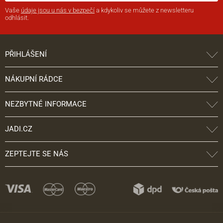
Vaše
údaje jsou u nás v bezpečí
a kdykoliv se můžete z newsletteru
odhlásit.
PŘIHLÁŠENÍ
NÁKUPNÍ RÁDCE
NEZBYTNÉ INFORMACE
JADI.CZ
ZEPTEJTE SE NÁS