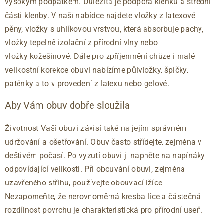
vysokým podpatkem. Důležitá je podpora klenku a střední
části klenby. V naší nabídce najdete vložky z latexové
pěny, vložky s uhlíkovou vrstvou, která absorbuje pachy,
vložky tepelně izolační z přírodní vlny nebo
vložky kožešinové. Dále pro zpříjemnění chůze i malé
velikostní korekce obuvi nabízíme půlvložky, špičky,
patěnky a to v provedení z latexu nebo gelové.
Aby Vám obuv dobře sloužila
Životnost Vaší obuvi závisí také na jejím správném
udržování a ošetřování. Obuv často střídejte, zejména v
deštivém počasí. Po vyzutí obuvi ji napněte na napínáky
odpovídající velikosti. Při obouvání obuvi, zejména
uzavřeného střihu, používejte obouvací lžíce.
Nezapomeňte, že nerovnoměrná kresba líce a částečná
rozdílnost povrchu je charakteristická pro přírodní useň.