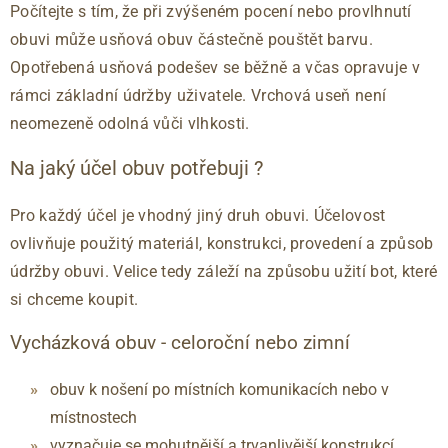
Počítejte s tím, že při zvýšeném pocení nebo provlhnutí
obuvi může usňová obuv částečně pouštět barvu.
Opotřebená usňová podešev se běžně a včas opravuje v
rámci základní údržby uživatele. Vrchová useň není
neomezeně odolná vůči vlhkosti.
Na jaký účel obuv potřebuji ?
Pro každý účel je vhodný jiný druh obuvi. Účelovost
ovlivňuje použitý materiál, konstrukci, provedení a způsob
údržby obuvi. Velice tedy záleží na způsobu užití bot, které
si chceme koupit.
Vycházková obuv - celoroční nebo zimní
obuv k nošení po místních komunikacích nebo v
místnostech
vyznačuje se mohutnější a trvanlivější konstrukcí