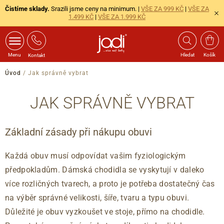
Čistíme sklady.
Srazili jsme ceny na minimum. |
VŠE ZA 999 KČ
|
VŠE ZA
1.499 KČ
|
VŠE ZA 1.999 KČ
Menu
Hledat
Košík
Kontakt
Úvod
/
Jak správně vybrat
JAK SPRÁVNĚ VYBRAT
Základní zásady při nákupu obuvi
Každá obuv musí odpovídat vašim fyziologickým
předpokladům. Dámská chodidla se vyskytují v daleko
více rozličných tvarech, a proto je potřeba dostatečný čas
na výběr správné velikosti, šíře, tvaru a typu obuvi.
Důležité je obuv vyzkoušet ve stoje, přímo na chodidle.