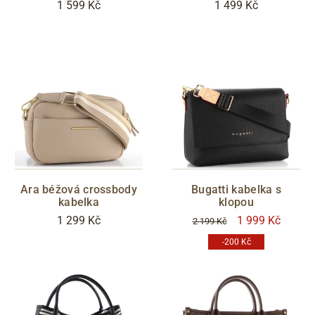
1 599 Kč
1 499 Kč
Ara béžová crossbody
Bugatti kabelka s
kabelka
klopou
1 299 Kč
1 999 Kč
2 199 Kč
-200 Kč