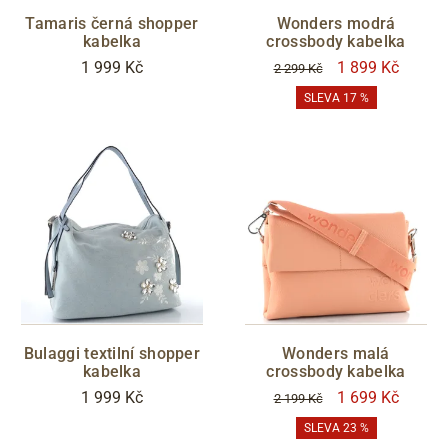
Tamaris černá shopper
Wonders modrá
kabelka
crossbody kabelka
1 999 Kč
1 899 Kč
2 299 Kč
SLEVA 17 %
Bulaggi textilní shopper
Wonders malá
kabelka
crossbody kabelka
1 999 Kč
1 699 Kč
2 199 Kč
SLEVA 23 %