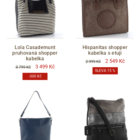
Lola Casademunt
Hispanitas shopper
pruhovaná shopper
kabelka s etují
kabelka
2 549 Kč
2 999 Kč
3 499 Kč
3 799 Kč
SLEVA 15 %
-300 Kč