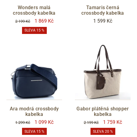
Wonders malá
Tamaris černá
crossbody kabelka
crossbody kabelka
1 869 Kč
1 599 Kč
2 199 Kč
SLEVA 15 %
Ara modrá crossbody
Gabor plátěná shopper
kabelka
kabelka
1 099 Kč
1 759 Kč
1 299 Kč
2 199 Kč
SLEVA 15 %
SLEVA 20 %