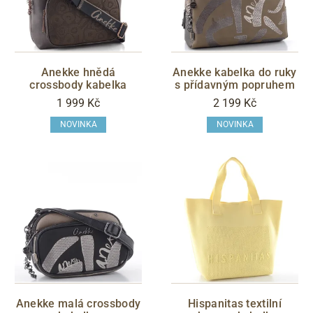
barevná
CENA
Anekke hnědá
Anekke kabelka do ruky
crossbody kabelka
s přídavným popruhem
1 999 Kč
2 199 Kč
Zlevněno
NOVINKA
NOVINKA
POSLEDNÍ ŠANCE
ano
S05 - Liberec
EXKLUZIVNÍ KOLEKCE
Filtrovat
Anekke malá crossbody
Hispanitas textilní