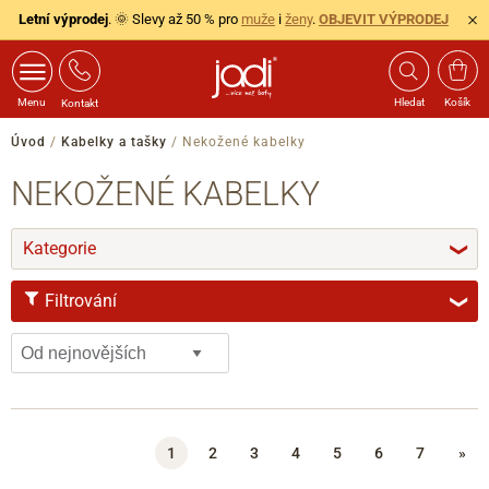
Letní výprodej
. 🌞 Slevy až 50 % pro
muže
i
ženy
.
OBJEVIT VÝPRODEJ
Menu
Hledat
Košík
Kontakt
Úvod
/
Kabelky a tašky
/
Nekožené kabelky
NEKOŽENÉ KABELKY
Kategorie
❯
Filtrování
❯
ZNAČKA
Anekke
1
2
3
4
5
6
7
»
Ara