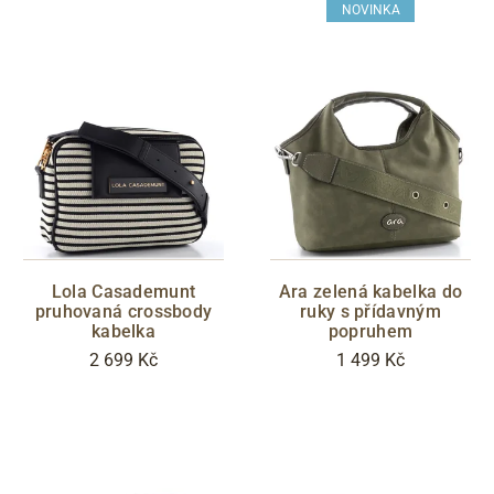
NOVINKA
Lola Casademunt
Ara zelená kabelka do
pruhovaná crossbody
ruky s přídavným
kabelka
popruhem
2 699 Kč
1 499 Kč