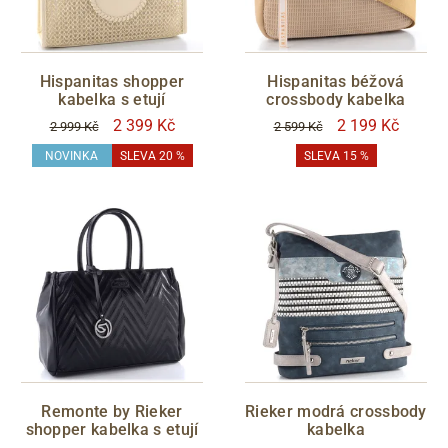
Hispanitas shopper
Hispanitas béžová
kabelka s etují
crossbody kabelka
2 399 Kč
2 199 Kč
2 999 Kč
2 599 Kč
NOVINKA
SLEVA 20 %
SLEVA 15 %
Remonte by Rieker
Rieker modrá crossbody
shopper kabelka s etují
kabelka