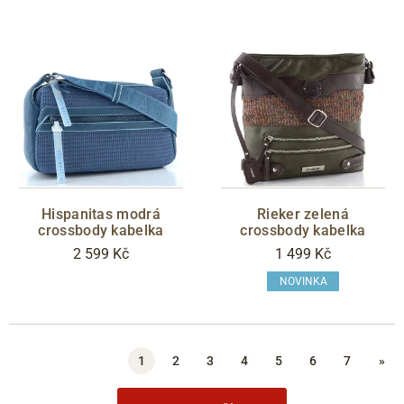
Hispanitas modrá
Rieker zelená
crossbody kabelka
crossbody kabelka
2 599 Kč
1 499 Kč
NOVINKA
1
2
3
4
5
6
7
»