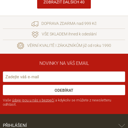
ZOBRAZIT DALŠÍCH 40
DOPRAVA ZDARMA nad 999 Kč
VŠE SKLADEM ihned k odeslání
VĚRNÍ KVALITĚ I ZÁKAZNÍKŮM již od roku 1990
NOVINKY NA VÁŠ EMAIL
ODEBÍRAT
Vaše
údaje jsou u nás v bezpečí
a kdykoliv se můžete z newsletteru
odhlásit.
PŘIHLÁŠENÍ