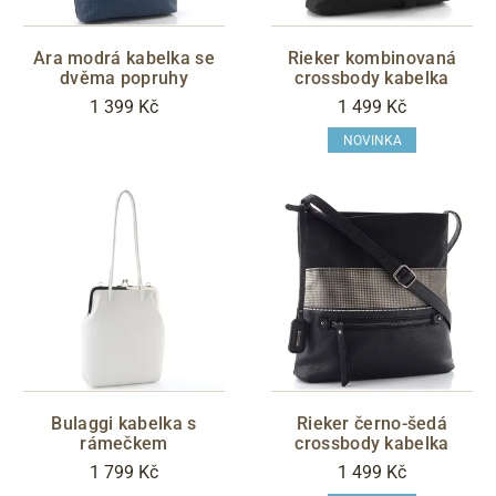
Ara modrá kabelka se
Rieker kombinovaná
dvěma popruhy
crossbody kabelka
1 399 Kč
1 499 Kč
NOVINKA
Bulaggi kabelka s
Rieker černo-šedá
rámečkem
crossbody kabelka
1 799 Kč
1 499 Kč