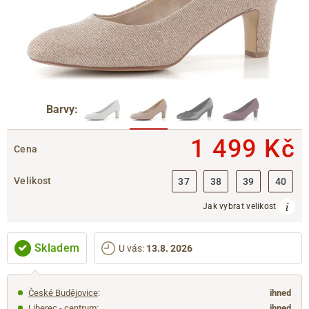
Barvy:
1 499 Kč
Cena
Velikost
37
38
39
40
Jak vybrat velikost
Skladem
U vás
:
13.8. 2026
České Budějovice
:
ihned
Liberec - centrum
:
ihned