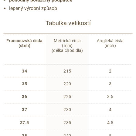
lepený výrobní způsob
Tabulka velikostí
Francouzská čísla
Metrická čísla
Anglická čísla
(steh)
(mm)
(inch)
(délka chodidla)
34
215
2
35
220
3
36
225
3.5
37
230
4
37.5
235
4.5
38
240
5