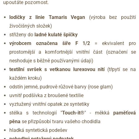
upoutáte pozornost.
lodičky z linie Tamaris Vegan
(výroba bez použití
živočišných složek)
střiženy do
ladné kulaté špičky
výrobcem označena šíře F 1/2
= ekvivalent pro
prostornější a komfortnější vnitřní část (označení se
neshoduje s běžně používanými údaji)
textilní svršek s vetkanou lurexovou nití
(třpytí se na
každém kroku)
odstín jemné, pudrově růžové barvy (rose glam)
uvnitř podšívka z broušené textilie
vyztužený vnitřní opatek ze syntetiky
stélka s technologií "
Touch-it®
" - měkká
paměťová
pěna
se přizpůsobí tvaru vašeho chodidla
hladká syntetická podešev
pohodlný potažený podpatek