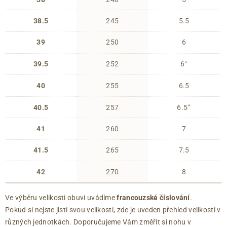
38.5
245
5.5
39
250
6
+
39.5
252
6
40
255
6.5
+
40.5
257
6.5
41
260
7
41.5
265
7.5
42
270
8
Ve výběru velikosti obuvi uvádíme
francouzské číslování
.
Pokud si nejste jistí svou velikostí, zde je uveden přehled velikostí v
různých jednotkách. Doporučujeme Vám změřit si nohu v