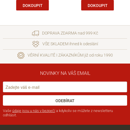
DOKOUPIT
DOKOUPIT
DOPRAVA ZDARMA nad 999 Kč
VŠE SKLADEM ihned k odeslání
VĚRNÍ KVALITĚ I ZÁKAZNÍKŮM již od roku 1990
NOVINKY NA VÁŠ EMAIL
ODEBÍRAT
Vaše
údaje jsou u nás v bezpečí
a kdykoliv se můžete z newsletteru
odhlásit.