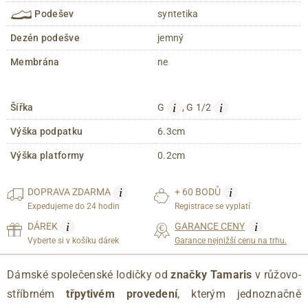
Podešev
syntetika
Dezén podešve
jemný
Membrána
ne
i
i
Šířka
G
, G 1/2
Výška podpatku
6.3cm
Výška platformy
0.2cm
i
i
DOPRAVA
ZDARMA
+ 60 BODŮ
Expedujeme do 24 hodin
Registrace se vyplatí
i
i
DÁREK
GARANCE CENY
Vyberte si v košíku dárek
Garance nejnižší cenu na trhu.
Dámské společenské lodičky od
značky Tamaris
v růžovo-
stříbrném
třpytivém provedení
, kterým jednoznačně