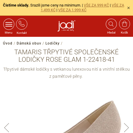
Čistíme sklady.
Srazili jsme ceny na minimum. |
VŠE ZA 999 KČ
|
VŠE ZA
1.499 KČ
|
VŠE ZA 1.999 KČ
Menu
Hledat
Košík
Kontakt
Úvod
/
Dámská obuv
/
Lodičky
/
TAMARIS TŘPYTIVÉ SPOLEČENSKÉ
LODIČKY ROSE GLAM 1-22418-41
Třpytivé dámské lodičky s vetkanou lurexovou nití a vnitřní stélkou
z paměťové pěny.