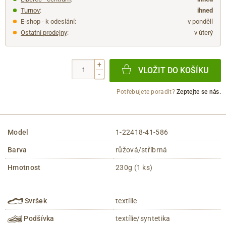
Turnov
:
ihned
E-shop - k odeslání:
v pondělí
Ostatní prodejny
:
v úterý
+
VLOŽIT DO KOŠÍKU
-
Potřebujete poradit?
Zeptejte se nás.
Model
1-22418-41-586
Barva
růžová/stříbrná
Hmotnost
230g (1 ks)
Svršek
textílie
Podšívka
textílie/syntetika