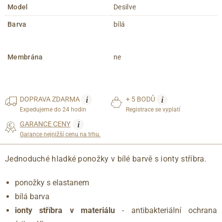
Model
Desilve
Barva
bílá
Membrána
ne
i
i
DOPRAVA
ZDARMA
+ 5 BODŮ
Expedujeme do 24 hodin
Registrace se vyplatí
i
GARANCE CENY
Garance nejnižší cenu na trhu.
Jednoduché hladké ponožky v bílé barvě s ionty stříbra.
ponožky s elastanem
bílá barva
ionty stříbra v materiálu
- antibakteriální ochrana