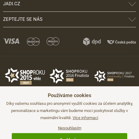
JADI.CZ
ZEPTEJTE SE NÁS
Používáme cookies
Díky vašemu souhlasu pro anonymní využití cookies za účelem analytiky,
personalizace a marketingu vám budeme moci poskytovat služby v
maximální kvalitě.
Více informací
.
©2026 JADI.cz. Užití materiálů bez souhlasu není možné.
Údaje mají pouze informativní charakter a mohou být změněny bez
předchozího upozornění.
Nesouhlasím
Technicky zajišťuje
Simplia.cz
.