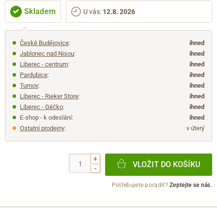
Skladem
U vás
:
12.8. 2026
České Budějovice
:
ihned
Jablonec nad Nisou
:
ihned
Liberec - centrum
:
ihned
Pardubice
:
ihned
Turnov
:
ihned
Liberec - Rieker Store
:
ihned
Liberec - Géčko
:
ihned
E-shop - k odeslání:
ihned
Ostatní prodejny
:
v úterý
+
VLOŽIT DO KOŠÍKU
-
Potřebujete poradit?
Zeptejte se nás.