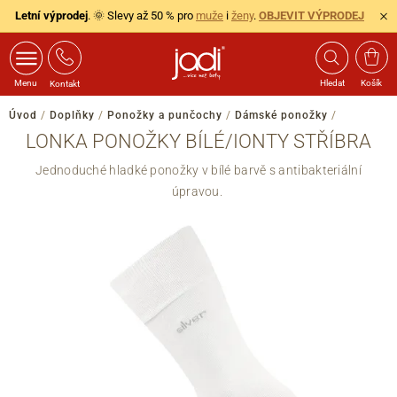
Letní výprodej
. 🌞 Slevy až 50 % pro
muže
i
ženy
.
OBJEVIT VÝPRODEJ
Menu
Hledat
Košík
Kontakt
Úvod
/
Doplňky
/
Ponožky a punčochy
/
Dámské ponožky
/
LONKA PONOŽKY BÍLÉ/IONTY STŘÍBRA
Jednoduché hladké ponožky v bílé barvě s antibakteriální
úpravou.