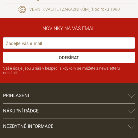
VĚRNÍ KVALITĚ I ZÁKAZNÍKŮM již od roku 1990
NOVINKY NA VÁŠ EMAIL
ODEBÍRAT
Vaše
údaje jsou u nás v bezpečí
a kdykoliv se můžete z newsletteru
odhlásit.
PŘIHLÁŠENÍ
NÁKUPNÍ RÁDCE
NEZBYTNÉ INFORMACE