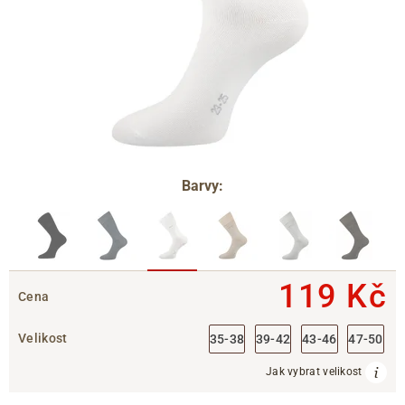
Barvy:
119 Kč
Cena
Velikost
35-38
39-42
43-46
47-50
Jak vybrat velikost