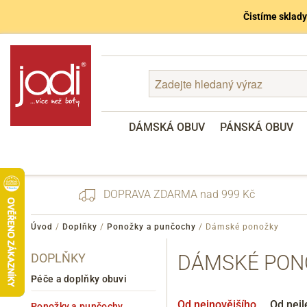
Čistíme sklady
DÁMSKÁ OBUV
PÁNSKÁ OBUV
DOPRAVA ZDARMA nad 999 Kč
Úvod
/
Doplňky
/
Ponožky a punčochy
/
Dámské ponožky
DOPLŇKY
DÁMSKÉ PON
Zapomenuté heslo
Registrace
Péče a doplňky obuvi
Od nejnovějšího
Od nejl
Ponožky a punčochy