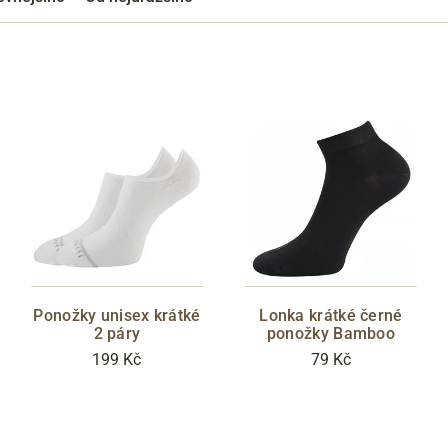
Přes Facebook
Přes Seznam
Přes Google
Ponožky unisex krátké
Lonka krátké černé
2 páry
ponožky Bamboo
199 Kč
79 Kč