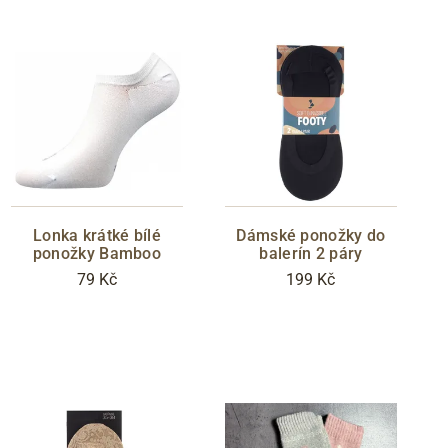
Lonka krátké bílé
Dámské ponožky do
ponožky Bamboo
balerín 2 páry
79 Kč
199 Kč