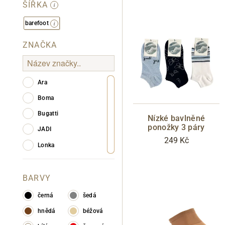
ŠÍŘKA
barefoot
ZNAČKA
Ara
Boma
Bugatti
Nízké bavlněné
ponožky 3 páry
JADI
249 Kč
Lonka
BARVY
černá
šedá
hnědá
béžová