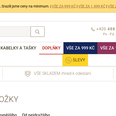
.
Srazili jsme ceny na minimum. |
VŠE ZA 999 KČ
|
VŠE ZA 1.499 KČ
|
VŠE 
+420
488
Po - Pá:
KABELKY A TAŠKY
DOPLŇKY
VŠE ZA 999 KČ
VŠE ZA 
SLEVY
VŠE SKLADEM ihned k odeslání
OŽKY
nebo přihlášení
evnějšího
Od nejdražšího