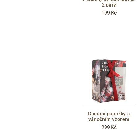
2 páry
199 Kč
Domácí ponožky s
vánočním vzorem
299 Kč