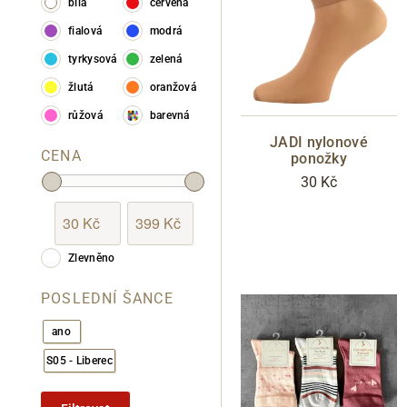
bílá
červená
fialová
modrá
tyrkysová
zelená
žlutá
oranžová
růžová
barevná
JADI nylonové
CENA
ponožky
30 Kč
Zlevněno
POSLEDNÍ ŠANCE
ano
S05 - Liberec