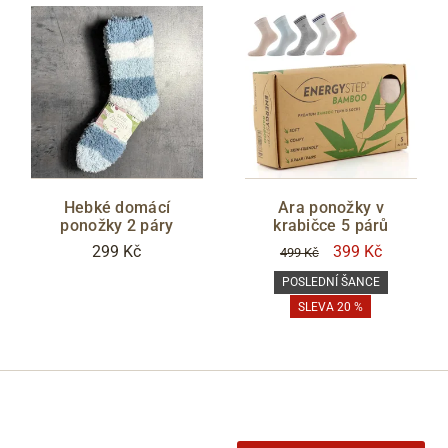
Hebké domácí
Ara ponožky v
ponožky 2 páry
krabičce 5 párů
299 Kč
399 Kč
499 Kč
POSLEDNÍ ŠANCE
SLEVA 20 %