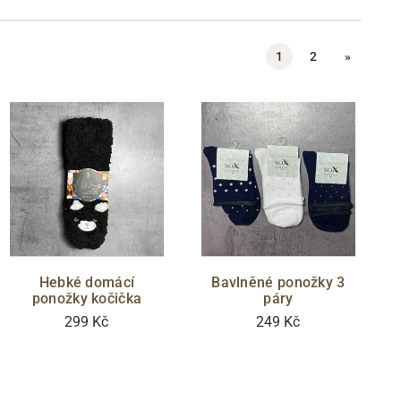
1
2
»
Hebké domácí
Bavlněné ponožky 3
ponožky kočička
páry
299 Kč
249 Kč