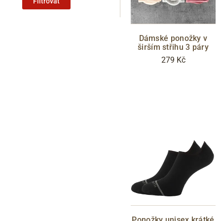
Filtrovat
Dámské ponožky v
širším střihu 3 páry
279 Kč
Ponožky unisex krátké