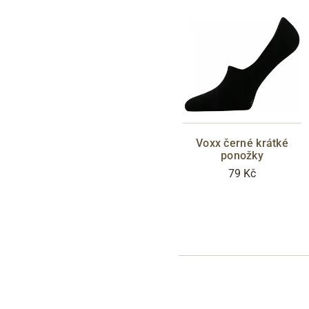
Voxx černé krátké
ponožky
79 Kč