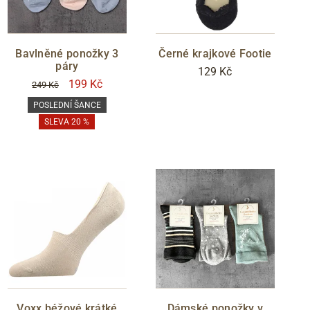
Bavlněné ponožky 3
Černé krajkové Footie
páry
129 Kč
199 Kč
249 Kč
POSLEDNÍ ŠANCE
SLEVA 20 %
Voxx béžové krátké
Dámské ponožky v