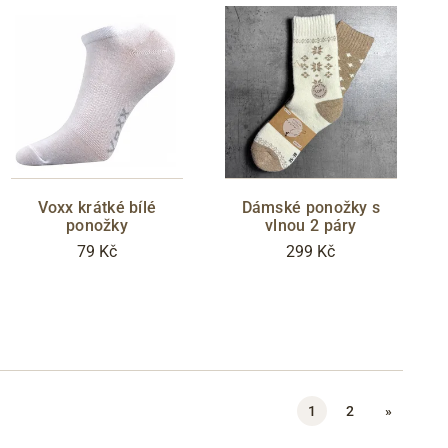
Voxx krátké bílé
Dámské ponožky s
ponožky
vlnou 2 páry
79 Kč
299 Kč
1
2
»