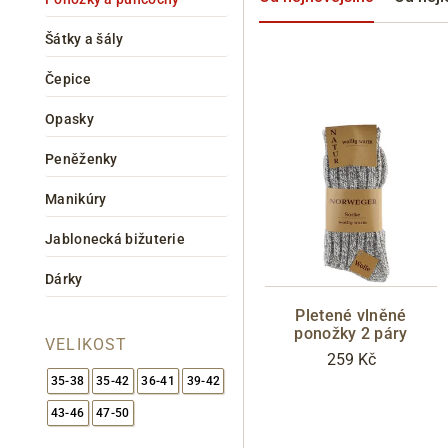
Šátky a šály
Čepice
Opasky
Peněženky
Manikúry
Informace o
zpracování osobních údajů
.
Jablonecká bižuterie
Dárky
Pletené vlněné
ponožky 2 páry
VELIKOST
259 Kč
35-38
35-42
36-41
39-42
43-46
47-50