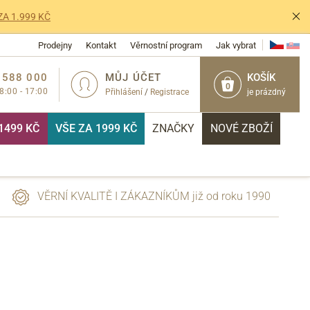
ZA 1.999 KČ
Prodejny
Kontakt
Věrnostní program
Jak vybrat
 588 000
MŮJ ÚČET
KOŠÍK
0
 8:00 - 17:00
Přihlášení
/
Registrace
je prázdný
1499 KČ
VŠE ZA 1999 KČ
ZNAČKY
NOVÉ ZBOŽÍ
VĚRNÍ KVALITĚ I ZÁKAZNÍKŮM již od roku 1990
PŘIHLÁSIT