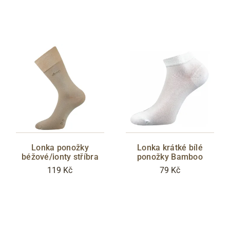
Lonka ponožky
Lonka krátké bílé
béžové/ionty stříbra
ponožky Bamboo
119 Kč
79 Kč