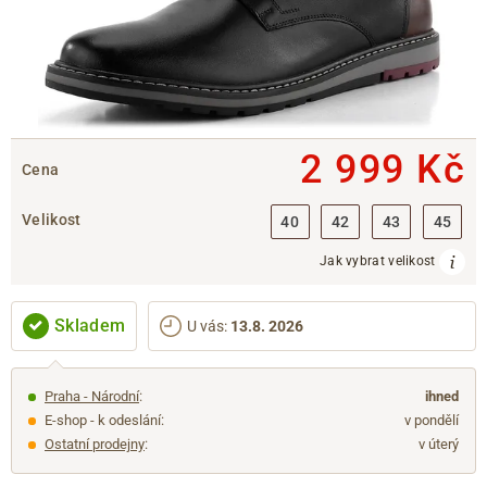
2 999 Kč
Cena
Velikost
40
42
43
45
Jak vybrat velikost
Skladem
U vás
:
13.8. 2026
Praha - Národní
:
ihned
E-shop - k odeslání:
v pondělí
Ostatní prodejny
:
v úterý