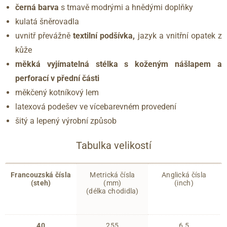
černá barva
s tmavě modrými a hnědými doplňky
kulatá šněrovadla
uvnitř převážně
textilní podšívka,
jazyk a vnitřní opatek z
kůže
měkká vyjímatelná stélka s koženým nášlapem a
perforací v přední části
měkčený kotníkový lem
latexová podešev ve vícebarevném provedení
šitý a lepený výrobní způsob
Tabulka velikostí
Francouzská čísla
Metrická čísla
Anglická čísla
(steh)
(mm)
(inch)
(délka chodidla)
40
255
6.5