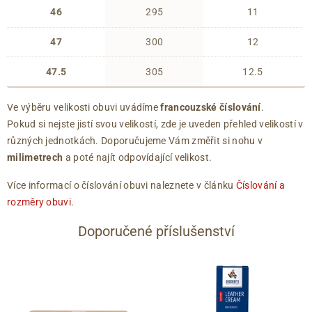
46
295
11
47
300
12
47.5
305
12.5
Ve výběru velikosti obuvi uvádíme
francouzské číslování
.
Pokud si nejste jistí svou velikostí, zde je uveden přehled velikostí v
různých jednotkách. Doporučujeme Vám změřit si nohu v
milimetrech
a poté najít odpovídající velikost.
Více informací o číslování obuvi naleznete v článku
Číslování a
rozměry obuvi
.
Doporučené příslušenství