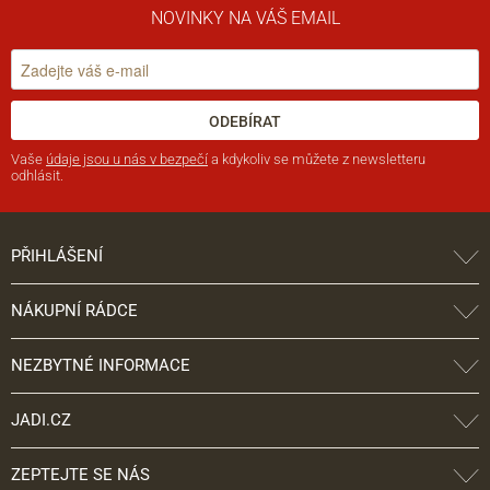
NOVINKY NA VÁŠ EMAIL
ODEBÍRAT
Vaše
údaje jsou u nás v bezpečí
a kdykoliv se můžete z newsletteru
odhlásit.
PŘIHLÁŠENÍ
NÁKUPNÍ RÁDCE
NEZBYTNÉ INFORMACE
JADI.CZ
ZEPTEJTE SE NÁS