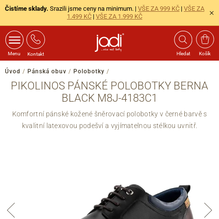
Čistíme sklady.
Srazili jsme ceny na minimum. |
VŠE ZA 999 KČ
|
VŠE ZA
1.499 KČ
|
VŠE ZA 1.999 KČ
Menu
Hledat
Košík
Kontakt
Úvod
/
Pánská obuv
/
Polobotky
/
PIKOLINOS PÁNSKÉ POLOBOTKY BERNA
BLACK M8J-4183C1
Komfortní pánské kožené šněrovací polobotky v černé barvě s
kvalitní latexovou podešví a vyjímatelnou stélkou uvnitř.