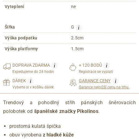
Vyteplení
ne
i
Šířka
G
Výška podpatku
2.5cm
Výška platformy
1.5cm
i
i
DOPRAVA
ZDARMA
+ 120 BODŮ
Expedujeme do 24 hodin
Registrace se vyplatí
i
i
DÁREK
GARANCE CENY
Vyberte si v košíku dárek
Garance nejnižší cenu na trhu.
Trendový a pohodlný střih pánských šněrovacích
polobotek od
španělské značky Pikolinos
.
prostorná kulatá špička
obuv vyrobena
z hladké kůže