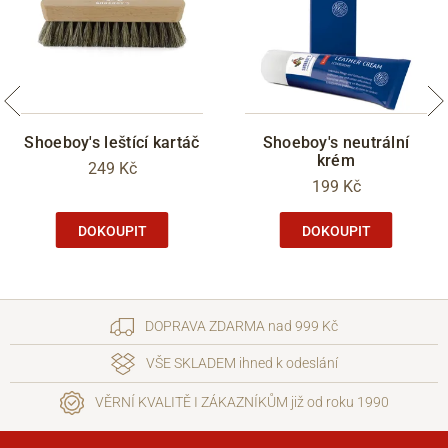
Shoeboy's leštící kartáč
Shoeboy's neutrální
krém
249 Kč
199 Kč
DOKOUPIT
DOKOUPIT
DOPRAVA ZDARMA nad 999 Kč
VŠE SKLADEM ihned k odeslání
VĚRNÍ KVALITĚ I ZÁKAZNÍKŮM již od roku 1990