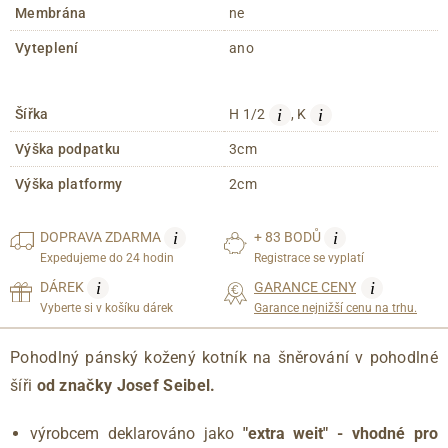
Membrána
ne
Vyteplení
ano
i
i
Šířka
H 1/2
, K
Výška podpatku
3cm
Výška platformy
2cm
i
i
DOPRAVA
ZDARMA
+ 83 BODŮ
Expedujeme do 24 hodin
Registrace se vyplatí
i
i
DÁREK
GARANCE CENY
Vyberte si v košíku dárek
Garance nejnižší cenu na trhu.
Pohodlný pánský kožený kotník na šněrování v pohodlné
šíři
od značky Josef Seibel.
výrobcem deklarováno jako
"extra weit" - vhodné pro