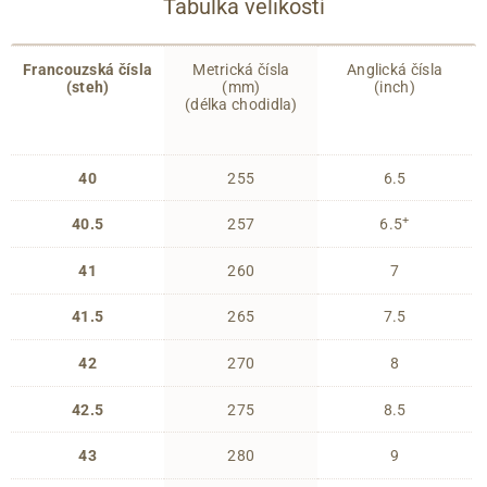
Tabulka velikostí
Francouzská čísla
Metrická čísla
Anglická čísla
(steh)
(mm)
(inch)
(délka chodidla)
40
255
6.5
+
40.5
257
6.5
41
260
7
41.5
265
7.5
42
270
8
42.5
275
8.5
43
280
9