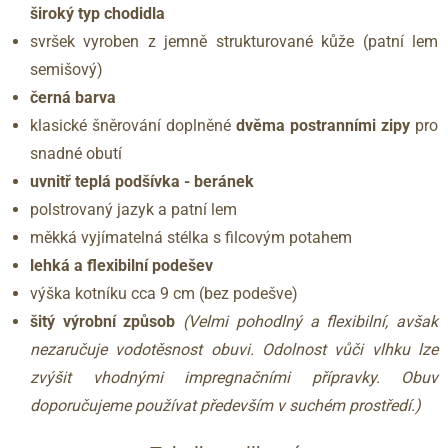
široký typ chodidla
svršek vyroben z jemně strukturované kůže (patní lem
semišový)
černá barva
klasické šněrování doplněné
dvěma postranními zipy
pro
snadné obutí
uvnitř teplá podšívka - beránek
polstrovaný jazyk a patní lem
měkká vyjímatelná stélka s filcovým potahem
lehká a flexibilní podešev
výška kotníku cca 9 cm (bez podešve)
šitý výrobní způsob
(Velmi pohodlný a flexibilní, avšak
nezaručuje vodotěsnost obuvi. Odolnost vůči vlhku lze
zvýšit vhodnými impregnačními přípravky. Obuv
doporučujeme používat především v suchém prostředí.)