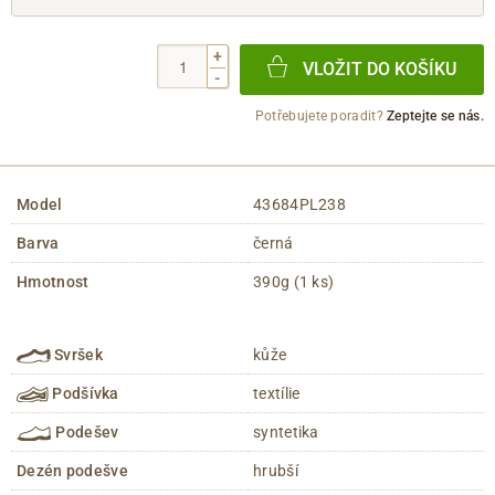
+
VLOŽIT DO KOŠÍKU
-
Potřebujete poradit?
Zeptejte se nás.
Model
43684PL238
Barva
černá
Hmotnost
390g (1 ks)
Svršek
kůže
Podšívka
textílie
Podešev
syntetika
Dezén podešve
hrubší