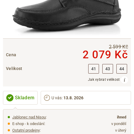
2 599 Kč
2 079 Kč
Cena
Velikost
41
43
44
Jak vybrat velikost
Skladem
U vás
:
13.8. 2026
Jablonec nad Nisou
:
ihned
E-shop - k odeslání:
v pondělí
Ostatní prodejny
:
v úterý