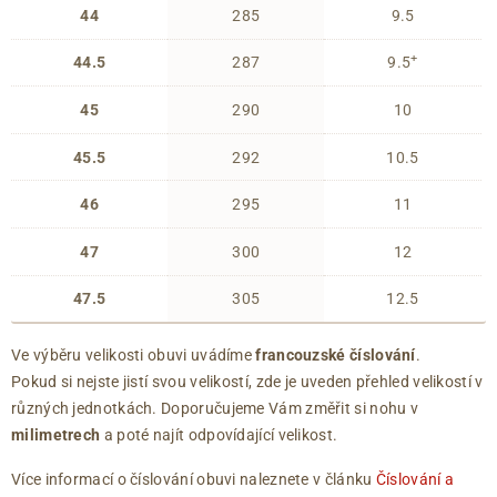
44
285
9.5
+
44.5
287
9.5
45
290
10
45.5
292
10.5
46
295
11
47
300
12
47.5
305
12.5
Ve výběru velikosti obuvi uvádíme
francouzské číslování
.
Pokud si nejste jistí svou velikostí, zde je uveden přehled velikostí v
různých jednotkách. Doporučujeme Vám změřit si nohu v
milimetrech
a poté najít odpovídající velikost.
Více informací o číslování obuvi naleznete v článku
Číslování a