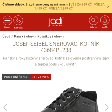
Čistíme sklady.
Srazili jsme ceny na minimum. |
VŠE ZA 999 KČ
|
VŠE ZA
1.499 KČ
|
VŠE ZA 1.999 KČ
Menu
Hledat
Košík
Kontakt
Úvod
/
Pánská obuv
/
Kotníková obuv
/
JOSEF SEIBEL ŠNĚROVACÍ KOTNÍK
43684PL238
Pánský široký kožený šněrovací kotník se dvěma postranními zipy
a teplou podšívkou uvnitř.
POSLEDNÍ ŠANCE
SLEVA 20 %