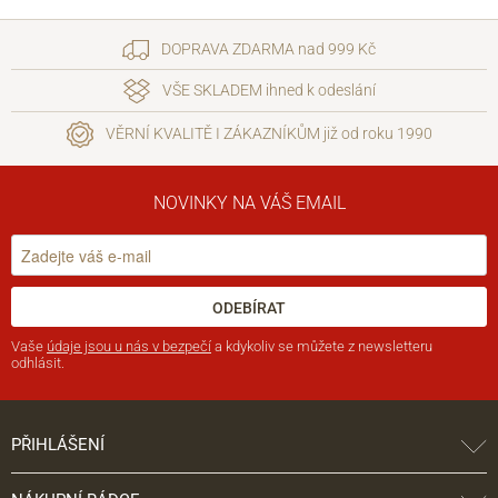
DOPRAVA ZDARMA nad 999 Kč
VŠE SKLADEM ihned k odeslání
VĚRNÍ KVALITĚ I ZÁKAZNÍKŮM již od roku 1990
NOVINKY NA VÁŠ EMAIL
ODEBÍRAT
Vaše
údaje jsou u nás v bezpečí
a kdykoliv se můžete z newsletteru
odhlásit.
PŘIHLÁŠENÍ