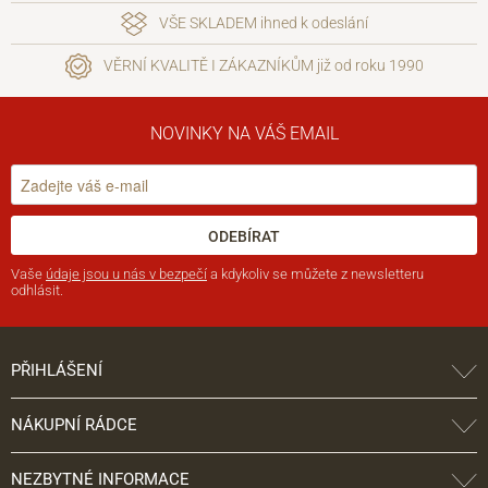
VŠE SKLADEM ihned k odeslání
VĚRNÍ KVALITĚ I ZÁKAZNÍKŮM již od roku 1990
NOVINKY NA VÁŠ EMAIL
ODEBÍRAT
Vaše
údaje jsou u nás v bezpečí
a kdykoliv se můžete z newsletteru
odhlásit.
PŘIHLÁŠENÍ
NÁKUPNÍ RÁDCE
NEZBYTNÉ INFORMACE