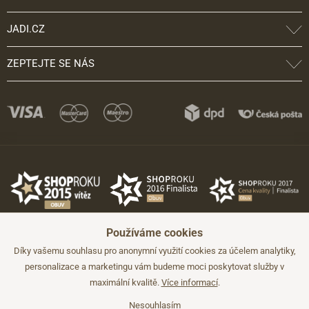
JADI.CZ
ZEPTEJTE SE NÁS
Používáme cookies
Díky vašemu souhlasu pro anonymní využití cookies za účelem analytiky,
personalizace a marketingu vám budeme moci poskytovat služby v
maximální kvalitě.
Více informací
.
©2026 JADI.cz. Užití materiálů bez souhlasu není možné.
Údaje mají pouze informativní charakter a mohou být změněny bez
předchozího upozornění.
Nesouhlasím