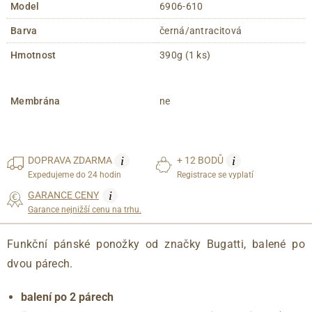
Model
6906-610
Barva
černá/antracitová
Hmotnost
390g (1 ks)
Membrána
ne
i
i
DOPRAVA
ZDARMA
+ 12 BODŮ
Expedujeme do 24 hodin
Registrace se vyplatí
i
GARANCE CENY
Garance nejnižší cenu na trhu.
Funkční pánské ponožky od značky Bugatti, balené po
dvou párech.
balení po 2 párech