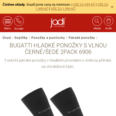
Čistíme sklady.
Srazili jsme ceny na minimum. |
VŠE ZA 999 KČ
|
VŠE ZA
1.499 KČ
|
VŠE ZA 1.999 KČ
Menu
Hledat
Košík
Kontakt
Úvod
/
Doplňky
/
Ponožky a punčochy
/
Pánské ponožky
/
BUGATTI HLADKÉ PONOŽKY S VLNOU
ČERNÉ/ŠEDÉ 2PACK 6906
Funkční pánské ponožky v hladkém provedení s vlněnou příměsí
na chodidlové části.