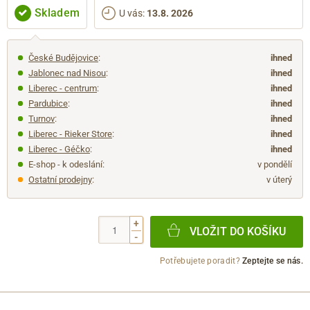
Skladem
U vás
:
13.8. 2026
České Budějovice
:
ihned
Jablonec nad Nisou
:
ihned
Liberec - centrum
:
ihned
Pardubice
:
ihned
Turnov
:
ihned
Liberec - Rieker Store
:
ihned
Liberec - Géčko
:
ihned
E-shop - k odeslání:
v pondělí
Ostatní prodejny
:
v úterý
+
VLOŽIT DO KOŠÍKU
-
Potřebujete poradit?
Zeptejte se nás.