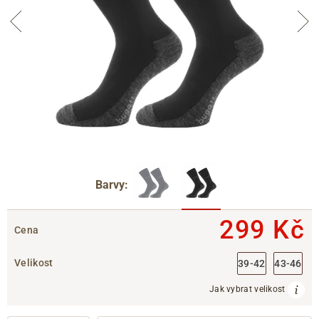
Barvy:
299 Kč
Cena
Velikost
39-42
43-46
Jak vybrat velikost