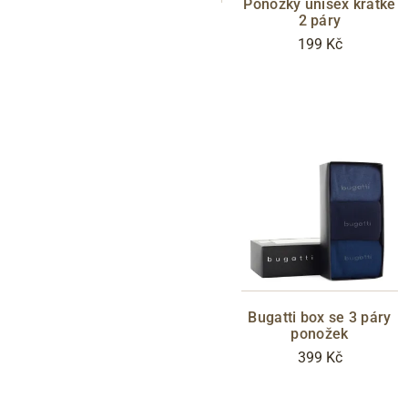
Ponožky unisex krátké
2 páry
199 Kč
Bugatti box se 3 páry
ponožek
399 Kč