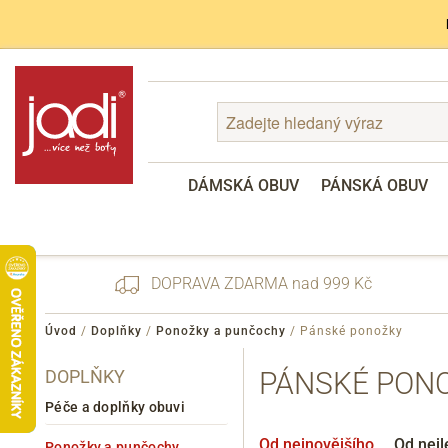
DÁMSKÁ OBUV
PÁNSKÁ OBUV
DOPRAVA ZDARMA nad 999 Kč
Úvod
/
Doplňky
/
Ponožky a punčochy
/
Pánské ponožky
DOPLŇKY
PÁNSKÉ PON
Zapomenuté heslo
Registrace
Péče a doplňky obuvi
Od nejnovějšího
Od nejl
Ponožky a punčochy