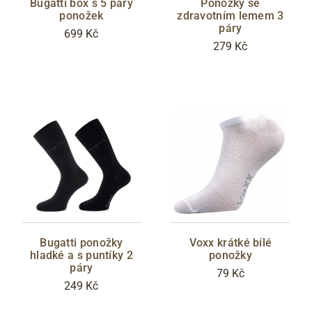
Bugatti box s 5 páry
Ponožky se
ponožek
zdravotním lemem 3
páry
699 Kč
279 Kč
Bugatti ponožky
Voxx krátké bílé
hladké a s puntíky 2
ponožky
páry
79 Kč
249 Kč