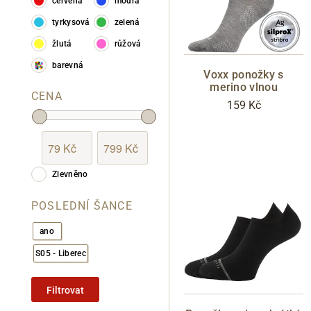
červená
modrá
tyrkysová
zelená
žlutá
růžová
barevná
Voxx ponožky s
merino vlnou
CENA
159 Kč
Zlevněno
POSLEDNÍ ŠANCE
ano
S05 - Liberec
Filtrovat