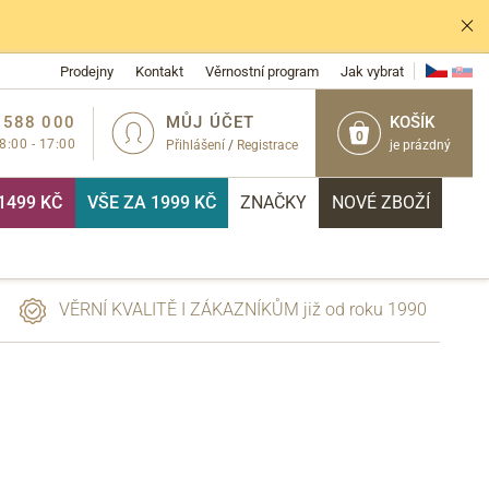
Prodejny
Kontakt
Věrnostní program
Jak vybrat
 588 000
MŮJ ÚČET
KOŠÍK
0
 8:00 - 17:00
Přihlášení
/
Registrace
je prázdný
1499 KČ
VŠE ZA 1999 KČ
ZNAČKY
NOVÉ ZBOŽÍ
VĚRNÍ KVALITĚ I ZÁKAZNÍKŮM již od roku 1990
PŘIHLÁSIT