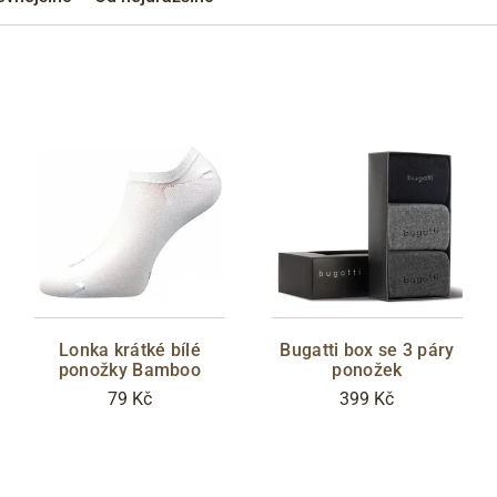
Přes Facebook
Přes Seznam
Přes Google
Lonka krátké bílé
Bugatti box se 3 páry
ponožky Bamboo
ponožek
79 Kč
399 Kč