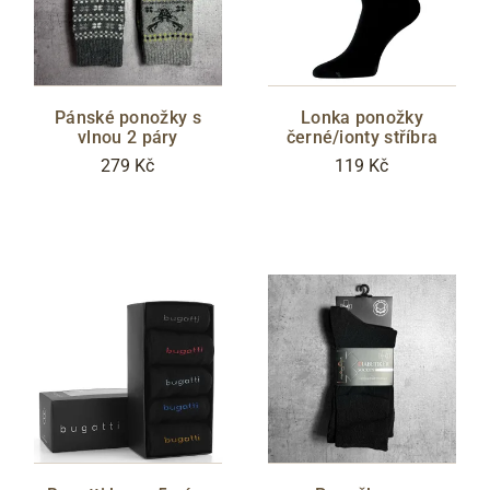
Pánské ponožky s
Lonka ponožky
vlnou 2 páry
černé/ionty stříbra
279 Kč
119 Kč