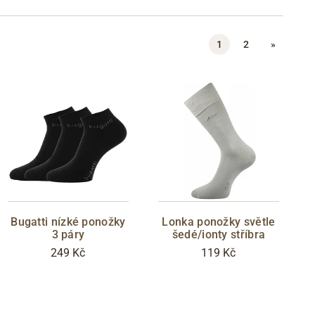
1
2
»
Bugatti nízké ponožky
Lonka ponožky světle
3 páry
šedé/ionty stříbra
249 Kč
119 Kč