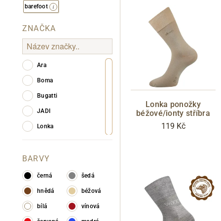
barefoot
ZNAČKA
Ara
Boma
Bugatti
Lonka ponožky
JADI
béžové/ionty stříbra
119 Kč
Lonka
BARVY
černá
šedá
hnědá
béžová
bílá
vínová