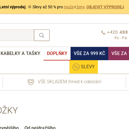
Letní výprodej
. 🌞 Slevy až 50 % pro
muže
i
ženy
.
OBJEVIT VÝPRODEJ
+420
488
Po - Pá:
KABELKY A TAŠKY
DOPLŇKY
VŠE ZA 999 KČ
VŠE ZA 
SLEVY
VŠE SKLADEM ihned k odeslání
OŽKY
nebo přihlášení
evnějšího
Od nejdražšího