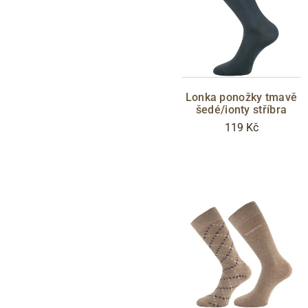
Lonka ponožky tmavě
šedé/ionty stříbra
119 Kč