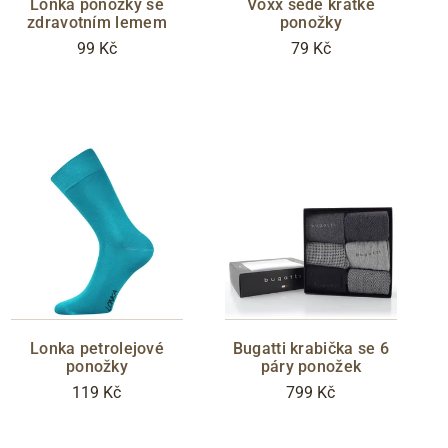
Lonka ponožky se
Voxx šedé krátké
zdravotním lemem
ponožky
99 Kč
79 Kč
Lonka petrolejové
Bugatti krabička se 6
ponožky
páry ponožek
119 Kč
799 Kč