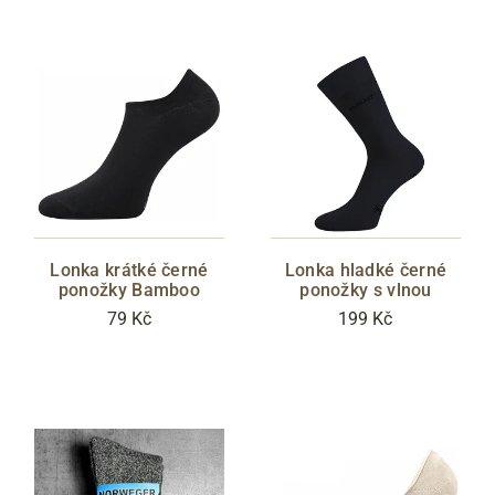
Lonka krátké černé
Lonka hladké černé
ponožky Bamboo
ponožky s vlnou
79 Kč
199 Kč