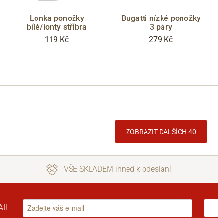
Lonka ponožky
Bugatti nízké ponožky
bílé/ionty stříbra
3 páry
119 Kč
279 Kč
ZOBRAZIT DALŠÍCH 40
VŠE SKLADEM ihned k odeslání
AIL