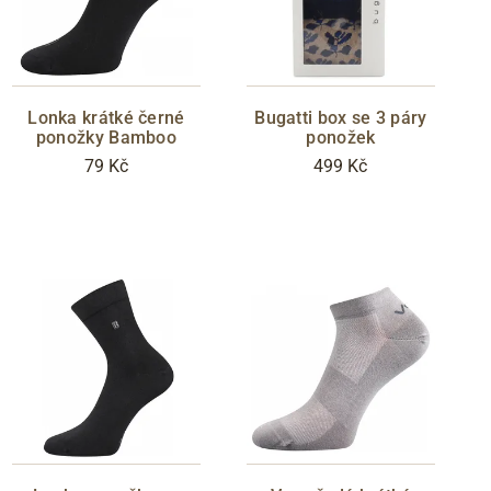
Lonka krátké černé
Bugatti box se 3 páry
ponožky Bamboo
ponožek
79 Kč
499 Kč