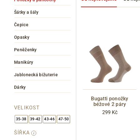
Šátky a šály
Čepice
Opasky
Peněženky
Manikúry
Informace o
zpracování osobních údajů
.
Jablonecká bižuterie
Dárky
Bugatti ponožky
béžové 2 páry
VELIKOST
299 Kč
35-38
39-42
43-46
47-50
ŠÍŘKA