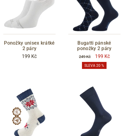
Ponožky unisex krátké
Bugatti pánské
2 páry
ponožky 2 páry
199 Kč
199 Kč
249 Kč
SLEVA 20 %