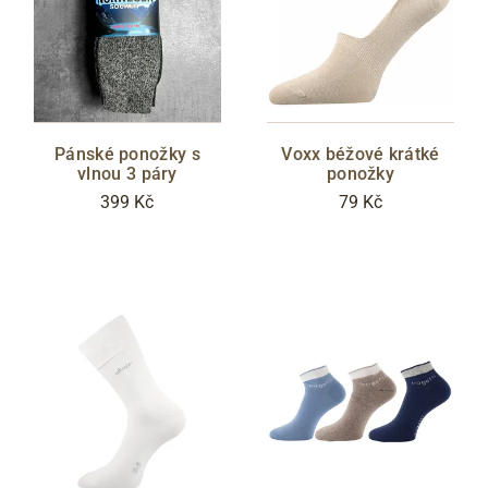
Pánské ponožky s
Voxx béžové krátké
vlnou 3 páry
ponožky
399 Kč
79 Kč