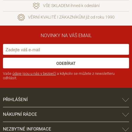
VŠE SKLADEM ihned k odeslání
VĚRNÍ KVALITĚ I ZÁKAZNÍKŮM již od roku 1990
NOVINKY NA VÁŠ EMAIL
ODEBÍRAT
Vaše
údaje jsou u nás v bezpečí
a kdykoliv se můžete z newsletteru
odhlásit.
PŘIHLÁŠENÍ
NÁKUPNÍ RÁDCE
NEZBYTNÉ INFORMACE