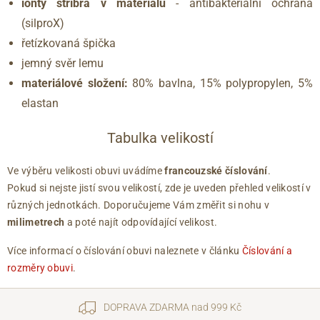
ionty stříbra v materiálu
- antibakteriální ochrana
(silproX)
řetízkovaná špička
jemný svěr lemu
materiálové složení:
80% bavlna, 15% polypropylen, 5%
elastan
Tabulka velikostí
Ve výběru velikosti obuvi uvádíme
francouzské číslování
.
Pokud si nejste jistí svou velikostí, zde je uveden přehled velikostí v
různých jednotkách. Doporučujeme Vám změřit si nohu v
milimetrech
a poté najít odpovídající velikost.
Více informací o číslování obuvi naleznete v článku
Číslování a
rozměry obuvi
.
DOPRAVA ZDARMA nad 999 Kč