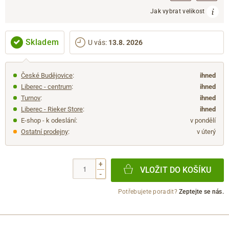
Jak vybrat velikost
Skladem
U vás
:
13.8. 2026
České Budějovice
:
ihned
Liberec - centrum
:
ihned
Turnov
:
ihned
Liberec - Rieker Store
:
ihned
E-shop - k odeslání:
v pondělí
Ostatní prodejny
:
v úterý
+
VLOŽIT DO KOŠÍKU
-
Potřebujete poradit?
Zeptejte se nás.