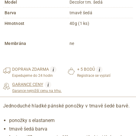
Model
Decolor tm. šedá
Barva
tmavě šedá
Hmotnost
40g (1 ks)
Membrána
ne
i
i
DOPRAVA
ZDARMA
+ 5 BODŮ
Expedujeme do 24 hodin
Registrace se vyplatí
i
GARANCE CENY
Garance nejnižší cenu na trhu.
Jednoduché hladké pánské ponožky v tmavě šedé barvě.
ponožky s elastanem
tmavě šedá barva