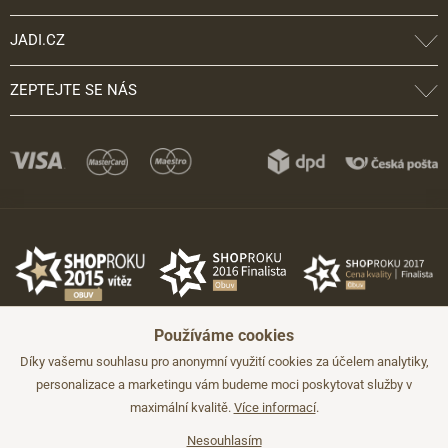
JADI.CZ
ZEPTEJTE SE NÁS
Používáme cookies
Díky vašemu souhlasu pro anonymní využití cookies za účelem analytiky,
personalizace a marketingu vám budeme moci poskytovat služby v
maximální kvalitě.
Více informací
.
©2026 JADI.cz. Užití materiálů bez souhlasu není možné.
Údaje mají pouze informativní charakter a mohou být změněny bez
předchozího upozornění.
Nesouhlasím