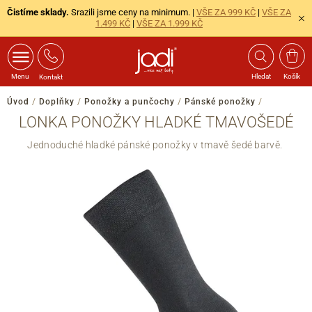
Čistíme sklady.
Srazili jsme ceny na minimum. |
VŠE ZA 999 KČ
|
VŠE ZA
1.499 KČ
|
VŠE ZA 1.999 KČ
Menu
Hledat
Košík
Kontakt
Úvod
/
Doplňky
/
Ponožky a punčochy
/
Pánské ponožky
/
LONKA PONOŽKY HLADKÉ TMAVOŠEDÉ
Jednoduché hladké pánské ponožky v tmavě šedé barvě.