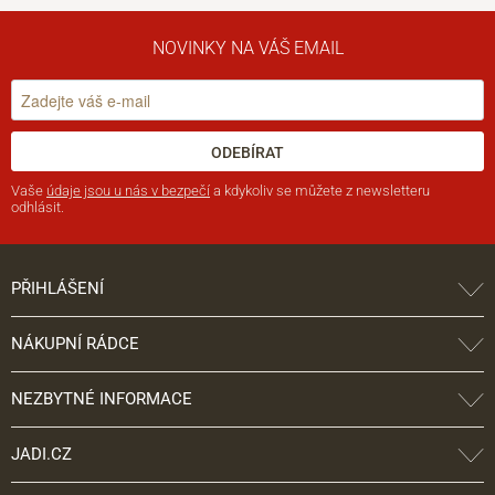
NOVINKY NA VÁŠ EMAIL
ODEBÍRAT
Vaše
údaje jsou u nás v bezpečí
a kdykoliv se můžete z newsletteru
odhlásit.
PŘIHLÁŠENÍ
NÁKUPNÍ RÁDCE
NEZBYTNÉ INFORMACE
JADI.CZ