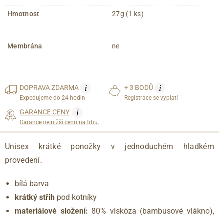
Hmotnost
27g (1 ks)
Membrána
ne
i
i
DOPRAVA
ZDARMA
+ 3 BODŮ
Expedujeme do 24 hodin
Registrace se vyplatí
i
GARANCE CENY
Garance nejnižší cenu na trhu.
Unisex krátké ponožky v jednoduchém hladkém
provedení.
bílá barva
krátký střih
pod kotníky
materiálové složení:
80% viskóza (bambusové vlákno),