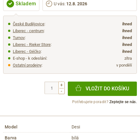
Skladem
U vás
:
12.8. 2026
České Budějovice
:
ihned
Liberec - centrum
:
ihned
Turnov
:
ihned
Liberec - Rieker Store
:
ihned
Liberec - Géčko
:
ihned
E-shop - k odeslání:
zítra
Ostatní prodejny
:
v pondělí
+
VLOŽIT DO KOŠÍKU
-
Potřebujete poradit?
Zeptejte se nás.
Model
Desi
Barva
bílá