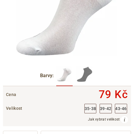
Barvy:
79 Kč
Cena
Velikost
35-38
39-42
43-46
Jak vybrat velikost