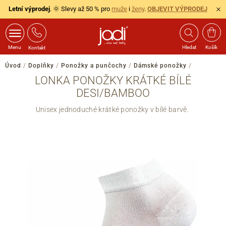
Letní výprodej
. 🌞 Slevy až 50 % pro
muže
i
ženy
.
OBJEVIT VÝPRODEJ
Menu
Hledat
Košík
Kontakt
Úvod
/
Doplňky
/
Ponožky a punčochy
/
Dámské ponožky
/
LONKA PONOŽKY KRÁTKÉ BÍLÉ
DESI/BAMBOO
Unisex jednoduché krátké ponožky v bílé barvě.