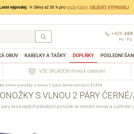
Letní výprodej
. 🌞 Slevy až 50 % pro
muže
i
ženy
.
OBJEVIT VÝPRODEJ
+420
488
Po - Pá:
KÁ OBUV
KABELKY A TAŠKY
DOPLŇKY
POSLEDNÍ ŠAN
VŠE SKLADEM ihned k odeslání
ké zimní ponožky s vlnou 2 páry černé/antracit 21456
PONOŽKY S VLNOU 2 PÁRY ČERNÉ/
 páry extra teplých pánských ponožek se zimními motivy a s příměsí v
nebo přihlášení
Přes Facebook