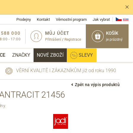
Prodejny
Kontakt
Věrnostní program
Jak vybrat
 588 000
MŮJ ÚČET
KOŠÍK
0
 8:00 - 17:00
Přihlášení
/
Registrace
je prázdný
CE
ZNAČKY
NOVÉ ZBOŽÍ
SLEVY
VĚRNÍ KVALITĚ I ZÁKAZNÍKŮM již od roku 1990
Zpět na výpis produktů
ANTRACIT 21456
PŘIHLÁSIT
lny.