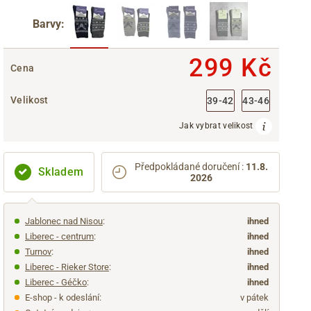
Barvy:
299 Kč
Cena
Velikost
39-42
43-46
Jak vybrat velikost
Předpokládané doručení
:
11.8.
Skladem
2026
Jablonec nad Nisou
:
ihned
Liberec - centrum
:
ihned
Turnov
:
ihned
Liberec - Rieker Store
:
ihned
Liberec - Géčko
:
ihned
E-shop - k odeslání:
v pátek