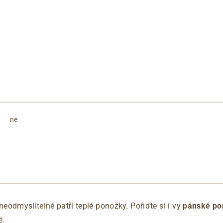
ne
eodmyslitelně patří teplé ponožky. Pořiďte si i vy
pánské po
é.