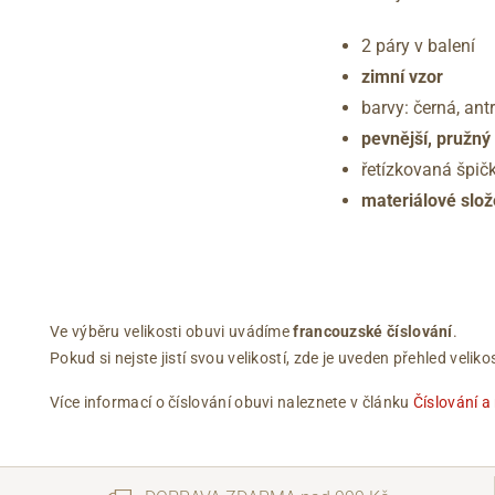
2 páry v balení
zimní vzor
barvy: černá, ant
pevnější, pružn
řetízkovaná špič
materiálové slož
Ve výběru velikosti obuvi uvádíme
francouzské číslování
.
Pokud si nejste jistí svou velikostí, zde je uveden přehled vel
Více informací o číslování obuvi naleznete v článku
Číslování a