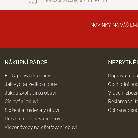
DOPRAVA ZDARMA nad 999 Kč
NOVINKY NA VÁŠ EM
NÁKUPNÍ RÁDCE
NEZBYTNÉ
Rady při výběru obuvi
Doprava a pl
Jak vybrat velikost obuvi
Obchodní po
Jakou zvolit šířku obuvi
Vrácení zboží
Číslování obuvi
Reklamační ř
Složení a materiály obuvi
Ochrana osob
Údržba a ošetřování obuvi
Videonávody na ošetřování obuvi