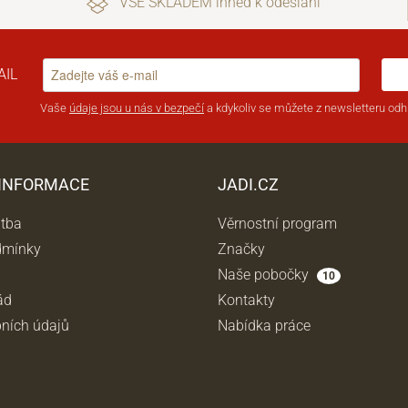
VŠE SKLADEM ihned k odeslání
AIL
Vaše
údaje jsou u nás v bezpečí
a kdykoliv se můžete z newsletteru odhl
 INFORMACE
JADI.CZ
atba
Věrnostní program
dmínky
Značky
Naše pobočky
10
ád
Kontakty
ních údajů
Nabídka práce