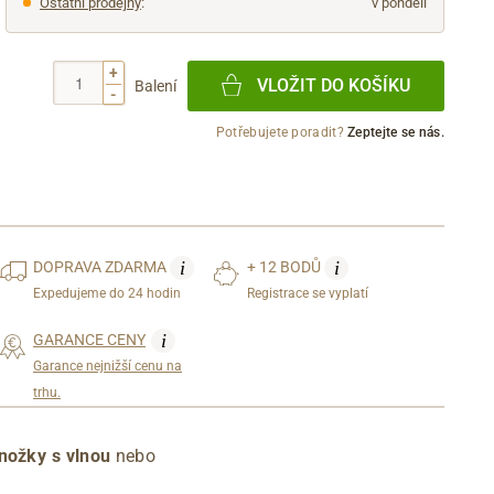
Ostatní prodejny
:
v pondělí
+
VLOŽIT DO KOŠÍKU
Balení
-
Potřebujete poradit?
Zeptejte se nás.
i
i
DOPRAVA
ZDARMA
+ 12 BODŮ
Expedujeme do 24 hodin
Registrace se vyplatí
i
GARANCE CENY
Garance nejnižší cenu na
trhu.
nožky s vlnou
nebo