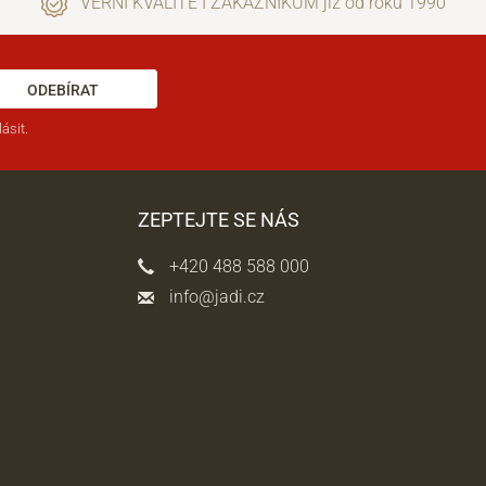
VĚRNÍ KVALITĚ I ZÁKAZNÍKŮM již od roku 1990
ODEBÍRAT
ásit.
ZEPTEJTE SE NÁS
+420 488 588 000
info@jadi.cz