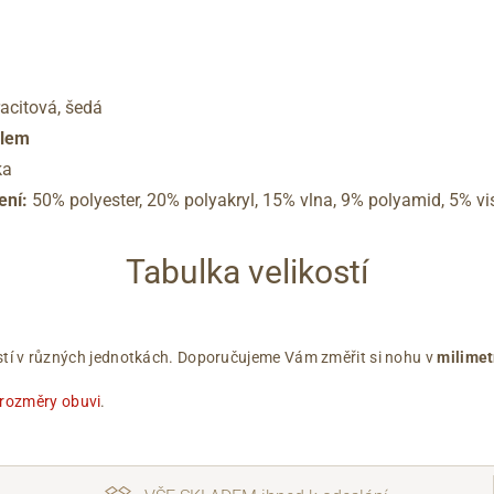
racitová, šedá
ý lem
ka
ení:
50% polyester, 20% polyakryl, 15% vlna, 9% polyamid, 5% vi
Tabulka velikostí
ikostí v různých jednotkách. Doporučujeme Vám změřit si nohu v
milimet
 rozměry obuvi
.