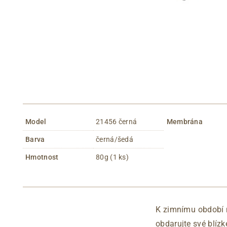
Model
21456 černá
Membrána
Barva
černá/šedá
Hmotnost
80g (1 ks)
K zimnímu období n
obdarujte své blízk