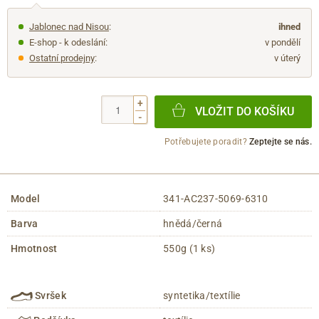
Jablonec nad Nisou
:
ihned
E-shop - k odeslání:
v pondělí
Ostatní prodejny
:
v úterý
+
VLOŽIT DO KOŠÍKU
-
Potřebujete poradit?
Zeptejte se nás.
Model
341-AC237-5069-6310
Barva
hnědá/černá
Hmotnost
550g (1 ks)
Svršek
syntetika/textílie