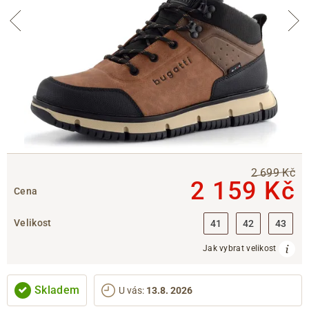
2 699 Kč
2 159 Kč
Cena
Velikost
41
42
43
Jak vybrat velikost
Skladem
U vás
:
13.8. 2026