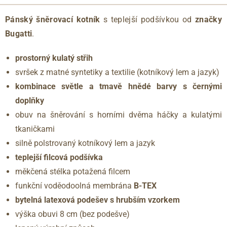
Pánský šněrovací kotník
s teplejší podšívkou od
značky
Bugatti
.
prostorný kulatý střih
svršek z matné syntetiky a textilie (kotníkový lem a jazyk)
kombinace světle a tmavě hnědé barvy s černými
doplňky
obuv na šněrování s horními dvěma háčky a kulatými
tkaničkami
silně polstrovaný kotníkový lem a jazyk
teplejší filcová podšívka
měkčená stélka potažená filcem
funkční voděodoolná membrána
B-TEX
bytelná latexová podešev s hrubším vzorkem
výška obuvi 8 cm (bez podešve)