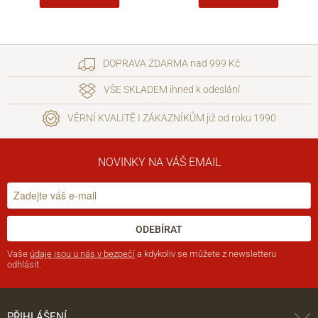
DOPRAVA ZDARMA nad 999 Kč
VŠE SKLADEM ihned k odeslání
VĚRNÍ KVALITĚ I ZÁKAZNÍKŮM již od roku 1990
NOVINKY NA VÁŠ EMAIL
ODEBÍRAT
Vaše
údaje jsou u nás v bezpečí
a kdykoliv se můžete z newsletteru
odhlásit.
PŘIHLÁŠENÍ