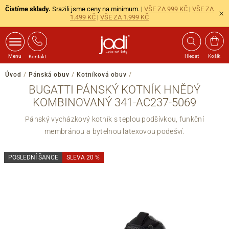
Čistíme sklady.
Srazili jsme ceny na minimum. |
VŠE ZA 999 KČ
|
VŠE ZA
1.499 KČ
|
VŠE ZA 1.999 KČ
Menu
Hledat
Košík
Kontakt
Úvod
/
Pánská obuv
/
Kotníková obuv
/
BUGATTI PÁNSKÝ KOTNÍK HNĚDÝ
KOMBINOVANÝ 341-AC237-5069
Pánský vycházkový kotník s teplou podšívkou, funkční
membránou a bytelnou latexovou podešví.
POSLEDNÍ ŠANCE
SLEVA 20 %