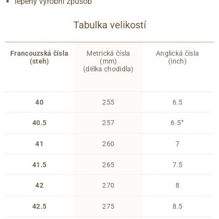
lepený výrobní způsob
Tabulka velikostí
Francouzská čísla
Metrická čísla
Anglická čísla
(steh)
(mm)
(inch)
(délka chodidla)
40
255
6.5
+
40.5
257
6.5
41
260
7
41.5
265
7.5
42
270
8
42.5
275
8.5