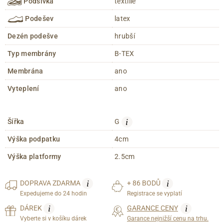
Podšívka
textílie
Podešev
latex
Dezén podešve
hrubší
Typ membrány
B-TEX
Membrána
ano
Vyteplení
ano
i
Šířka
G
Výška podpatku
4cm
Výška platformy
2.5cm
i
i
DOPRAVA
ZDARMA
+ 86 BODŮ
Expedujeme do 24 hodin
Registrace se vyplatí
i
i
DÁREK
GARANCE CENY
Vyberte si v košíku dárek
Garance nejnižší cenu na trhu.