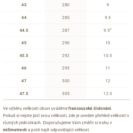
43
280
9
44
285
9.5
+
44.5
287
9.5
45
290
10
45.5
292
10.5
46
295
11
47
300
12
47.5
305
12.5
Ve výběru velikosti obuvi uvádíme
francouzské číslování
.
Pokud si nejste jistí svou velikostí, zde je uveden přehled velikostí v
různých jednotkách. Doporučujeme Vám změřit si nohu v
milimetrech
a poté najít odpovídající velikost.