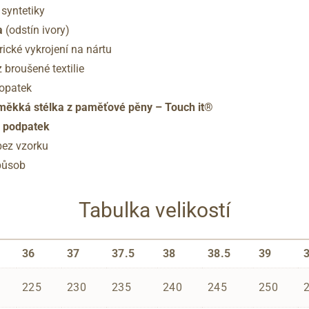
 syntetiky
a
(odstín ivory)
ické vykrojení na nártu
z broušené textilie
 opatek
 měkká stélka z paměťové pěny – Touch it®
ý podpatek
bez vzorku
působ
Tabulka velikostí
36
37
37.5
38
38.5
39
225
230
235
240
245
250