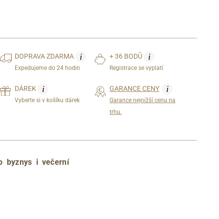
i
i
DOPRAVA
ZDARMA
+ 36 BODŮ
Expedujeme do 24 hodin
Registrace se vyplatí
i
i
DÁREK
GARANCE CENY
Vyberte si v košíku dárek
Garance nejnižší cenu na
trhu.
o byznys i večerní