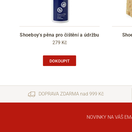
Shoeboy's pěna pro čištění a údržbu
Shoe
279 Kč
DOKOUPIT
DOPRAVA ZDARMA nad 999 Kč
NOVINKY NA VÁŠ EM