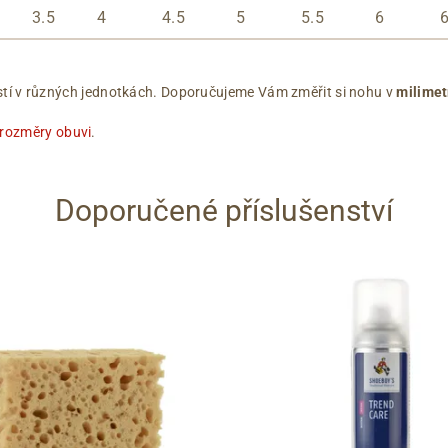
3.5
4
4.5
5
5.5
6
ikostí v různých jednotkách. Doporučujeme Vám změřit si nohu v
milimet
 rozměry obuvi
.
Doporučené příslušenství