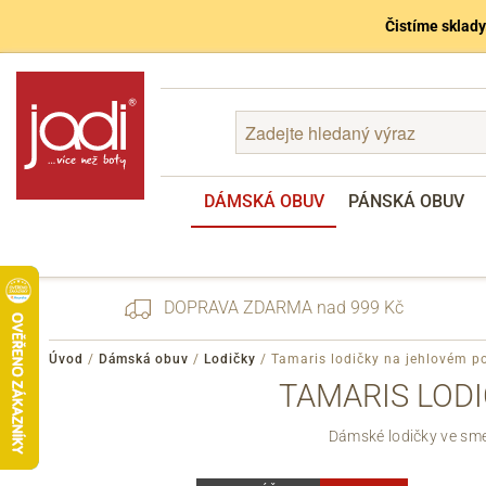
Čistíme sklady
DÁMSKÁ OBUV
PÁNSKÁ OBUV
DOPRAVA ZDARMA nad 999 Kč
Úvod
/
Dámská obuv
/
Lodičky
/
Tamaris lodičky na jehlovém p
TAMARIS LODI
Zapomenuté heslo
Dámské lodičky ve sme
Registrace