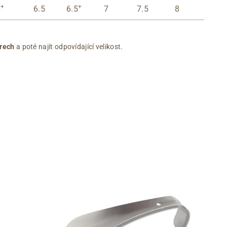
+
+
6
6.5
6.5
7
7.5
8
rech
a poté najít odpovídající velikost.