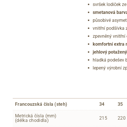
svršek lodiček ze
smetanová barv
působivé asymetr
vnitřní podšívka 
zpevněný vnitřní
komfortní extra
jehlový potažen
hladká podešev 
lepený výrobní z
Francouzská čísla (steh)
34
35
Metrická čísla (mm)
215
220
(délka chodidla)