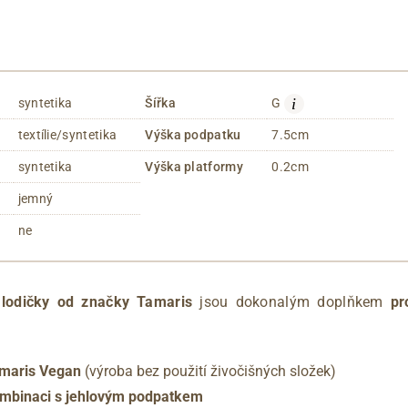
i
syntetika
Šířka
G
textílie/syntetika
Výška podpatku
7.5cm
syntetika
Výška platformy
0.2cm
jemný
ne
é
lodičky od značky Tamaris
jsou dokonalým doplňkem
pr
Tamaris Vegan
(výroba bez použití živočišných složek)
ombinaci s jehlovým podpatkem