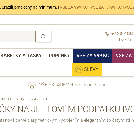
.
Srazili jsme ceny na minimum. |
VŠE ZA 999 KČ
|
VŠE ZA 1.499 KČ
|
VŠE 
+420
488
Po - Pá:
KABELKY A TAŠKY
DOPLŇKY
VŠE ZA 999 KČ
VŠE ZA 
SLEVY
VŠE SKLADEM ihned k odeslání
odpatku Ivory 1-22421-20
ČKY NA JEHLOVÉM PODPATKU IVO
tanové barvě s asymetrickým vykrojením a elegantním špičatým střih
nebo přihlášení