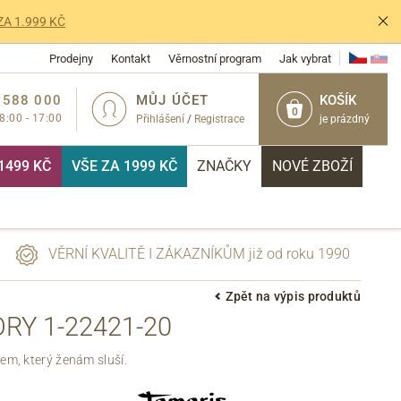
ZA 1.999 KČ
Prodejny
Kontakt
Věrnostní program
Jak vybrat
 588 000
MŮJ ÚČET
KOŠÍK
0
 8:00 - 17:00
Přihlášení
/
Registrace
je prázdný
1499 KČ
VŠE ZA 1999 KČ
ZNAČKY
NOVÉ ZBOŽÍ
VĚRNÍ KVALITĚ I ZÁKAZNÍKŮM již od roku 1990
Zpět na výpis produktů
RY 1-22421-20
PŘIHLÁSIT
em, který ženám sluší.