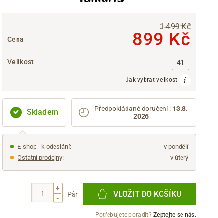
1 499 Kč
899 Kč
Cena
Velikost
41
Jak vybrat velikost
Předpokládané doručení
:
13.8.
Skladem
2026
E-shop - k odeslání:
v pondělí
Ostatní prodejny
:
v úterý
+
VLOŽIT DO KOŠÍKU
Pár
-
Potřebujete poradit?
Zeptejte se nás.