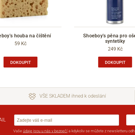
boy's houba na čištění
Shoeboy's pěna pro oš
syntetiky
59 Kč
249 Kč
DOKOUPIT
DOKOUPIT
VŠE SKLADEM ihned k odeslání
AIL
Vaše
údaje jsou u nás v bezpečí
a kdykoliv se můžete z newsletteru odhl