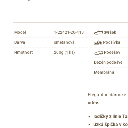
Model
1-22421-20-418
Svršek
Barva
smetanová
Podšívka
Hmotnost
200g (1 ks)
Podešev
Dezén podešve
Membrána
Elegantní dámsk
oděv.
lodičky z linie 
úzká špička v k