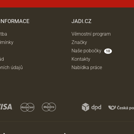
 INFORMACE
JADI.CZ
atba
Věrnostní program
dmínky
Značky
Naše pobočky
10
ád
Kontakty
ních údajů
Nabídka práce