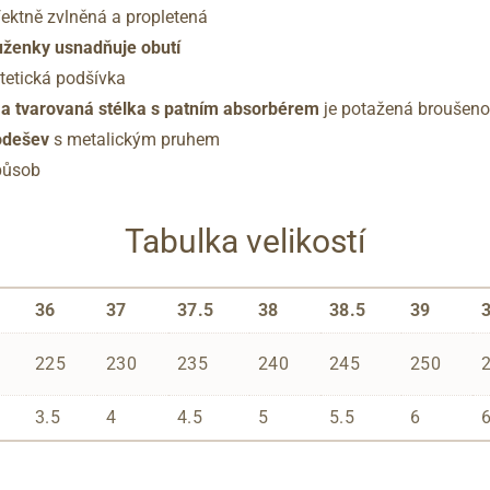
fektně zvlněná a propletená
uženky usnadňuje obutí
ntetická podšívka
a tvarovaná stélka s patním absorbérem
je potažená broušenou 
podešev
s metalickým pruhem
působ
Tabulka velikostí
36
37
37.5
38
38.5
39
225
230
235
240
245
250
3.5
4
4.5
5
5.5
6