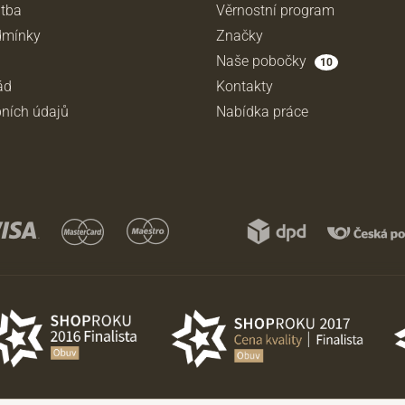
atba
Věrnostní program
dmínky
Značky
Naše pobočky
10
ád
Kontakty
ních údajů
Nabídka práce