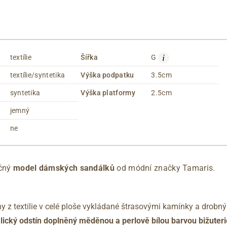
i
textílie
Šířka
G
textílie/syntetika
Výška podpatku
3.5cm
syntetika
Výška platformy
2.5cm
jemný
ne
ečný
model dámských sandálků
od módní značky Tamaris.
y z textilie v celé ploše vykládané štrasovými kamínky a drobn
alický odstín doplněný měděnou a perlově bílou barvou bižuteri