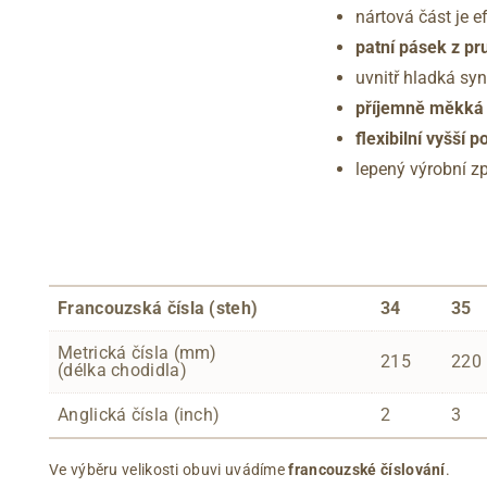
nártová část je e
patní pásek z pr
uvnitř hladká sy
příjemně měkká 
flexibilní vyšší 
lepený výrobní z
Francouzská čísla (steh)
34
35
Metrická čísla (mm)
215
220
(délka chodidla)
Anglická čísla (inch)
2
3
Ve výběru velikosti obuvi uvádíme
francouzské číslování
.