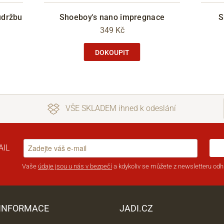
údržbu
Shoeboy's nano impregnace
S
349 Kč
DOKOUPIT
VŠE SKLADEM ihned k odeslání
AIL
Vaše
údaje jsou u nás v bezpečí
a kdykoliv se můžete z newsletteru odhl
 INFORMACE
JADI.CZ