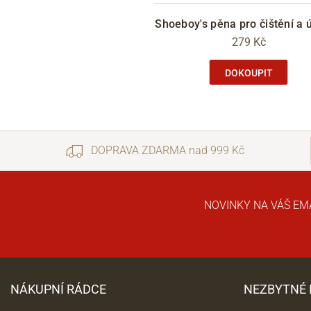
Shoeboy's pěna pro čištění a 
279 Kč
DOKOUPIT
DOPRAVA ZDARMA nad 999 Kč
NOVINKY NA VÁŠ EM
NÁKUPNÍ RÁDCE
NEZBYTNÉ