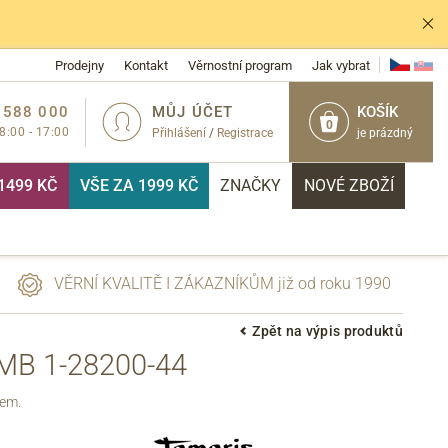
Prodejny
Kontakt
Věrnostní program
Jak vybrat
 588 000
MŮJ ÚČET
KOŠÍK
0
 8:00 - 17:00
Přihlášení
/
Registrace
je prázdný
1499 KČ
VŠE ZA 1999 KČ
ZNAČKY
NOVÉ ZBOŽÍ
VĚRNÍ KVALITĚ I ZÁKAZNÍKŮM již od roku 1990
Zpět na výpis produktů
B 1-28200-44
PŘIHLÁSIT
kem.