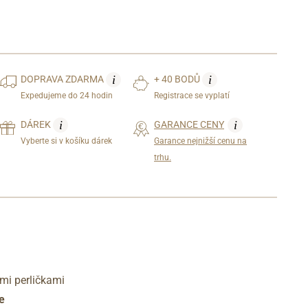
i
i
DOPRAVA
ZDARMA
+ 40 BODŮ
Expedujeme do 24 hodin
Registrace se vyplatí
i
i
DÁREK
GARANCE CENY
Vyberte si v košíku dárek
Garance nejnižší cenu na
trhu.
ými perličkami
e