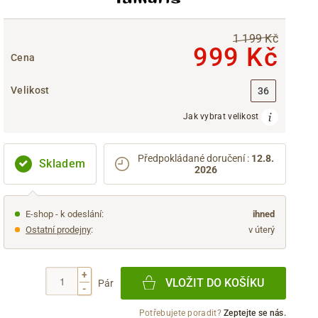
1 199 Kč
999 Kč
Cena
Velikost
36
Jak vybrat velikost
Předpokládané doručení
:
12.8.
Skladem
2026
E-shop - k odeslání:
ihned
Ostatní prodejny
:
v úterý
+
VLOŽIT DO KOŠÍKU
Pár
-
Potřebujete poradit?
Zeptejte se nás.