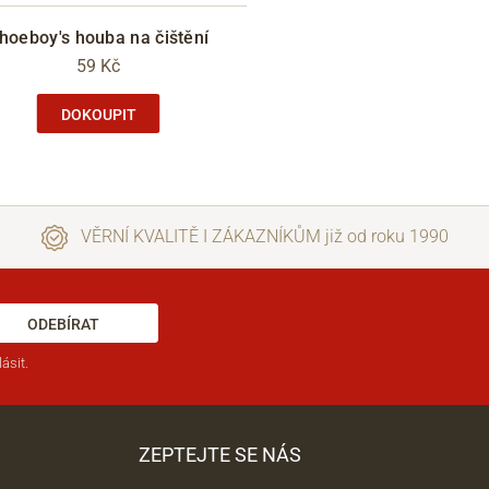
hoeboy's houba na čištění
59 Kč
DOKOUPIT
VĚRNÍ KVALITĚ I ZÁKAZNÍKŮM již od roku 1990
ODEBÍRAT
ásit.
ZEPTEJTE SE NÁS