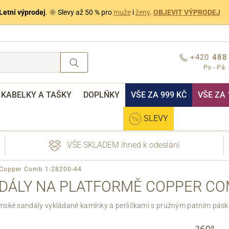
Letní výprodej
. 🌞 Slevy až 50 % pro
muže
i
ženy
.
OBJEVIT VÝPRODEJ
+420
488
Po - Pá:
KABELKY A TAŠKY
DOPLŇKY
VŠE ZA 999 KČ
VŠE ZA 
SLEVY
VŠE SKLADEM ihned k odeslání
 Copper Comb 1-28200-44
DÁLY NA PLATFORMĚ COPPER COM
ské sandály vykládané kamínky a perličkami s pružným patním pás
nebo přihlášení