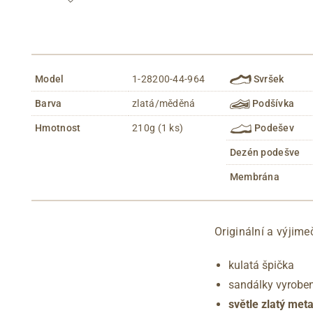
Model
1-28200-44-964
Svršek
Barva
zlatá/měděná
Podšívka
Hmotnost
210g (1 ks)
Podešev
Dezén podešve
Membrána
Originální a výjim
kulatá špička
sandálky vyroben
světle zlatý met