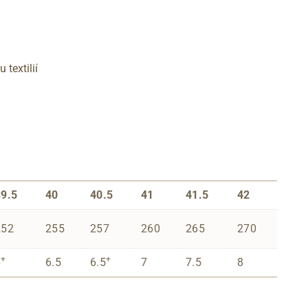
textilií
39.5
40
40.5
41
41.5
42
252
255
257
260
265
270
+
+
6
6.5
6.5
7
7.5
8