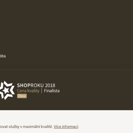
vat služby v maximální kvalitě.
Více informací
.