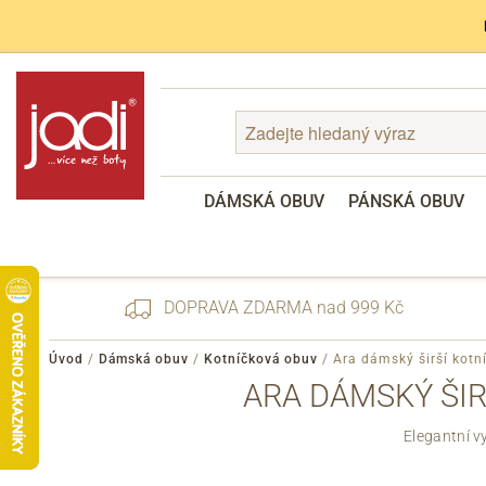
DÁMSKÁ OBUV
PÁNSKÁ OBUV
DOPRAVA ZDARMA nad 999 Kč
Úvod
/
Dámská obuv
/
Kotníčková obuv
/
Ara dámský širší kotn
ARA DÁMSKÝ ŠIR
Zapomenuté heslo
Elegantní v
Registrace