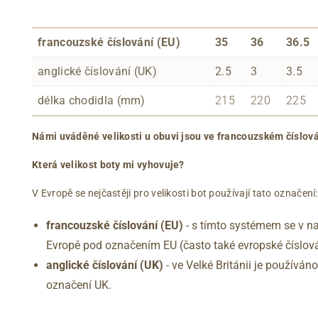
francouzské číslování (EU)
35
36
36.5
anglické číslování (UK)
2.5
3
3.5
délka chodidla (mm)
215
220
225
Námi uváděné velikosti u obuvi jsou ve francouzském číslová
Která velikost boty mi vyhovuje?
V Evropě se nejčastěji pro velikosti bot používají tato označení:
francouzské číslování (EU)
- s tímto systémem se v na
Evropě pod označením EU (často také evropské číslová
anglické číslování
(UK)
- ve Velké Británii je používá
označení UK.