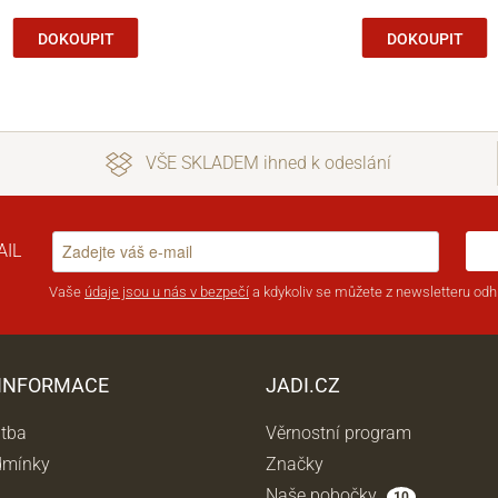
DOKOUPIT
DOKOUPIT
VŠE SKLADEM ihned k odeslání
AIL
Vaše
údaje jsou u nás v bezpečí
a kdykoliv se můžete z newsletteru odhl
 INFORMACE
JADI.CZ
atba
Věrnostní program
dmínky
Značky
Naše pobočky
10