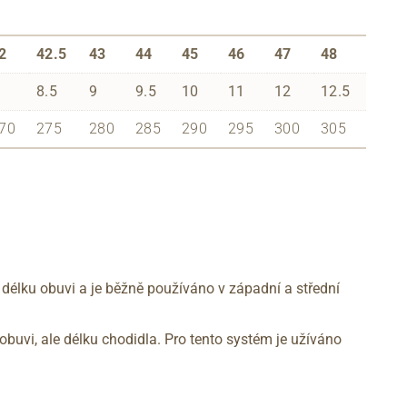
2
42.5
43
44
45
46
47
48
8.5
9
9.5
10
11
12
12.5
70
275
280
285
290
295
300
305
 délku obuvi a je běžně používáno v západní a střední
obuvi, ale délku chodidla. Pro tento systém je užíváno