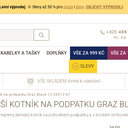
Letní výprodej
. 🌞 Slevy až 50 % pro
muže
i
ženy
.
OBJEVIT VÝPRODEJ
+420
488
Po - Pá:
KABELKY A TAŠKY
DOPLŇKY
VŠE ZA 999 KČ
VŠE ZA 
SLEVY
VŠE SKLADEM ihned k odeslání
ík na podpatku Graz Black 12-20012-01
ŠÍ KOTNÍK NA PODPATKU GRAZ BL
yteplený dámský kotník na pohodlném podpatku a v širokém střihové
nebo přihlášení