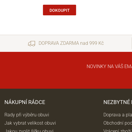
DOKOUPIT
DOPRAVA ZDARMA nad 999 Kč
NOVINKY NA VÁŠ EM
NÁKUPNÍ RÁDCE
NEZBYTNÉ
Rady při výběru obuvi
Doprava a pl
Jak vybrat velikost obuvi
Obchodní po
Jakou zvolit šířku obuvi
Vrácení zboží