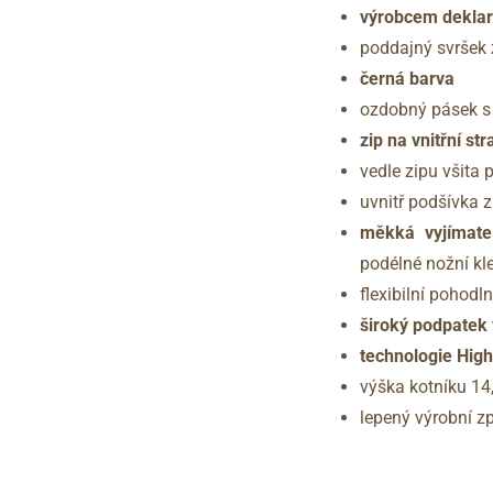
výrobcem deklar
poddajný svršek
černá barva
ozdobný pásek s 
zip na vnitřní st
vedle zipu všita
uvnitř podšívka z 
měkká vyjímate
podélné nožní k
flexibilní pohod
široký podpatek
technologie Hig
výška kotníku 14
lepený výrobní 