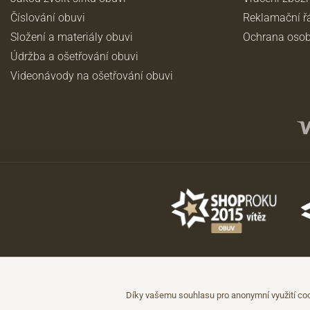
Číslování obuvi
Reklamační ř
Složení a materiály obuvi
Ochrana osob
Údržba a ošetřování obuvi
Videonávody na ošetřování obuvi
©2026 JADI.cz. Užití materiálů bez souhlasu není možné.
Údaje mají pouze informativní charakter a mohou být změněny bez předc
Díky vašemu souhlasu pro anonymní využití coo
Technicky zajišťuje
Simplia.cz
.