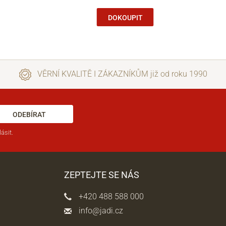
DOKOUPIT
VĚRNÍ KVALITĚ I ZÁKAZNÍKŮM již od roku 1990
ODEBÍRAT
ásit.
ZEPTEJTE SE NÁS
+420 488 588 000
info@jadi.cz