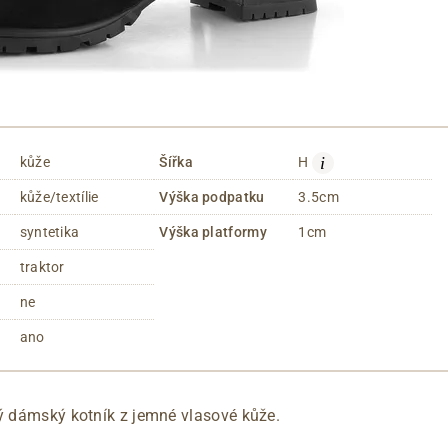
i
kůže
Šířka
H
kůže/textílie
Výška podpatku
3.5cm
syntetika
Výška platformy
1cm
traktor
ne
ano
ký dámský kotník z jemné vlasové kůže.