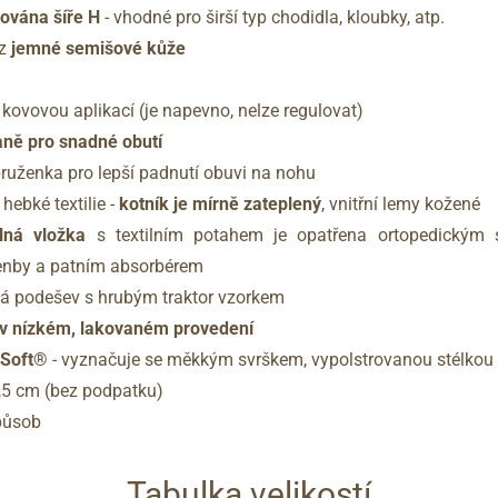
ována šíře H
- vhodné pro širší typ chodidla, kloubky, atp.
 z
jemné semišové kůže
kovovou aplikací (je napevno, nelze regulovat)
raně pro snadné obutí
 pruženka pro lepší padnutí obuvi na nohu
hebké textilie -
kotník je mírně zateplený
, vnitřní lemy kožené
lná vložka
s textilním potahem je opatřena ortopedickým 
lenby a patním absorbérem
lná podešev s hrubým traktor vzorkem
 v nízkém, lakovaném provedení
hSoft®
- vyznačuje se měkkým svrškem, vypolstrovanou stélkou a
,5 cm (bez podpatku)
způsob
Tabulka velikostí