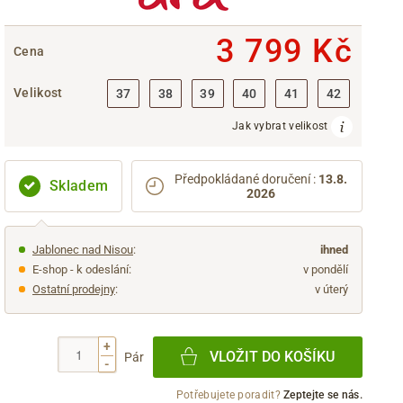
3 799 Kč
Cena
Velikost
37
38
39
40
41
42
Jak vybrat velikost
Předpokládané doručení
:
13.8.
Skladem
2026
Jablonec nad Nisou
:
ihned
E-shop - k odeslání:
v pondělí
Ostatní prodejny
:
v úterý
+
VLOŽIT DO KOŠÍKU
Pár
-
Potřebujete poradit?
Zeptejte se nás.