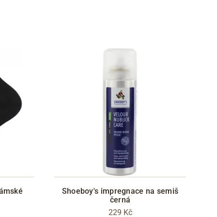
dámské
Shoeboy's impregnace na semiš
černá
229 Kč