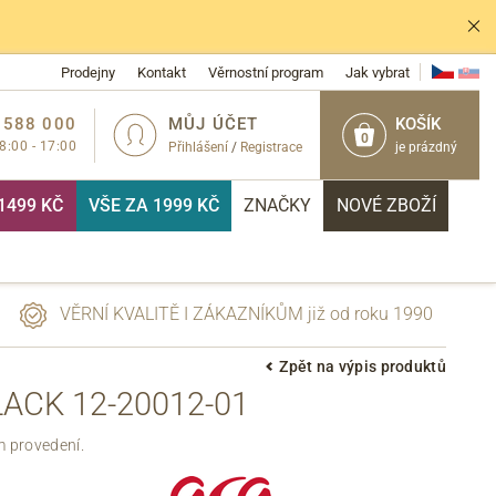
Prodejny
Kontakt
Věrnostní program
Jak vybrat
 588 000
MŮJ ÚČET
KOŠÍK
0
 8:00 - 17:00
Přihlášení
/
Registrace
je prázdný
1499 KČ
VŠE ZA 1999 KČ
ZNAČKY
NOVÉ ZBOŽÍ
VĚRNÍ KVALITĚ I ZÁKAZNÍKŮM již od roku 1990
Zpět na výpis produktů
ACK 12-20012-01
PŘIHLÁSIT
m provedení.