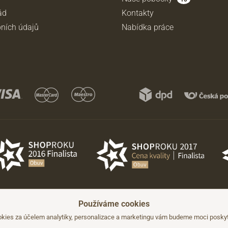
ád
Kontakty
ních údajů
Nabídka práce
Používáme cookies
hozího upozornění.
kies za účelem analytiky, personalizace a marketingu vám budeme moci poskyto