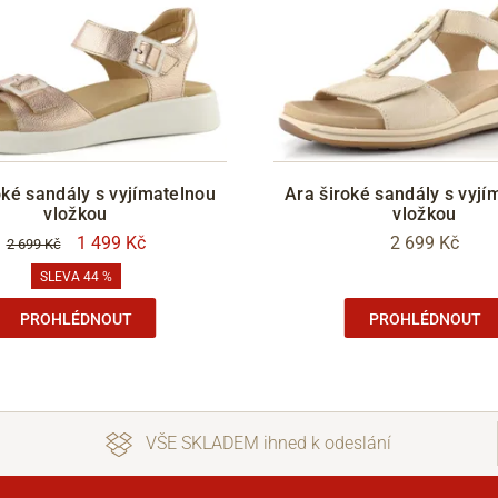
oké sandály s vyjímatelnou
Ara široké sandály s vyjí
vložkou
vložkou
1 499 Kč
2 699 Kč
2 699 Kč
SLEVA 44 %
PROHLÉDNOUT
PROHLÉDNOUT
VŠE SKLADEM ihned k odeslání