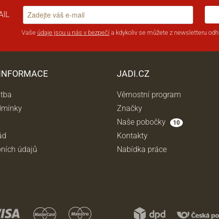
AIL
Vaše
údaje jsou u nás v bezpečí
a kdykoliv se můžete z newsletteru odhl
 INFORMACE
JADI.CZ
atba
Věrnostní program
dmínky
Značky
Naše pobočky
10
ád
Kontakty
ních údajů
Nabídka práce