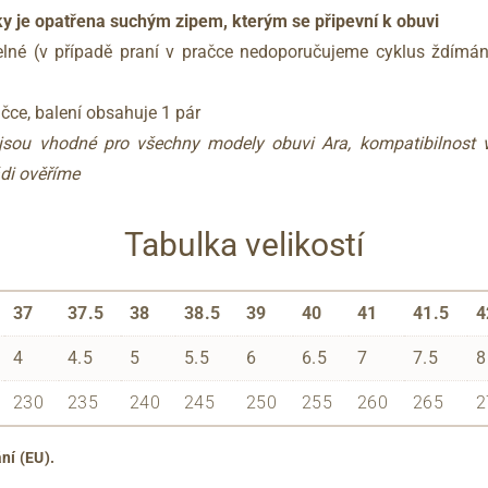
ky je opatřena suchým zipem, kterým se připevní k obuvi
elné (v případě praní v pračce nedoporučujeme cyklus ždímání
čce, balení obsahuje 1 pár
ejsou vhodné pro všechny modely obuvi Ara, kompatibilnost 
di ověříme
Tabulka velikostí
37
37.5
38
38.5
39
40
41
41.5
4
4
4.5
5
5.5
6
6.5
7
7.5
8
230
235
240
245
250
255
260
265
2
ní (EU).