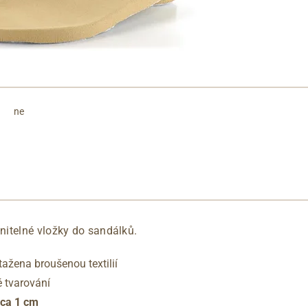
ne
itelné vložky do sandálků.
ažena broušenou textilií
 tvarování
cca 1 cm