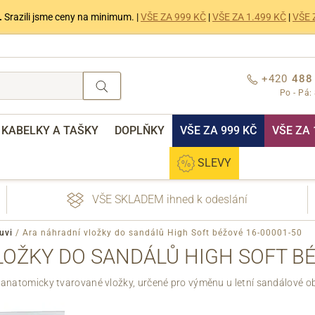
.
Srazili jsme ceny na minimum. |
VŠE ZA 999 KČ
|
VŠE ZA 1.499 KČ
|
VŠE 
+420
488
Po - Pá:
KABELKY A TAŠKY
DOPLŇKY
VŠE ZA 999 KČ
VŠE ZA 
SLEVY
VŠE SKLADEM ihned k odeslání
uvi
/
Ara náhradní vložky do sandálů High Soft béžové 16-00001-50
OŽKY DO SANDÁLŮ HIGH SOFT BÉ
 anatomicky tvarované vložky, určené pro výměnu u letní sandálové ob
nebo přihlášení