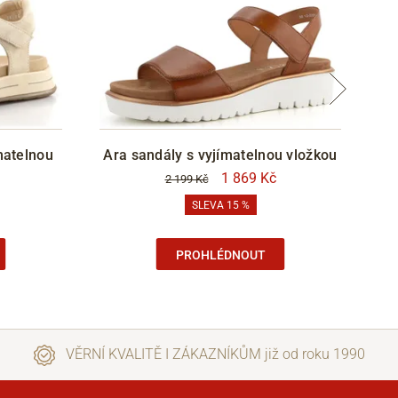
matelnou
Ara sandály s vyjímatelnou vložkou
A
1 869 Kč
2 199 Kč
SLEVA 15 %
PROHLÉDNOUT
VĚRNÍ KVALITĚ I ZÁKAZNÍKŮM již od roku 1990