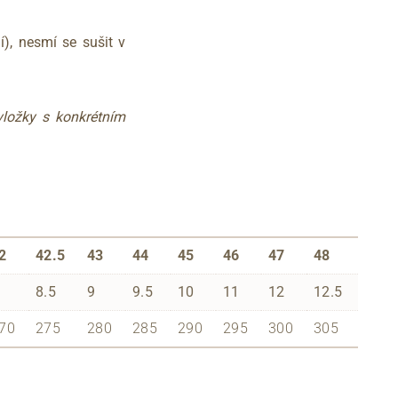
), nesmí se sušit v
vložky s konkrétním
2
42.5
43
44
45
46
47
48
8.5
9
9.5
10
11
12
12.5
70
275
280
285
290
295
300
305