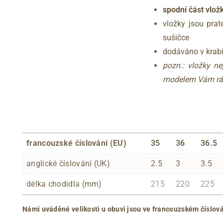
spodní část vlož
vložky jsou prat
sušičce
dodáváno v krabi
pozn.: vložky n
modelem Vám rá
francouzské číslování (EU)
35
36
36.5
anglické číslování (UK)
2.5
3
3.5
délka chodidla (mm)
215
220
225
Námi uváděné velikosti u obuvi jsou ve francouzském číslová