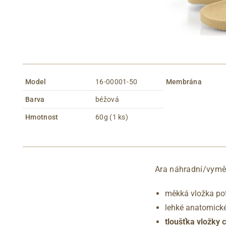
Model
16-00001-50
Membrána
Barva
béžová
Hmotnost
60g (1 ks)
Ara náhradní/vyměn
měkká vložka pot
lehké anatomické
tloušťka vložky 