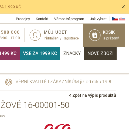
ZA 1.999 KČ
Prodejny
Kontakt
Věrnostní program
Jak vybrat
 588 000
MŮJ ÚČET
KOŠÍK
0
 8:00 - 17:00
Přihlášení
/
Registrace
je prázdný
1499 KČ
VŠE ZA 1999 KČ
ZNAČKY
NOVÉ ZBOŽÍ
VĚRNÍ KVALITĚ I ZÁKAZNÍKŮM již od roku 1990
Zpět na výpis produktů
ŽOVÉ 16-00001-50
PŘIHLÁSIT
uvi.