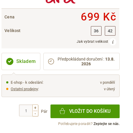
699 Kč
Cena
Velikost
36
42
Jak vybrat velikost
Předpokládané doručení
:
13.8.
Skladem
2026
E-shop - k odeslání:
v pondělí
Ostatní prodejny
:
v úterý
+
VLOŽIT DO KOŠÍKU
Pár
-
Potřebujete poradit?
Zeptejte se nás.