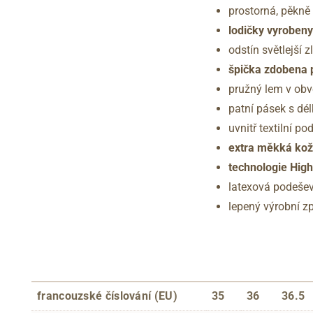
prostorná, pěkně
lodičky vyrobeny
odstín světlejší z
špička zdobena 
pružný lem v obv
patní pásek s dé
uvnitř textilní
pod
extra měkká kož
technologie Hig
latexová podeše
lepený výrobní z
francouzské číslování (EU)
35
36
36.5