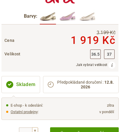
Barvy:
3 199 Kč
1 919 Kč
Cena
Velikost
36.5
37
Jak vybrat velikost
Předpokládané doručení
:
12.8.
Skladem
2026
E-shop - k odeslání:
zítra
Ostatní prodejny
:
v pondělí
+