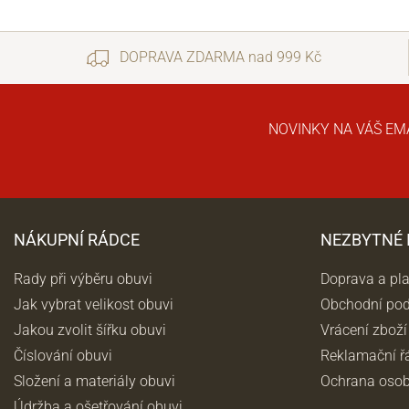
DOPRAVA ZDARMA nad 999 Kč
NOVINKY NA VÁŠ EM
NÁKUPNÍ RÁDCE
NEZBYTNÉ
Rady při výběru obuvi
Doprava a pl
Jak vybrat velikost obuvi
Obchodní po
Jakou zvolit šířku obuvi
Vrácení zboží
Číslování obuvi
Reklamační ř
Složení a materiály obuvi
Ochrana osob
Údržba a ošetřování obuvi