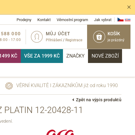
Prodejny
Kontakt
Věrnostní program
Jak vybrat
 588 000
MŮJ ÚČET
KOŠÍK
0
 8:00 - 17:00
Přihlášení
/
Registrace
je prázdný
1499 KČ
VŠE ZA 1999 KČ
ZNAČKY
NOVÉ ZBOŽÍ
VĚRNÍ KVALITĚ I ZÁKAZNÍKŮM již od roku 1990
Zpět na výpis produktů
 PLATIN 12-20428-11
PŘIHLÁSIT
vedení.