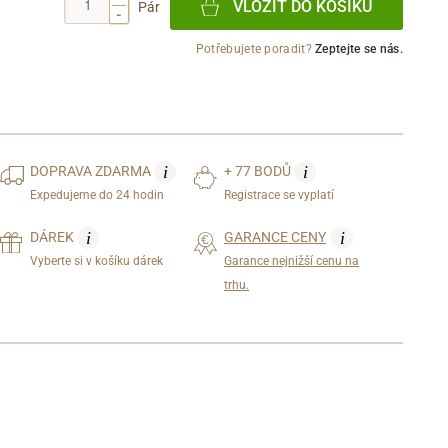
VLOŽIT DO KOŠÍKU
Pár
-
Potřebujete poradit?
Zeptejte se nás.
i
i
DOPRAVA
ZDARMA
+ 77 BODŮ
Expedujeme do 24 hodin
Registrace se vyplatí
i
i
DÁREK
GARANCE CENY
Vyberte si v košíku dárek
Garance nejnižší cenu na
trhu.