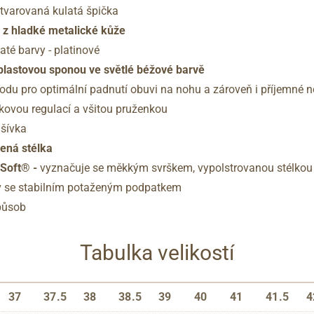
 tvarovaná kulatá špička
 z hladké metalické kůže
laté barvy - platinové
plastovou sponou ve světlé béžové barvě
odu pro optimální padnutí obuvi na nohu a zároveň i příjemné n
lkovou regulací a všitou pruženkou
šívka
ená stélka
hSoft® -
vyznačuje se měkkým svrškem, vypolstrovanou stélkou a
v se stabilním potaženým podpatkem
působ
Tabulka velikostí
37
37.5
38
38.5
39
40
41
41.5
4