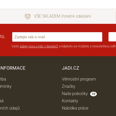
VŠE SKLADEM ihned k odeslání
AIL
Vaše
údaje jsou u nás v bezpečí
a kdykoliv se můžete z newsletteru odhl
 INFORMACE
JADI.CZ
atba
Věrnostní program
dmínky
Značky
Naše pobočky
10
ád
Kontakty
ních údajů
Nabídka práce