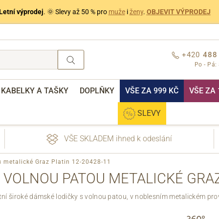
Letní výprodej
. 🌞 Slevy až 50 % pro
muže
i
ženy
.
OBJEVIT VÝPRODEJ
+420
488
Po - Pá:
KABELKY A TAŠKY
DOPLŇKY
VŠE ZA 999 KČ
VŠE ZA 
SLEVY
VŠE SKLADEM ihned k odeslání
ou metalické Graz Platin 12-20428-11
S VOLNOU PATOU METALICKÉ GRAZ
tní široké dámské lodičky s volnou patou, v noblesním metalickém pro
nebo přihlášení