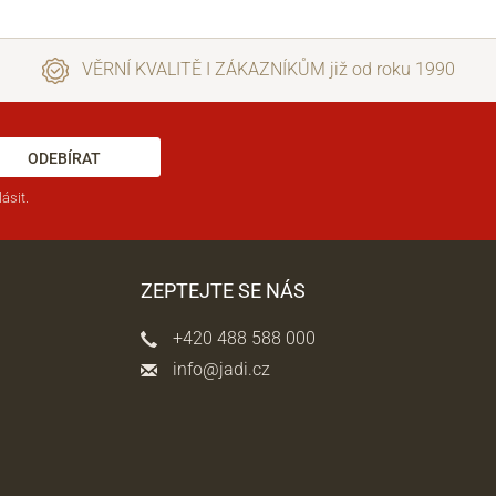
VĚRNÍ KVALITĚ I ZÁKAZNÍKŮM již od roku 1990
ODEBÍRAT
ásit.
ZEPTEJTE SE NÁS
+420 488 588 000
info@jadi.cz