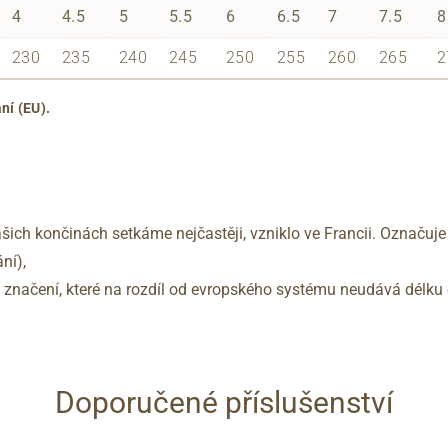
4
4.5
5
5.5
6
6.5
7
7.5
8
230
235
240
245
250
255
260
265
2
ní (EU).
šich končinách setkáme nejčastěji, vzniklo ve Francii. Označuje
ní),
no značení, které na rozdíl od evropského systému neudává délku 
Doporučené příslušenství