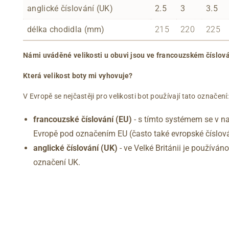
anglické číslování (UK)
2.5
3
3.5
délka chodidla (mm)
215
220
225
Námi uváděné velikosti u obuvi jsou ve francouzském číslová
Která velikost boty mi vyhovuje?
V Evropě se nejčastěji pro velikosti bot používají tato označení:
francouzské číslování (EU)
- s tímto systémem se v na
Evropě pod označením EU (často také evropské číslová
anglické číslování
(UK)
- ve Velké Británii je používá
označení UK.