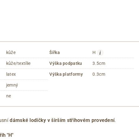
i
kůže
Šířka
H
kůže/textílie
Výška podpatku
3.5cm
latex
Výška platformy
0.3cm
jemný
ne
xusní
dámské lodičky v širším střihovém provedení
.
řih "H"