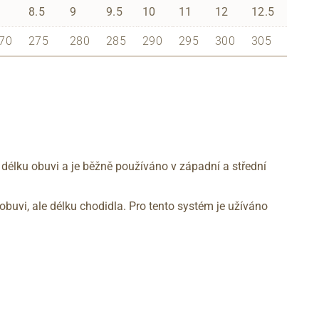
8.5
9
9.5
10
11
12
12.5
70
275
280
285
290
295
300
305
 délku obuvi a je běžně používáno v západní a střední
obuvi, ale délku chodidla. Pro tento systém je užíváno