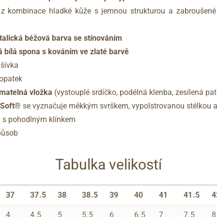
l z kombinace hladké kůže s jemnou strukturou a zabroušen
alická béžová barva se stínováním
 bílá spona s kováním ve zlaté barvě
dšívka
 opatek
ímatelná vložka
(vystouplé srdíčko, podélná klenba, zesílená pat
hSoft®
se vyznačuje měkkým svrškem, vypolstrovanou stélkou a f
ev s pohodlným klínkem
působ
Tabulka velikostí
37
37.5
38
38.5
39
40
41
41.5
4
4
4.5
5
5.5
6
6.5
7
7.5
8