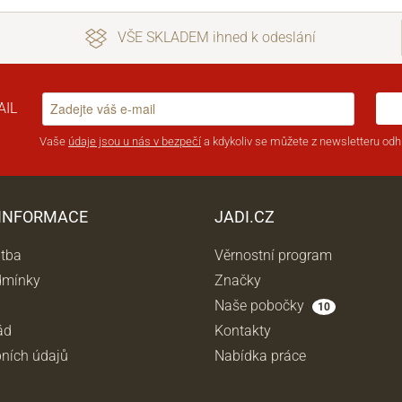
VŠE SKLADEM ihned k odeslání
AIL
Vaše
údaje jsou u nás v bezpečí
a kdykoliv se můžete z newsletteru odhl
 INFORMACE
JADI.CZ
atba
Věrnostní program
dmínky
Značky
Naše pobočky
10
ád
Kontakty
ních údajů
Nabídka práce