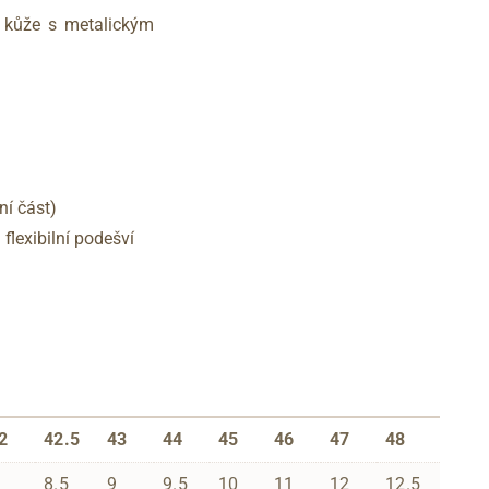
é kůže s metalickým
ní část)
lexibilní podešví
2
42.5
43
44
45
46
47
48
8.5
9
9.5
10
11
12
12.5