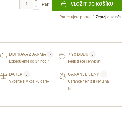
+
VLOŽIT DO KOŠÍKU
Pár
-
Potřebujete poradit?
Zeptejte se nás.
i
i
DOPRAVA
ZDARMA
+ 96 BODŮ
Expedujeme do 24 hodin
Registrace se vyplatí
i
i
DÁREK
GARANCE CENY
Vyberte si v košíku dárek
Garance nejnižší cenu na
trhu.