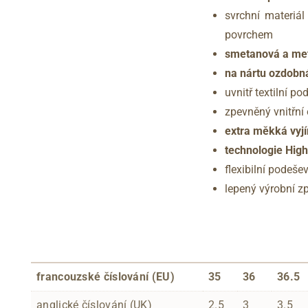
svrchní materiá
povrchem
smetanová a met
na nártu ozdobná
uvnitř textilní po
zpevněný vnitřní
extra měkká vyj
technologie Hig
flexibilní podeš
lepený výrobní z
francouzské číslování (EU)
35
36
36.5
anglické číslování (UK)
2.5
3
3.5