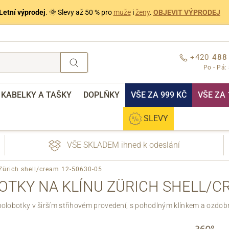
Letní výprodej
. 🌞 Slevy až 50 % pro
muže
i
ženy
.
OBJEVIT VÝPRODEJ
+420
488
Po - Pá:
KABELKY A TAŠKY
DOPLŇKY
VŠE ZA 999 KČ
VŠE ZA 
SLEVY
VŠE SKLADEM ihned k odeslání
 Zürich shell/cream 12-50630-05
BOTKY NA KLÍNU ZÜRICH SHELL/CR
olobotky v širším střihovém provedení, s pohodlným klínkem a ozdob
nebo přihlášení