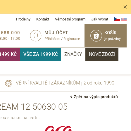
Prodejny
Kontakt
Věrnostní program
Jak vybrat
 588 000
MŮJ ÚČET
KOŠÍK
0
 8:00 - 17:00
Přihlášení
/
Registrace
je prázdný
1499 KČ
VŠE ZA 1999 KČ
ZNAČKY
NOVÉ ZBOŽÍ
VĚRNÍ KVALITĚ I ZÁKAZNÍKŮM již od roku 1990
Zpět na výpis produktů
EAM 12-50630-05
PŘIHLÁSIT
nou sponou na nártu.