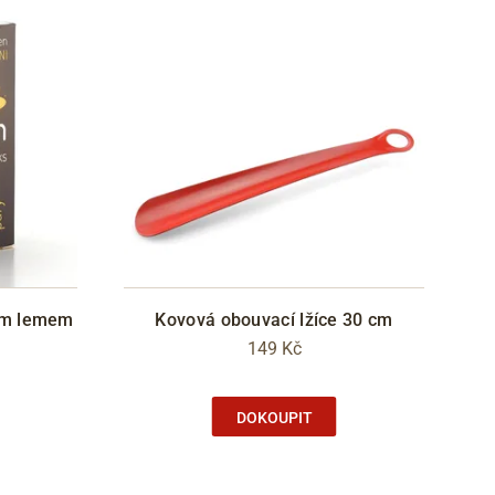
ným lemem
Kovová obouvací lžíce 30 cm
149 Kč
DOKOUPIT