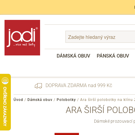
DÁMSKÁ OBUV
PÁNSKÁ OBUV
DOPRAVA ZDARMA nad 999 Kč
Úvod
/
Dámská obuv
/
Polobotky
/
Ara širší polobotky na klínu
ARA ŠIRŠÍ POLO
Zapomenuté heslo
Dámské prozouvací p
Registrace