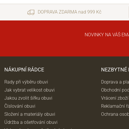
DOPRAVA ZDARMA nad 999 Kč
NOVINKY NA VÁŠ EM
NÁKUPNÍ RÁDCE
NEZBYTNÉ
Rady při výběru obuvi
Doprava a pl
Jak vybrat velikost obuvi
Obchodní po
Jakou zvolit šířku obuvi
Vrácení zboží
Číslování obuvi
Reklamační ř
Složení a materiály obuvi
Ochrana osob
Údržba a ošetřování obuvi