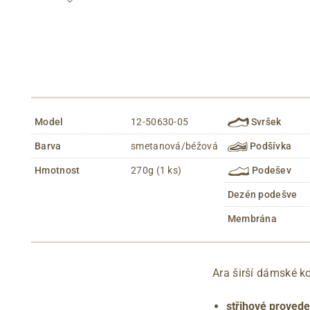
Model
12-50630-05
Svršek
Barva
smetanová/béžová
Podšívka
Hmotnost
270g (1 ks)
Podešev
Dezén podešve
Membrána
Ara širší dámské k
střihové provede