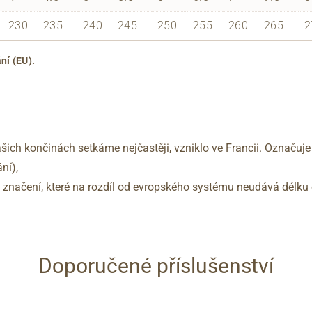
230
235
240
245
250
255
260
265
2
ní (EU).
šich končinách setkáme nejčastěji, vzniklo ve Francii. Označuje
ní),
no značení, které na rozdíl od evropského systému neudává délku 
Doporučené příslušenství