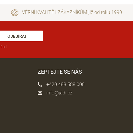
VĚRNÍ KVALITĚ I ZÁKAZNÍKŮM již od roku 1990
ODEBÍRAT
ásit.
ZEPTEJTE SE NÁS
+420 488 588 000
info@jadi.cz