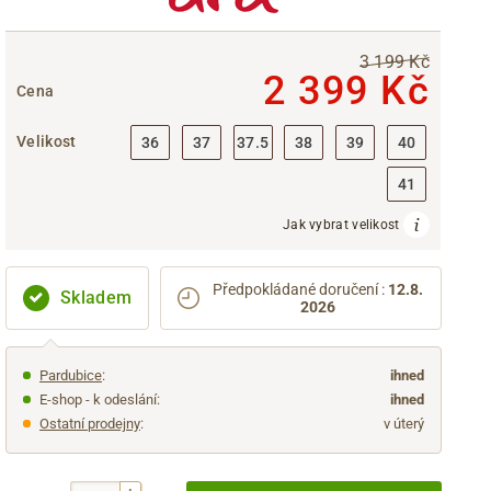
3 199 Kč
2 399 Kč
Cena
Velikost
36
37
37.5
38
39
40
41
Jak vybrat velikost
Předpokládané doručení
:
12.8.
Skladem
2026
Pardubice
:
ihned
E-shop - k odeslání:
ihned
Ostatní prodejny
:
v úterý