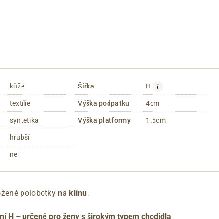
i
kůže
Šířka
H
textílie
Výška podpatku
4cm
syntetika
Výška platformy
1.5cm
hrubší
ne
ožené polobotky
na klínu.
ní H – určené pro ženy s širokým typem chodidla