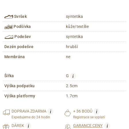
Svršek
syntetika
Podšívka
kůže/textílie
Podešev
syntetika
Dezén podešve
hrubší
Membrána
ne
i
Šířka
G
Výška podpatku
2.5cm
Výška platformy
1.7cm
i
i
DOPRAVA
ZDARMA
+ 36 BODŮ
Expedujeme do 24 hodin
Registrace se vyplatí
i
i
DÁREK
GARANCE CENY