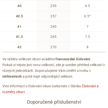
40
255
6.5
+
40.5
257
6.5
41
260
7
41.5
265
7.5
42
270
8
Ve výběru velikosti obuvi uvádíme
francouzské číslování
.
Pokud si nejste jistí svou velikostí, zde je uveden přehled velikostí v
různých jednotkách. Doporučujeme Vám změřit si nohu v
milimetrech
a poté najít odpovídající velikost.
Více informací o číslování obuvi naleznete v článku
Číslování a
rozměry obuvi
.
Doporučené příslušenství