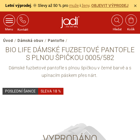
Letní výprodej
. 🌞 Slevy až 50 % pro
muže
i
ženy
.
OBJEVIT VÝPRODEJ
Menu
Hledat
Košík
Kontakt
Úvod
/
Dámská obuv
/
Pantofle
/
BIO LIFE DÁMSKÉ FUZBETOVÉ PANTOFLE
S PLNOU ŠPIČKOU 0005/582
Dámské fuzbetové pantofle s plnou špičkou v černé barvě a s
upínacím páskem přes nárt.
POSLEDNÍ ŠANCE
SLEVA 18 %
VYPRODÁNO