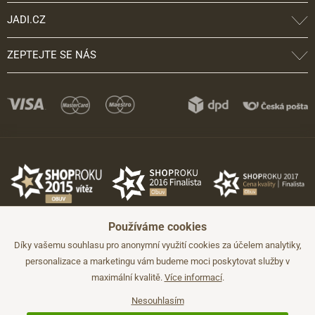
JADI.CZ
ZEPTEJTE SE NÁS
Používáme cookies
Díky vašemu souhlasu pro anonymní využití cookies za účelem analytiky,
personalizace a marketingu vám budeme moci poskytovat služby v
maximální kvalitě.
Více informací
.
©2026 JADI.cz. Užití materiálů bez souhlasu není možné.
Údaje mají pouze informativní charakter a mohou být změněny bez
předchozího upozornění.
Nesouhlasím
Technicky zajišťuje
Simplia.cz
.