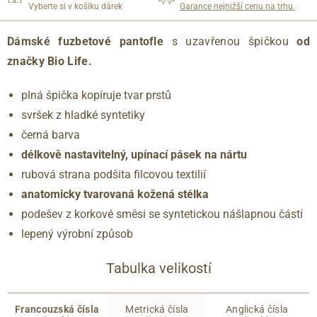
Vyberte si v košíku dárek
Garance nejnižší cenu na trhu.
Dámské fuzbetové pantofle
s uzavřenou špičkou
od
značky Bio Life.
plná špička kopíruje tvar prstů
svršek z hladké syntetiky
černá barva
délkově nastavitelný, upínací pásek na nártu
rubová strana podšita filcovou textilií
anatomicky tvarovaná kožená stélka
podešev z korkové směsi se syntetickou nášlapnou částí
lepený výrobní způsob
Tabulka velikostí
Francouzská čísla
Metrická čísla
Anglická čísla