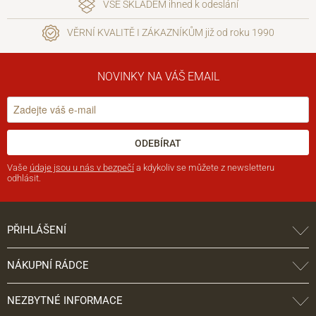
VŠE SKLADEM ihned k odeslání
VĚRNÍ KVALITĚ I ZÁKAZNÍKŮM již od roku 1990
NOVINKY NA VÁŠ EMAIL
ODEBÍRAT
Vaše
údaje jsou u nás v bezpečí
a kdykoliv se můžete z newsletteru
odhlásit.
PŘIHLÁŠENÍ
NÁKUPNÍ RÁDCE
NEZBYTNÉ INFORMACE