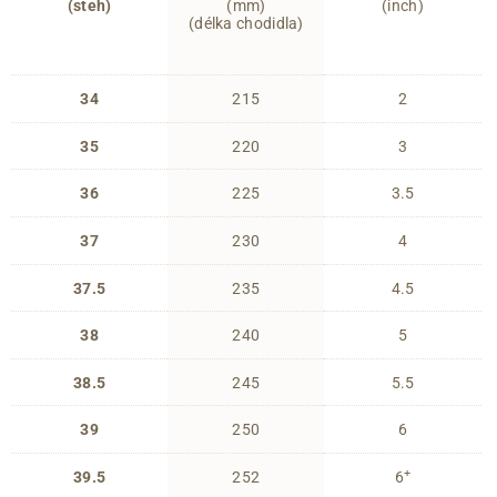
(steh)
(mm)
(inch)
(délka chodidla)
34
215
2
35
220
3
36
225
3.5
37
230
4
37.5
235
4.5
38
240
5
38.5
245
5.5
39
250
6
+
39.5
252
6