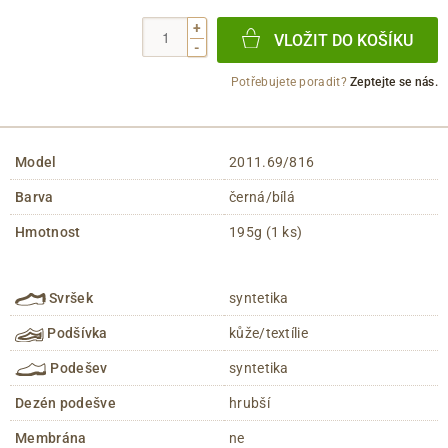
+
VLOŽIT DO KOŠÍKU
-
Potřebujete poradit?
Zeptejte se nás.
Model
2011.69/816
Barva
černá/bílá
Hmotnost
195g (1 ks)
Svršek
syntetika
Podšívka
kůže/textílie
Podešev
syntetika
Dezén podešve
hrubší
Membrána
ne