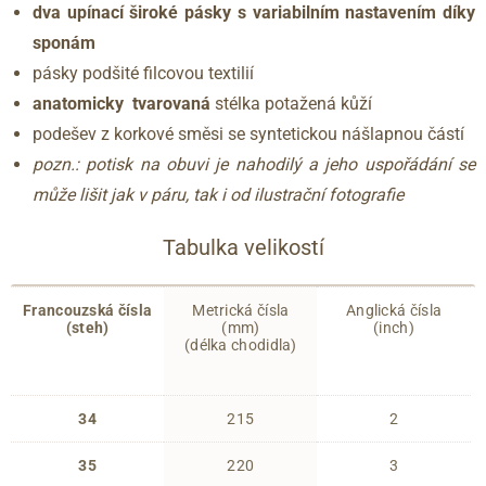
dva upínací široké pásky s variabilním nastavením díky
sponám
pásky podšité filcovou textilií
anatomicky tvarovaná
stélka potažená kůží
podešev z korkové směsi se syntetickou nášlapnou částí
pozn.: potisk na obuvi je nahodilý a jeho uspořádání se
může lišit jak v páru, tak i od ilustrační fotografie
Tabulka velikostí
Francouzská čísla
Metrická čísla
Anglická čísla
(steh)
(mm)
(inch)
(délka chodidla)
34
215
2
35
220
3