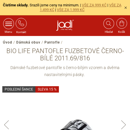
Čistíme sklady.
Srazili jsme ceny na minimum. |
VŠE ZA 999 KČ
|
VŠE ZA
1.499 KČ
|
VŠE ZA 1.999 KČ
Menu
Hledat
Košík
Kontakt
Úvod
/
Dámská obuv
/
Pantofle
/
BIO LIFE PANTOFLE FUZBETOVÉ ČERNO-
BÍLÉ 2011.69/816
Dámské fuzbetové pantofle s černo-bílým vzorem a dvěma
nastavitelnými pásky.
POSLEDNÍ ŠANCE
SLEVA 15 %