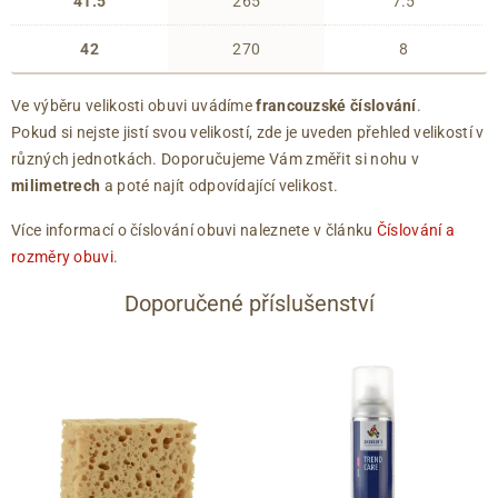
41.5
265
7.5
42
270
8
Ve výběru velikosti obuvi uvádíme
francouzské číslování
.
Pokud si nejste jistí svou velikostí, zde je uveden přehled velikostí v
různých jednotkách. Doporučujeme Vám změřit si nohu v
milimetrech
a poté najít odpovídající velikost.
Více informací o číslování obuvi naleznete v článku
Číslování a
rozměry obuvi
.
Doporučené příslušenství