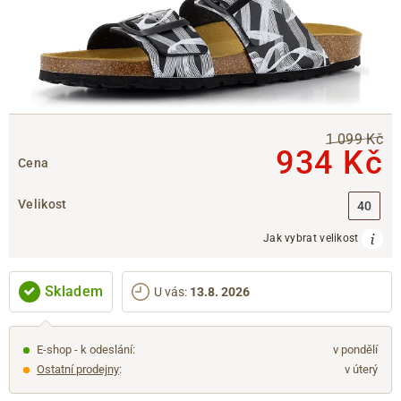
1 099 Kč
934 Kč
Cena
Velikost
40
Jak vybrat velikost
Skladem
U vás
:
13.8. 2026
E-shop - k odeslání:
v pondělí
Ostatní prodejny
:
v úterý