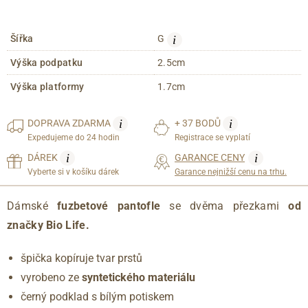
i
Šířka
G
Výška podpatku
2.5cm
Výška platformy
1.7cm
i
i
DOPRAVA
ZDARMA
+ 37 BODŮ
Expedujeme do 24 hodin
Registrace se vyplatí
i
i
DÁREK
GARANCE CENY
Vyberte si v košíku dárek
Garance nejnižší cenu na trhu.
Dámské
fuzbetové pantofle
se dvěma přezkami
od
značky Bio Life.
špička kopíruje tvar prstů
vyrobeno ze
syntetického materiálu
černý podklad s bílým potiskem