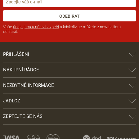
ODEBÍRAT
Vaše
údaje jsou u nás v bezpečí
a kdykoliv se můžete z newsletteru
odhlásit.
PŘIHLÁŠENÍ
NÁKUPNÍ RÁDCE
NEZBYTNÉ INFORMACE
JADI.CZ
ZEPTEJTE SE NÁS