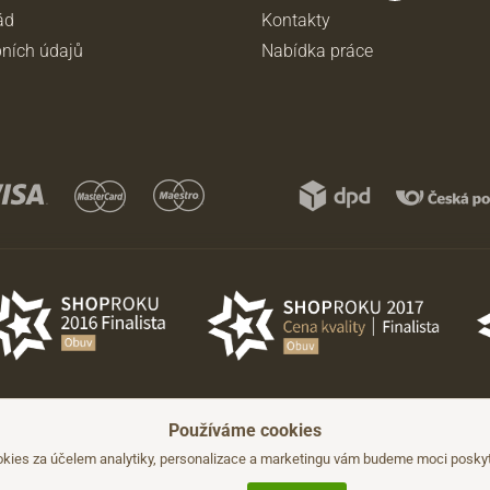
ád
Kontakty
ních údajů
Nabídka práce
Používáme cookies
hozího upozornění.
kies za účelem analytiky, personalizace a marketingu vám budeme moci poskyto