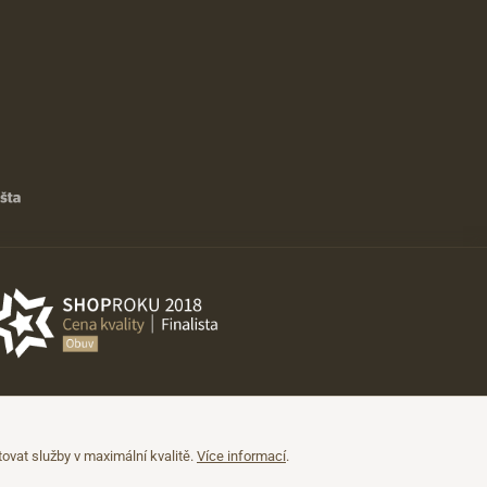
vat služby v maximální kvalitě.
Více informací
.