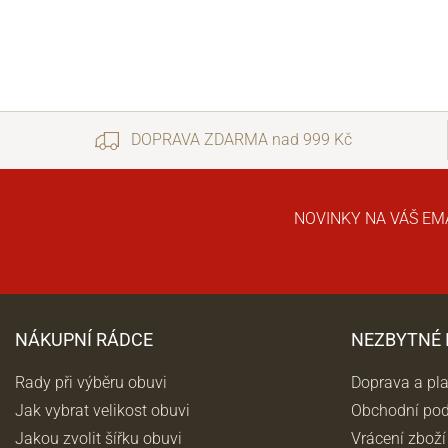
DOPRAVA ZDARMA nad 999 Kč
NOVINKY NA VÁŠ EM
NÁKUPNÍ RÁDCE
NEZBYTNÉ
Rady při výběru obuvi
Doprava a pl
Jak vybrat velikost obuvi
Obchodní po
Jakou zvolit šířku obuvi
Vrácení zboží