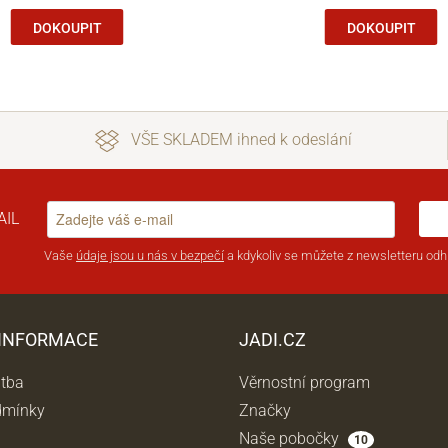
DOKOUPIT
DOKOUPIT
VŠE SKLADEM ihned k odeslání
AIL
Vaše
údaje jsou u nás v bezpečí
a kdykoliv se můžete z newsletteru odhl
 INFORMACE
JADI.CZ
atba
Věrnostní program
dmínky
Značky
Naše pobočky
10