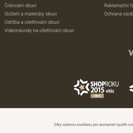
Číslování obuvi
Reklamační ř
Složení a materiály obuvi
Ochrana osob
Údržba a ošetřování obuvi
Videonávody na ošetřování obuvi
©2026 JADI.cz. Užití materiálů bez souhlasu není možné.
Údaje mají pouze informativní charakter a mohou být změněny bez předc
Díky vašemu souhlasu pro anonymní využití coo
Technicky zajišťuje
Simplia.cz
.