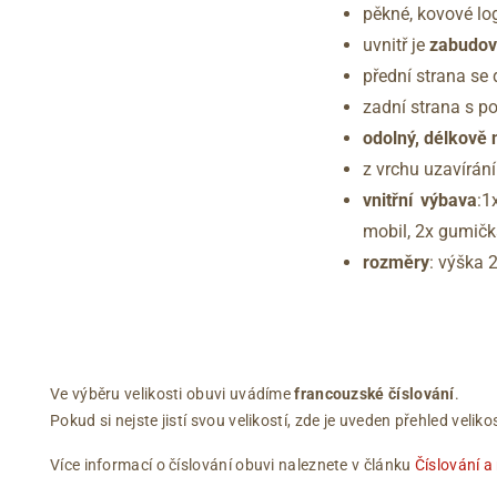
pěkné, kovové lo
uvnitř je
zabudová
přední strana s
zadní strana s p
odolný, délkově 
z vrchu uzavírání
vnitřní výbava
:1
mobil, 2x gumičk
rozměry
: výška 
Ve výběru velikosti obuvi uvádíme
francouzské číslování
.
Pokud si nejste jistí svou velikostí, zde je uveden přehled vel
Více informací o číslování obuvi naleznete v článku
Číslování a