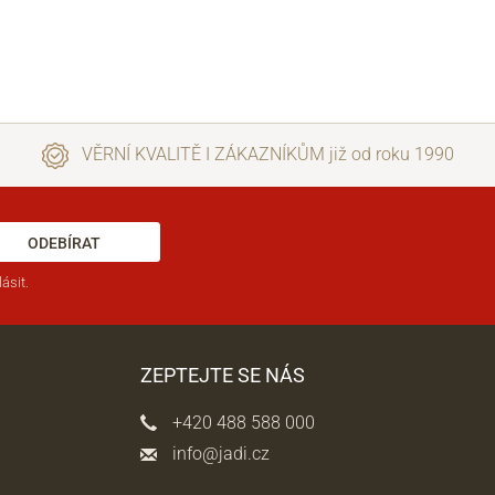
VĚRNÍ KVALITĚ I ZÁKAZNÍKŮM již od roku 1990
ODEBÍRAT
ásit.
ZEPTEJTE SE NÁS
+420 488 588 000
info@jadi.cz