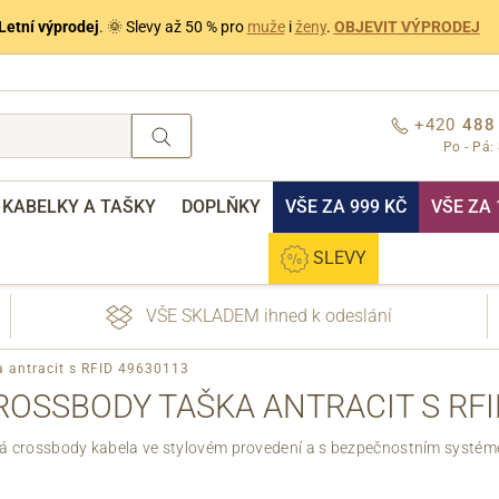
Letní výprodej
. 🌞 Slevy až 50 % pro
muže
i
ženy
.
OBJEVIT VÝPRODEJ
+420
488
Po - Pá:
KABELKY A TAŠKY
DOPLŇKY
VŠE ZA 999 KČ
VŠE ZA 
SLEVY
VŠE SKLADEM ihned k odeslání
a antracit s RFID 49630113
ROSSBODY TAŠKA ANTRACIT S RFI
ká crossbody kabela ve stylovém provedení a s bezpečnostním systém
nebo přihlášení