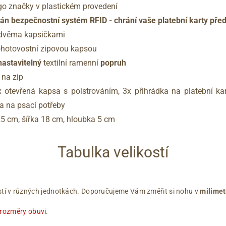
go značky v plastickém provedení
n bezpečnostní systém RFID - chrání vaše platební karty pře
e dvěma kapsičkami
ohotovostní zipovou kapsou
nastavitelný
textilní ramenní
popruh
 na zip
x otevřená kapsa s polstrováním, 3x přihrádka na platební ka
a na psací potřeby
25 cm, šířka 18 cm, hloubka 5 cm
Tabulka velikostí
ikostí v různých jednotkách. Doporučujeme Vám změřit si nohu v
milimet
 rozměry obuvi
.