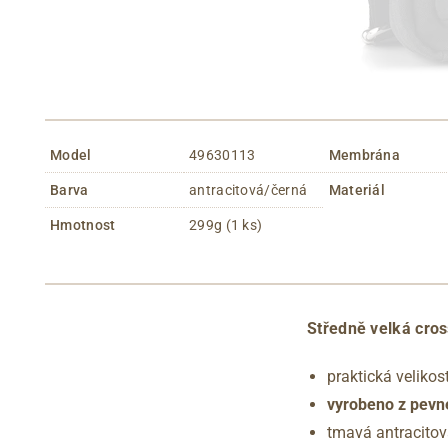
Model
49630113
Membrána
Barva
antracitová/černá
Materiál
Hmotnost
299g (1 ks)
Středně velká cro
praktická veliko
vyrobeno z pevné
tmavá antracitov