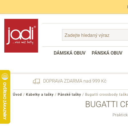
DÁMSKÁ OBUV
PÁNSKÁ OBUV
DOPRAVA ZDARMA nad 999 Kč
Úvod
/
Kabelky a tašky
/
Pánské tašky
/
Bugatti crossbody tašk
BUGATTI C
Zapomenuté heslo
Praktic
Registrace