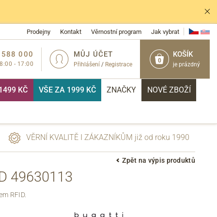
Prodejny
Kontakt
Věrnostní program
Jak vybrat
 588 000
MŮJ ÚČET
KOŠÍK
0
 8:00 - 17:00
Přihlášení
/
Registrace
je prázdný
1499 KČ
VŠE ZA 1999 KČ
ZNAČKY
NOVÉ ZBOŽÍ
VĚRNÍ KVALITĚ I ZÁKAZNÍKŮM již od roku 1990
Zpět na výpis produktů
D 49630113
PŘIHLÁSIT
em RFID.