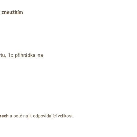
d zneužitím
rtu, 1x přihrádka na
rech
a poté najít odpovídající velikost.