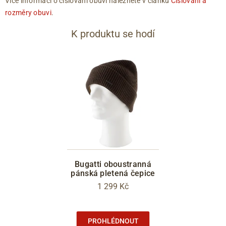
Více informací o číslování obuvi naleznete v článku
Číslování a
rozměry obuvi
.
K produktu se hodí
Bugatti oboustranná
pánská pletená čepice
1 299 Kč
PROHLÉDNOUT