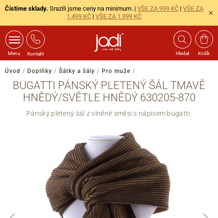
Čistíme sklady.
Srazili jsme ceny na minimum. |
VŠE ZA 999 KČ
|
VŠE ZA
1.499 KČ
|
VŠE ZA 1.999 KČ
Menu
Hledat
Košík
Kontakt
Úvod
/
Doplňky
/
Šátky a šály
/
Pro muže
/
BUGATTI PÁNSKÝ PLETENÝ ŠÁL TMAVĚ
HNĚDÝ/SVĚTLE HNĚDÝ 630205-870
Pánský pletený šál z vlněné směsi s nápisem bugatti.