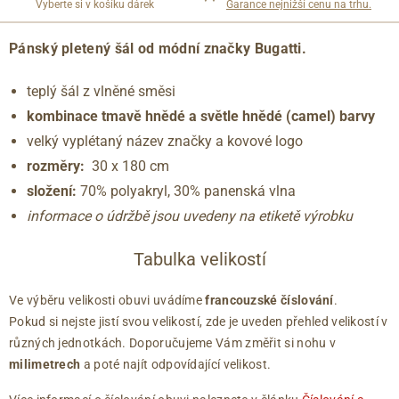
Vyberte si v košíku dárek
Garance nejnižší cenu na trhu.
Pánský pletený šál
od módní značky Bugatti.
teplý šál z vlněné směsi
kombinace tmavě hnědé a světle hnědé (camel) barvy
velký vyplétaný název značky a kovové logo
rozměry:
30 x 180 cm
složení:
70% polyakryl, 30% panenská vlna
informace o údržbě jsou uvedeny na etiketě výrobku
Tabulka velikostí
Ve výběru velikosti obuvi uvádíme
francouzské číslování
.
Pokud si nejste jistí svou velikostí, zde je uveden přehled velikostí v
různých jednotkách. Doporučujeme Vám změřit si nohu v
milimetrech
a poté najít odpovídající velikost.