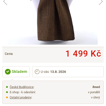
1 499 Kč
Cena
Skladem
U vás
:
13.8. 2026
České Budějovice
:
ihned
E-shop - k odeslání:
v pondělí
Ostatní prodejny
:
v úterý