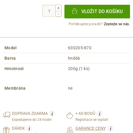
+
VLOŽIT DO KOŠÍKU
-
Potřebujete poradit?
Zeptejte se nás.
Model
630205-870
Barva
hnědá
Hmotnost
200g (1 ks)
Membrána
ne
i
i
DOPRAVA
ZDARMA
+ 60 BODŮ
Expedujeme do 24 hodin
Registrace se vyplatí
i
i
DÁREK
GARANCE CENY