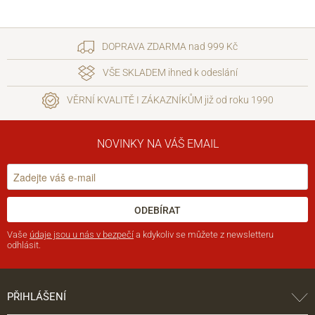
DOPRAVA ZDARMA nad 999 Kč
VŠE SKLADEM ihned k odeslání
VĚRNÍ KVALITĚ I ZÁKAZNÍKŮM již od roku 1990
NOVINKY NA VÁŠ EMAIL
ODEBÍRAT
Vaše
údaje jsou u nás v bezpečí
a kdykoliv se můžete z newsletteru
odhlásit.
PŘIHLÁŠENÍ