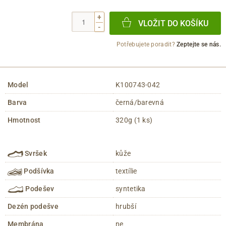
+
VLOŽIT DO KOŠÍKU
-
Potřebujete poradit?
Zeptejte se nás.
Model
K100743-042
Barva
černá/barevná
Hmotnost
320g (1 ks)
Svršek
kůže
Podšívka
textílie
Podešev
syntetika
Dezén podešve
hrubší
Membrána
ne