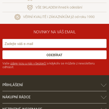
VŠE SKLADEM ihned k odeslání
VĚRNÍ KVALITĚ I ZÁKAZNÍKŮM již od roku 1990
NOVINKY NA VÁŠ EMAIL
ODEBÍRAT
Vaše
údaje jsou u nás v bezpečí
a kdykoliv se můžete z newsletteru
odhlásit.
PŘIHLÁŠENÍ
NÁKUPNÍ RÁDCE