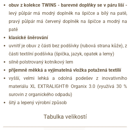
obuv z kolekce TWINS - barevné doplňky se v páru liší -
levý půlpár má modrý doplněk na špičce a bílý na patě,
pravý půlpár má červený doplněk na špičce a modrý na
patě
klasické šněrování
uvnitř je obuv z části bez podšívky (rubová strana kůže), z
části textilní podšívka (špička, jazyk, opatek a lemy)
silně polstrovaný kotníkový lem
příjemně měkká a vyjímatelná vložka potažená textilií
vyšší, velmi lehká a odolná podešev z inovativního
materiálu XL EXTRALIGHT® Organix 3.0 (využívá 30 %
surovin z organického odpadu)
šitý a lepený výrobní způsob
Tabulka velikostí