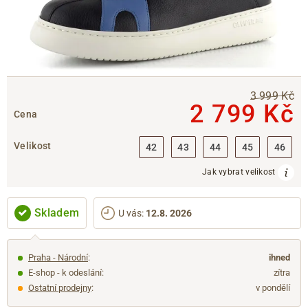
3 999 Kč
2 799 Kč
Cena
Velikost
42
43
44
45
46
Jak vybrat velikost
Skladem
U vás
:
12.8. 2026
Praha - Národní
:
ihned
E-shop - k odeslání:
zítra
Ostatní prodejny
:
v pondělí