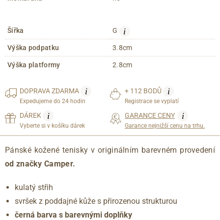
i
Šířka
G
Výška podpatku
3.8cm
Výška platformy
2.8cm
i
i
DOPRAVA
ZDARMA
+ 112 BODŮ
Expedujeme do 24 hodin
Registrace se vyplatí
i
i
DÁREK
GARANCE CENY
Vyberte si v košíku dárek
Garance nejnižší cenu na trhu.
Pánské kožené tenisky v originálním barevném provedení
od
značky Camper.
kulatý střih
svršek z poddajné kůže s přirozenou strukturou
černá barva s barevnými doplňky