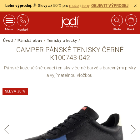
Letní výprodej
. 🌞 Slevy až 50 % pro
muže
i
ženy
.
OBJEVIT VÝPRODEJ
Menu
Hledat
Košík
Kontakt
Úvod
/
Pánská obuv
/
Tenisky a kecky
/
CAMPER PÁNSKÉ TENISKY ČERNÉ
K100743-042
Pánské kožené šněrovací tenisky v černé barvě s barevnými prvky
a vyjímatelnou vložkou.
SLEVA 30 %