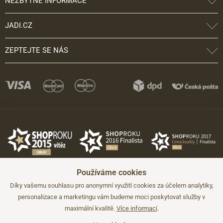
NEZBYTNÉ INFORMACE
JADI.CZ
ZEPTEJTE SE NÁS
Používáme cookies
Díky vašemu souhlasu pro anonymní využití cookies za účelem analytiky,
personalizace a marketingu vám budeme moci poskytovat služby v
maximální kvalitě.
Více informací
.
©2026 JADI.cz. Užití materiálů bez souhlasu není možné.
Údaje mají pouze informativní charakter a mohou být změněny bez