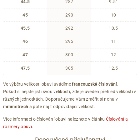
+
44.5
287
9.5
45
290
10
45.5
292
10.5
46
295
11
47
300
12
47.5
305
12.5
Ve výběru velikosti obuvi uvádíme
francouzské číslování
.
Pokud si nejste jistí svou velikostí, zde je uveden přehled velikostí v
různých jednotkách. Doporučujeme Vám změřit si nohu v
milimetrech
a poté najít odpovídající velikost.
Více informací o číslování obuvi naleznete v článku
Číslování a
rozměry obuvi
.
Doporučené příslušenství