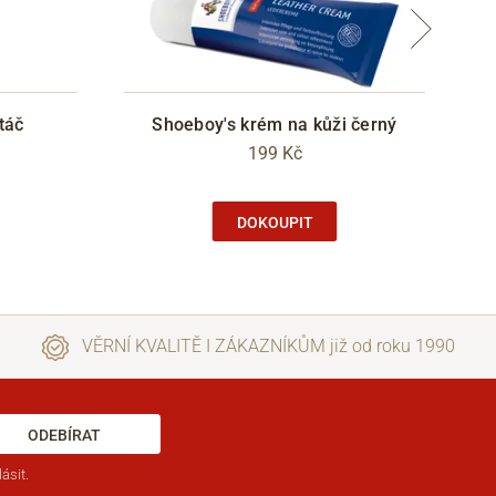
táč
Shoeboy's krém na kůži černý
199 Kč
DOKOUPIT
VĚRNÍ KVALITĚ I ZÁKAZNÍKŮM již od roku 1990
ODEBÍRAT
ásit.