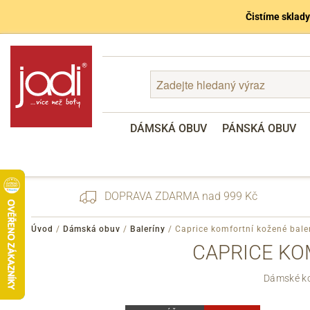
Čistíme sklady
DÁMSKÁ OBUV
PÁNSKÁ OBUV
DOPRAVA ZDARMA nad 999 Kč
Úvod
/
Dámská obuv
/
Baleríny
/
Caprice komfortní kožené bale
CAPRICE KO
Zapomenuté heslo
Dámské kom
Registrace