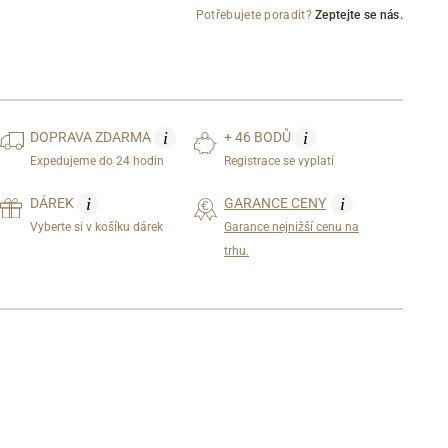
Potřebujete poradit?
Zeptejte se nás.
i
i
DOPRAVA
ZDARMA
+ 46 BODŮ
Expedujeme do 24 hodin
Registrace se vyplatí
i
i
DÁREK
GARANCE CENY
Vyberte si v košíku dárek
Garance nejnižší cenu na
trhu.