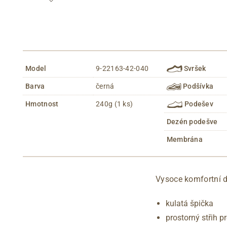
Model
9-22163-42-040
Svršek
Barva
černá
Podšívka
Hmotnost
240g (1 ks)
Podešev
Dezén podešve
Membrána
Vysoce komfortní 
kulatá špička
prostorný střih 