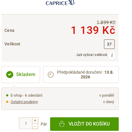
1 899 Kč
1 139 Kč
Cena
Velikost
37
Jak vybrat velikost
Předpokládané doručení
:
13.8.
Skladem
2026
E-shop - k odeslání:
v pondělí
Ostatní prodejny
:
v úterý
+
VLOŽIT DO KOŠÍKU
Pár
-