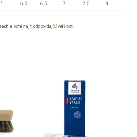
+
+
6
6.5
6.5
7
7.5
8
rech
a poté najít odpovídající velikost.