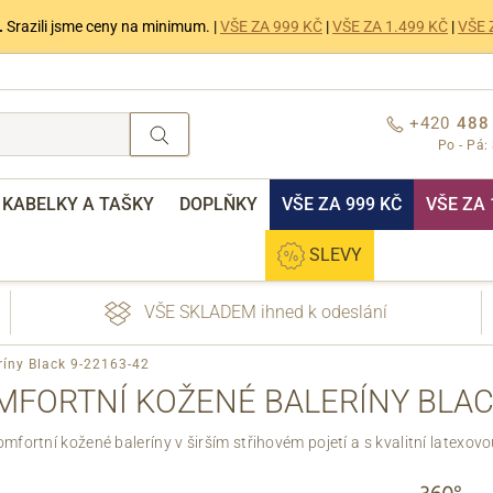
.
Srazili jsme ceny na minimum. |
VŠE ZA 999 KČ
|
VŠE ZA 1.499 KČ
|
VŠE 
+420
488
Po - Pá:
KABELKY A TAŠKY
DOPLŇKY
VŠE ZA 999 KČ
VŠE ZA 
SLEVY
VŠE SKLADEM ihned k odeslání
ríny Black 9-22163-42
MFORTNÍ KOŽENÉ BALERÍNY BLACK
fortní kožené baleríny v širším střihovém pojetí a s kvalitní latexov
nebo přihlášení