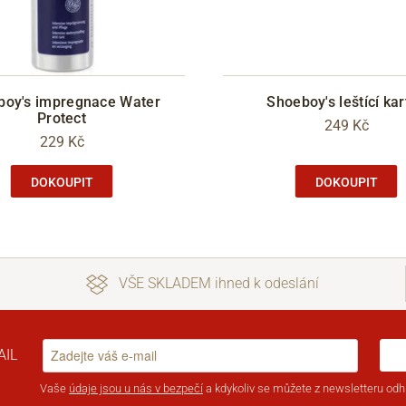
boy's impregnace Water
Shoeboy's leštící kar
Protect
249 Kč
229 Kč
DOKOUPIT
DOKOUPIT
VŠE SKLADEM ihned k odeslání
AIL
Vaše
údaje jsou u nás v bezpečí
a kdykoliv se můžete z newsletteru odhl