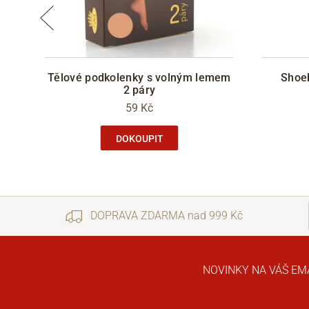
Tělové podkolenky s volným lemem
Shoe
2 páry
59 Kč
DOKOUPIT
DOPRAVA ZDARMA nad 999 Kč
NOVINKY NA VÁŠ EM