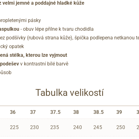
z velmi jemné a poddajné hladké kůže
propletenými pásky
paspulkou
- obuv lépe přilne k tvaru chodidla
ez podšívky (rubová strana kůže), špička podlepena netkanou tex
ický opatek
ná stélka, kterou lze vyjmout
á podešev
v kontrastní bílé barvě
působ
Tabulka velikostí
36
37
37.5
38
38.5
39
225
230
235
240
245
250