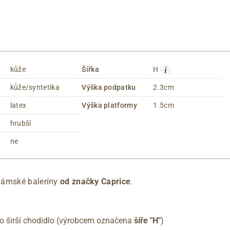
i
kůže
Šířka
H
kůže/syntetika
Výška podpatku
2.3cm
latex
Výška platformy
1.5cm
hrubší
ne
dámské baleríny
od značky Caprice
.
pro širší chodidlo (výrobcem označena
šíře "H"
)