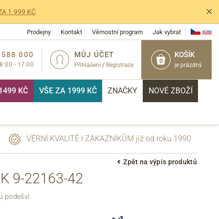
ZA 1.999 KČ
Prodejny
Kontakt
Věrnostní program
Jak vybrat
 588 000
MŮJ ÚČET
KOŠÍK
0
 8:00 - 17:00
Přihlášení
/
Registrace
je prázdný
1499 KČ
VŠE ZA 1999 KČ
ZNAČKY
NOVÉ ZBOŽÍ
VĚRNÍ KVALITĚ I ZÁKAZNÍKŮM již od roku 1990
Zpět na výpis produktů
 9-22163-42
PŘIHLÁSIT
ou podešví.