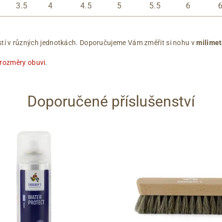
3.5
4
4.5
5
5.5
6
ikostí v různých jednotkách. Doporučujeme Vám změřit si nohu v
milimet
 rozměry obuvi
.
Doporučené příslušenství