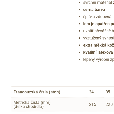
svrchní materiál
černá barva
špička zdobená 
lem je opatřen 
uvnitř převážně b
vyztužený syntet
extra měkká kože
kvalitní latexov
lepený výrobní z
Francouzská čísla (steh)
34
35
Metrická čísla (mm)
215
220
(délka chodidla)