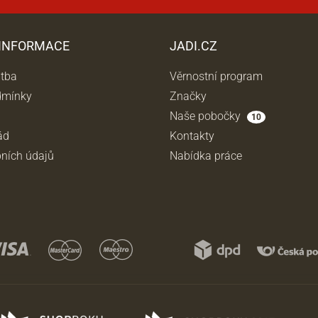
 INFORMACE
JADI.CZ
atba
Věrnostní program
dmínky
Značky
Naše pobočky
10
ád
Kontakty
ních údajů
Nabídka práce