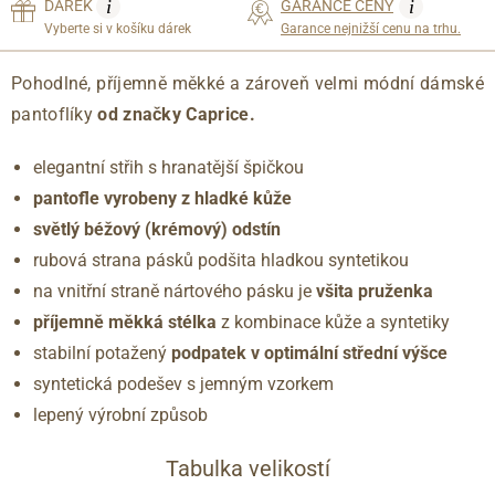
i
i
DÁREK
GARANCE CENY
Vyberte si v košíku dárek
Garance nejnižší cenu na trhu.
Pohodlné, příjemně měkké a zároveň velmi módní dámské
pantoflíky
od značky Caprice.
elegantní střih s hranatější špičkou
pantofle vyrobeny z hladké kůže
světlý béžový (krémový) odstín
rubová strana pásků podšita hladkou syntetikou
na vnitřní straně nártového pásku je
všita pruženka
příjemně měkká stélka
z kombinace kůže a syntetiky
stabilní potažený
podpatek v optimální střední výšce
syntetická podešev s jemným vzorkem
lepený výrobní způsob
Tabulka velikostí