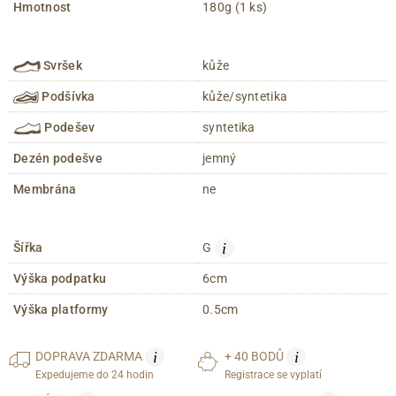
Hmotnost
180g (1 ks)
Svršek
kůže
Podšívka
kůže/syntetika
Podešev
syntetika
Dezén podešve
jemný
Membrána
ne
i
Šířka
G
Výška podpatku
6cm
Výška platformy
0.5cm
i
i
DOPRAVA
ZDARMA
+ 40 BODŮ
Expedujeme do 24 hodin
Registrace se vyplatí