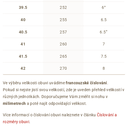
+
39.5
252
6
40
255
6.5
+
40.5
257
6.5
41
260
7
41.5
265
7.5
42
270
8
Ve výběru velikosti obuvi uvádíme
francouzské číslování
.
Pokud si nejste jistí svou velikostí, zde je uveden přehled velikostí v
různých jednotkách. Doporučujeme Vám změřit si nohu v
milimetrech
a poté najít odpovídající velikost.
Více informací o číslování obuvi naleznete v článku
Číslování a
rozměry obuvi
.