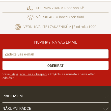
DOPRAVA ZDARMA nad 999 Kč
VŠE SKLADEM ihned k odeslání
VĚRNÍ KVALITĚ I ZÁKAZNÍKŮM již od roku 1990
NOVINKY NA VÁŠ EMAIL
ODEBÍRAT
Vaše
údaje jsou u nás v bezpečí
a kdykoliv se můžete z newsletteru
odhlásit.
PŘIHLÁŠENÍ
NÁKUPNÍ RÁDCE