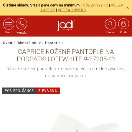
Čistíme sklady.
Srazili jsme ceny na minimum. |
VŠE ZA 999 KČ
|
VŠE ZA
1.499 KČ
|
VŠE ZA 1.999 KČ
Menu
Hledat
Košík
Kontakt
Úvod
/
Dámská obuv
/
Pantofle
/
CAPRICE KOŽENÉ PANTOFLE NA
PODPATKU OFFWHITE 9-27205-42
Dámské kožené pantofle v krémové barvě na středně vysokém,
elegantním podpatku.
POSLEDNÍ ŠANCE
SLEVA 33 %