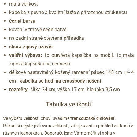
malá velikost
kabelka z pevné a kvalitní kůže s přirozenou strukturou
černá barva
kování v tmavě šedé barvě
na zadní straně otevřená přihrádka
shora zipový uzávěr
vnitřní výbava:
1x otevřená kapsička na mobil, 1x malá
zipová kapsička na cennosti
délkově nastavitelný kožený ramenní pásek 145 cm +/- 4
cm -
kabelka se hodí na crossbody nošení
rozměry:
šířka 24 cm, výška 17 cm, hloubka 8,5 cm
Tabulka velikostí
Ve výběru velikosti obuvi uvádíme
francouzské číslování
.
Pokud si nejste jistí svou velikostí, zde je uveden přehled velikostí v
různých jednotkách. Doporučujeme Vám změřit si nohu v