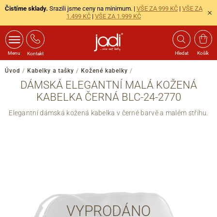
Čistíme sklady.
Srazili jsme ceny na minimum. |
VŠE ZA 999 KČ
|
VŠE ZA
1.499 KČ
|
VŠE ZA 1.999 KČ
Menu
Hledat
Košík
Kontakt
Úvod
/
Kabelky a tašky
/
Kožené kabelky
/
DÁMSKÁ ELEGANTNÍ MALÁ KOŽENÁ
KABELKA ČERNÁ BLC-24-2770
Elegantní dámská kožená kabelka v černé barvě a malém střihu.
VYPRODÁNO