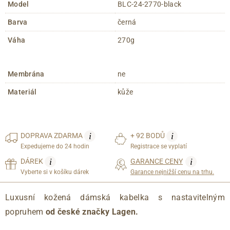
Model
BLC-24-2770-black
Barva
černá
Váha
270g
Membrána
ne
Materiál
kůže
i
i
DOPRAVA
ZDARMA
+ 92 BODŮ
Expedujeme do 24 hodin
Registrace se vyplatí
i
i
DÁREK
GARANCE CENY
Vyberte si v košíku dárek
Garance nejnižší cenu na trhu.
Luxusní kožená dámská kabelka s nastavitelným
popruhem
od české značky Lagen.