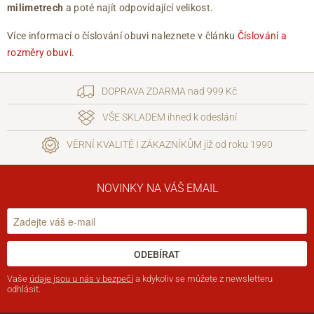
milimetrech
a poté najít odpovídající velikost.
Více informací o číslování obuvi naleznete v článku
Číslování a
rozměry obuvi
.
DOPRAVA ZDARMA nad 999 Kč
VŠE SKLADEM ihned k odeslání
VĚRNÍ KVALITĚ I ZÁKAZNÍKŮM již od roku 1990
NOVINKY NA VÁŠ EMAIL
ODEBÍRAT
Vaše
údaje jsou u nás v bezpečí
a kdykoliv se můžete z newsletteru
odhlásit.