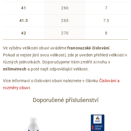
41
260
7
41.5
265
7.5
42
270
8
Ve výběru velikosti obuvi uvádíme
francouzské číslování
.
Pokud si nejste jistí svou velikostí, zde je uveden přehled velikostí v
různých jednotkách. Doporučujeme Vám změřit si nohu v
milimetrech
a poté najít odpovídající velikost.
Více informací o číslování obuvi naleznete v článku
Číslování a
rozměry obuvi
.
Doporučené příslušenství