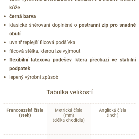
kůže
černá barva
klasické šněrování doplněné o
postranní zip pro snadné
obutí
uvnitř teplejší filcová podšívka
filcová stélka, kterou lze vyjmout
flexibilní latexová podešev, která přechází ve stabilní
podpatek
lepený výrobní způsob
Tabulka velikostí
Francouzská čísla
Metrická čísla
Anglická čísla
(steh)
(mm)
(inch)
(délka chodidla)