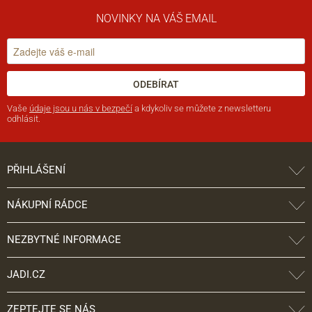
NOVINKY NA VÁŠ EMAIL
ODEBÍRAT
Vaše
údaje jsou u nás v bezpečí
a kdykoliv se můžete z newsletteru
odhlásit.
PŘIHLÁŠENÍ
NÁKUPNÍ RÁDCE
NEZBYTNÉ INFORMACE
JADI.CZ
ZEPTEJTE SE NÁS