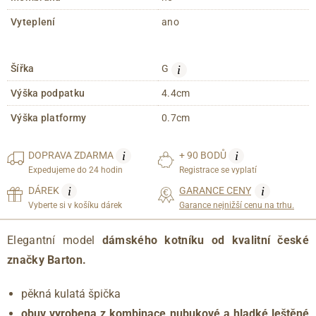
Vyteplení
ano
i
Šířka
G
Výška podpatku
4.4cm
Výška platformy
0.7cm
i
i
DOPRAVA
ZDARMA
+ 90 BODŮ
Expedujeme do 24 hodin
Registrace se vyplatí
i
i
DÁREK
GARANCE CENY
Vyberte si v košíku dárek
Garance nejnižší cenu na trhu.
Elegantní model
dámského kotníku od kvalitní české
značky Barton.
pěkná kulatá špička
obuv vyrobena z kombinace nubukové a hladké leštěné