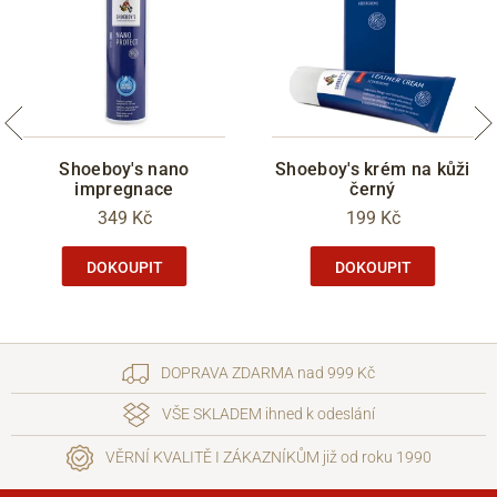
Shoeboy's nano
Shoeboy's krém na kůži
impregnace
černý
349 Kč
199 Kč
DOKOUPIT
DOKOUPIT
DOPRAVA ZDARMA nad 999 Kč
VŠE SKLADEM ihned k odeslání
VĚRNÍ KVALITĚ I ZÁKAZNÍKŮM již od roku 1990