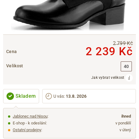
2 799 Kč
2 239 Kč
Cena
Velikost
40
Jak vybrat velikost
Skladem
U vás
:
13.8. 2026
Jablonec nad Nisou
:
ihned
E-shop - k odeslání:
v pondělí
Ostatní prodejny
:
v úterý