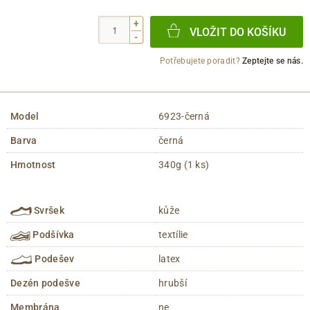
+
VLOŽIT DO KOŠÍKU
-
Potřebujete poradit?
Zeptejte se nás.
Model
6923-černá
Barva
černá
Hmotnost
340g (1 ks)
Svršek
kůže
Podšívka
textílie
Podešev
latex
Dezén podešve
hrubší
Membrána
ne