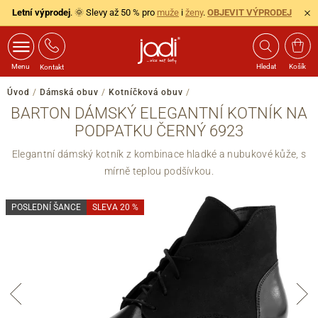
Letní výprodej
. 🌞 Slevy až 50 % pro
muže
i
ženy
.
OBJEVIT VÝPRODEJ
Menu
Hledat
Košík
Kontakt
Úvod
/
Dámská obuv
/
Kotníčková obuv
/
BARTON DÁMSKÝ ELEGANTNÍ KOTNÍK NA
PODPATKU ČERNÝ 6923
Elegantní dámský kotník z kombinace hladké a nubukové kůže, s
mírně teplou podšívkou.
POSLEDNÍ ŠANCE
SLEVA 20 %