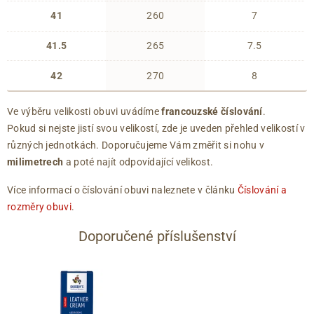
41
260
7
41.5
265
7.5
42
270
8
Ve výběru velikosti obuvi uvádíme
francouzské číslování
.
Pokud si nejste jistí svou velikostí, zde je uveden přehled velikostí v
různých jednotkách. Doporučujeme Vám změřit si nohu v
milimetrech
a poté najít odpovídající velikost.
Více informací o číslování obuvi naleznete v článku
Číslování a
rozměry obuvi
.
Doporučené příslušenství