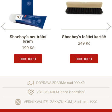
Shoeboy's neutrální
Shoeboy's leštící kartáč
krém
249 Kč
199 Kč
DOKOUPIT
DOKOUPIT
DOPRAVA ZDARMA nad 999 Kč
VŠE SKLADEM ihned k odeslání
VĚRNÍ KVALITĚ I ZÁKAZNÍKŮM již od roku 1990