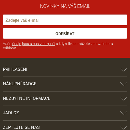
NOVINKY NA VÁŠ EMAIL
ODEBÍRAT
Vaše
údaje jsou u nás v bezpečí
a kdykoliv se můžete z newsletteru
odhlásit.
PŘIHLÁŠENÍ
NÁKUPNÍ RÁDCE
NEZBYTNÉ INFORMACE
JADI.CZ
ZEPTEJTE SE NÁS