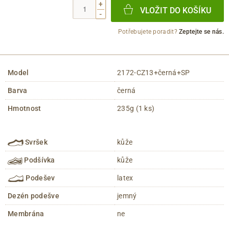
+
VLOŽIT DO KOŠÍKU
-
Potřebujete poradit?
Zeptejte se nás.
Model
2172-CZ13+černá+SP
Barva
černá
Hmotnost
235g (1 ks)
Svršek
kůže
Podšívka
kůže
Podešev
latex
Dezén podešve
jemný
Membrána
ne