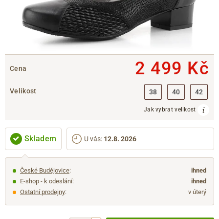
2 499 Kč
Cena
Velikost
38
40
42
Jak vybrat velikost
Skladem
U vás
:
12.8. 2026
České Budějovice
:
ihned
E-shop - k odeslání:
ihned
Ostatní prodejny
:
v úterý