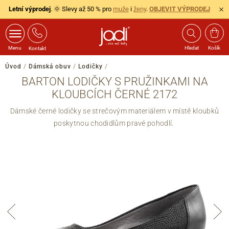
Letní výprodej
. 🌞 Slevy až 50 % pro
muže
i
ženy
.
OBJEVIT VÝPRODEJ
Menu
Hledat
Košík
Kontakt
Úvod
/
Dámská obuv
/
Lodičky
/
BARTON LODIČKY S PRUŽINKAMI NA
KLOUBCÍCH ČERNÉ 2172
Dámské černé lodičky se strečovým materiálem v místě kloubků
poskytnou chodidlům pravé pohodlí.