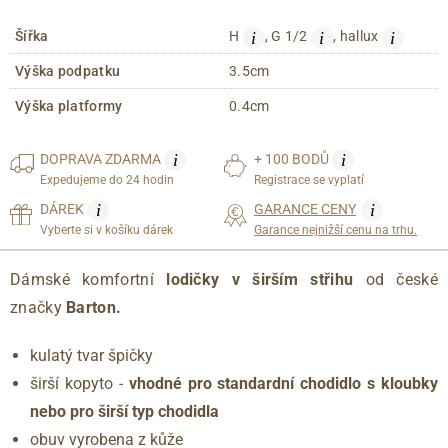
i
i
i
Šířka
H
, G 1/2
, hallux
Výška podpatku
3.5cm
Výška platformy
0.4cm
i
i
DOPRAVA
ZDARMA
+ 100 BODŮ
Expedujeme do 24 hodin
Registrace se vyplatí
i
i
DÁREK
GARANCE CENY
Vyberte si v košíku dárek
Garance nejnižší cenu na trhu.
Dámské komfortní
lodičky v širším střihu
od české
značky
Barton.
kulatý tvar špičky
širší kopyto -
vhodné pro standardní chodidlo s kloubky
nebo pro širší typ chodidla
obuv vyrobena z kůže