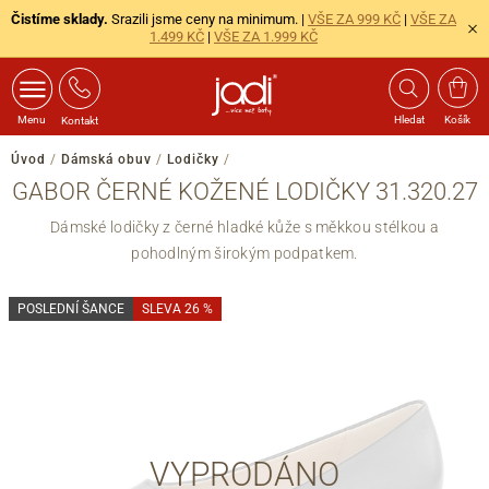
Čistíme sklady.
Srazili jsme ceny na minimum. |
VŠE ZA 999 KČ
|
VŠE ZA
1.499 KČ
|
VŠE ZA 1.999 KČ
Menu
Hledat
Košík
Kontakt
Úvod
/
Dámská obuv
/
Lodičky
/
GABOR ČERNÉ KOŽENÉ LODIČKY 31.320.27
Dámské lodičky z černé hladké kůže s měkkou stélkou a
pohodlným širokým podpatkem.
POSLEDNÍ ŠANCE
SLEVA 26 %
VYPRODÁNO