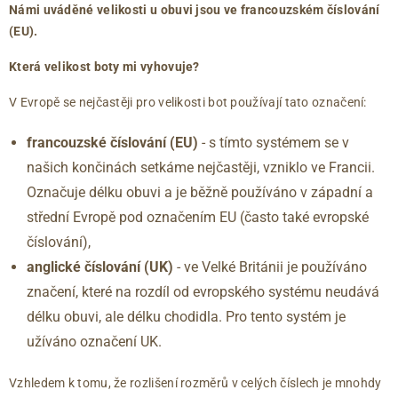
40
6.5
267
Námi uváděné velikosti u obuvi jsou ve francouzském číslování
40.5
7
271
(EU).
41
7.5
275
Která velikost boty mi vyhovuje?
42
8
279
42.5
8.5
283
V Evropě se nejčastěji pro velikosti bot používají tato označení:
43
9
288
francouzské číslování (EU)
- s tímto systémem se v
44
9.5
292
našich končinách setkáme nejčastěji, vzniklo ve Francii.
44.5
10
296
45
10.5
300
Označuje délku obuvi a je běžně používáno v západní a
46
11
304
střední Evropě pod označením EU (často také evropské
46.5
11.5
309
číslování),
47
12
313
anglické číslování
(UK)
- ve Velké Británii je používáno
značení, které na rozdíl od evropského systému neudává
délku obuvi, ale délku chodidla. Pro tento systém je
užíváno označení UK.
Vzhledem k tomu, že rozlišení rozměrů v celých číslech je mnohdy