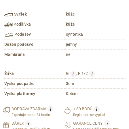
Svršek
kůže
Podšívka
kůže
Podešev
syntetika
Dezén podešve
jemný
Membrána
ne
i
i
Šířka
G
, F 1/2
Výška podpatku
3cm
Výška platformy
0.4cm
i
i
DOPRAVA
ZDARMA
+ 80 BODŮ
Expedujeme do 24 hodin
Registrace se vyplatí
i
i
DÁREK
GARANCE CENY