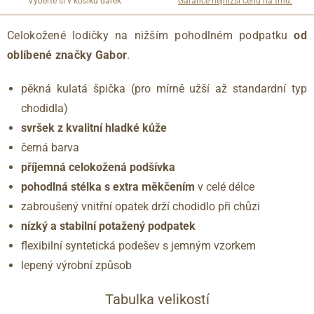
Vyberte si v košíku dárek
Garance nejnižší cenu na trhu.
Celokožené lodičky na nižším pohodlném podpatku
od
oblíbené značky Gabor
.
pěkná kulatá špička (pro mírně užší až standardní typ
chodidla)
svršek z kvalitní hladké kůže
černá barva
příjemná celokožená podšívka
pohodlná stélka s extra měkčením
v celé délce
zabroušený vnitřní opatek drží chodidlo při chůzi
nízký a stabilní potažený podpatek
flexibilní syntetická podešev s jemným vzorkem
lepený výrobní způsob
Tabulka velikostí