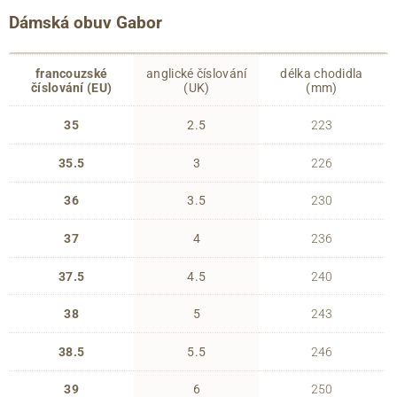
Dámská obuv Gabor
francouzské
anglické číslování
délka chodidla
číslování (EU)
(UK)
(mm)
35
2.5
223
35.5
3
226
36
3.5
230
37
4
236
37.5
4.5
240
38
5
243
38.5
5.5
246
39
6
250