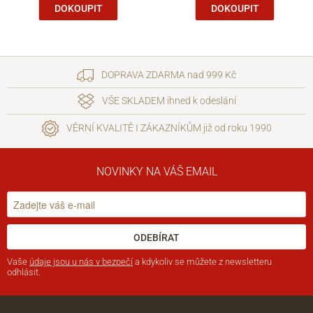
DOKOUPIT
DOKOUPIT
DOPRAVA ZDARMA nad 999 Kč
VŠE SKLADEM ihned k odeslání
VĚRNÍ KVALITĚ I ZÁKAZNÍKŮM již od roku 1990
NOVINKY NA VÁŠ EMAIL
ODEBÍRAT
Vaše
údaje jsou u nás v bezpečí
a kdykoliv se můžete z newsletteru
odhlásit.