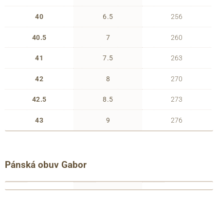
40
6.5
256
40.5
7
260
41
7.5
263
42
8
270
42.5
8.5
273
43
9
276
Pánská obuv Gabor
francouzské
anglické
délka
číslování
číslování
chodidla
39
6
263
(EU)
(UK)
(mm)