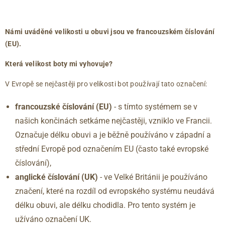
číslování
číslování
chodidla
39
6
263
(EU)
(UK)
(mm)
40
6.5
267
Námi uváděné velikosti u obuvi jsou ve francouzském číslování
40.5
7
271
(EU).
41
7.5
275
Která velikost boty mi vyhovuje?
42
8
279
42.5
8.5
283
V Evropě se nejčastěji pro velikosti bot používají tato označení:
43
9
288
francouzské číslování (EU)
- s tímto systémem se v
44
9.5
292
našich končinách setkáme nejčastěji, vzniklo ve Francii.
44.5
10
296
45
10.5
300
Označuje délku obuvi a je běžně používáno v západní a
46
11
304
střední Evropě pod označením EU (často také evropské
46.5
11.5
309
číslování),
47
12
313
anglické číslování
(UK)
- ve Velké Británii je používáno
značení, které na rozdíl od evropského systému neudává
délku obuvi, ale délku chodidla. Pro tento systém je
užíváno označení UK.