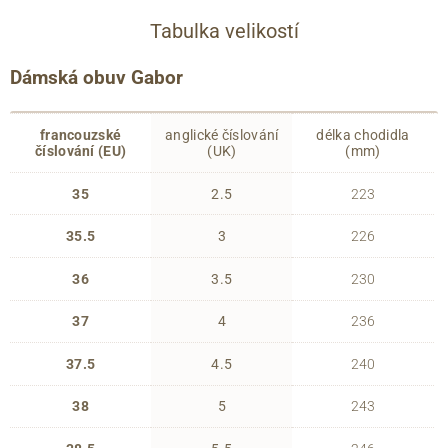
Tabulka velikostí
Dámská obuv Gabor
francouzské
anglické číslování
délka chodidla
číslování (EU)
(UK)
(mm)
35
2.5
223
35.5
3
226
36
3.5
230
37
4
236
37.5
4.5
240
38
5
243