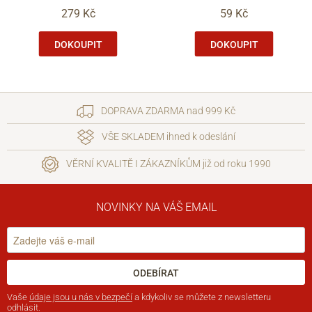
279 Kč
59 Kč
DOKOUPIT
DOKOUPIT
DOPRAVA ZDARMA nad 999 Kč
VŠE SKLADEM ihned k odeslání
VĚRNÍ KVALITĚ I ZÁKAZNÍKŮM již od roku 1990
NOVINKY NA VÁŠ EMAIL
ODEBÍRAT
Vaše
údaje jsou u nás v bezpečí
a kdykoliv se můžete z newsletteru
odhlásit.