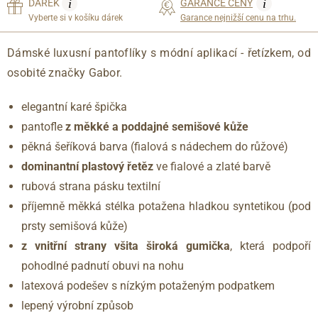
i
i
DÁREK
GARANCE CENY
Vyberte si v košíku dárek
Garance nejnižší cenu na trhu.
Dámské luxusní pantoflíky s módní aplikací - řetízkem, od
osobité značky Gabor.
elegantní karé špička
pantofle
z měkké a poddajné semišové kůže
pěkná šeříková barva (fialová s nádechem do růžové)
dominantní plastový řetěz
ve fialové a zlaté barvě
rubová strana pásku textilní
příjemně měkká stélka potažena hladkou syntetikou (pod
prsty semišová kůže)
z vnitřní strany všita široká gumička
, která podpoří
pohodlné padnutí obuvi na nohu
latexová podešev s nízkým potaženým podpatkem
lepený výrobní způsob