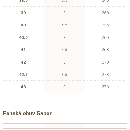
38.5
5.5
246
39
6
250
40
6.5
256
40.5
7
260
41
7.5
263
42
8
270
42.5
8.5
273
43
9
276
Pánská obuv Gabor
francouzské
anglické
délka