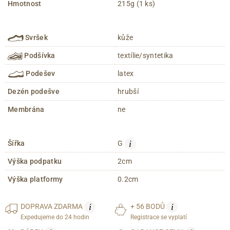
Hmotnost
215g (1 ks)
Svršek
kůže
Podšívka
textílie/syntetika
Podešev
latex
Dezén podešve
hrubší
Membrána
ne
i
Šířka
G
Výška podpatku
2cm
Výška platformy
0.2cm
i
i
DOPRAVA
ZDARMA
+ 56 BODŮ
Expedujeme do 24 hodin
Registrace se vyplatí