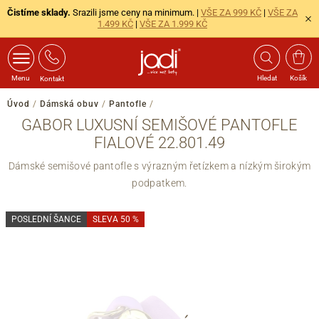
Čistíme sklady.
Srazili jsme ceny na minimum. |
VŠE ZA 999 KČ
|
VŠE ZA
1.499 KČ
|
VŠE ZA 1.999 KČ
Menu
Hledat
Košík
Kontakt
Úvod
/
Dámská obuv
/
Pantofle
/
GABOR LUXUSNÍ SEMIŠOVÉ PANTOFLE
FIALOVÉ 22.801.49
Dámské semišové pantofle s výrazným řetízkem a nízkým širokým
podpatkem.
POSLEDNÍ ŠANCE
SLEVA 50 %