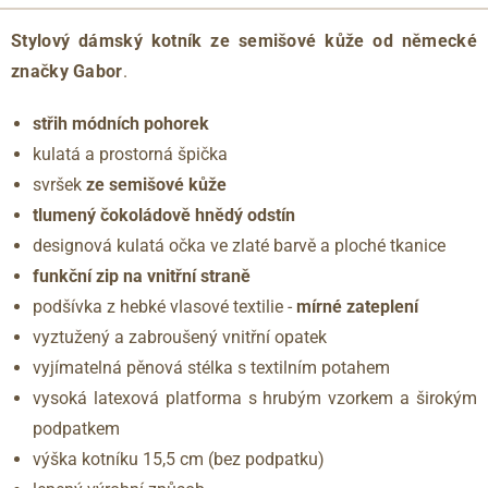
Stylový dámský kotník ze semišové kůže
od německé
značky Gabor
.
střih módních pohorek
kulatá a prostorná špička
svršek
ze semišové kůže
tlumený čokoládově hnědý odstín
designová kulatá očka ve zlaté barvě a ploché tkanice
funkční zip na vnitřní straně
podšívka z hebké vlasové textilie -
mírné zateplení
vyztužený a zabroušený vnitřní opatek
vyjímatelná pěnová stélka s textilním potahem
vysoká latexová platforma s hrubým vzorkem a širokým
podpatkem
výška kotníku 15,5 cm (bez podpatku)