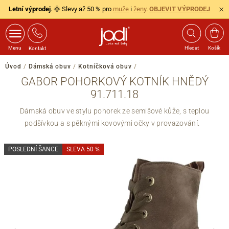
Letní výprodej
. 🌞 Slevy až 50 % pro
muže
i
ženy
.
OBJEVIT VÝPRODEJ
Menu
Hledat
Košík
Kontakt
Úvod
/
Dámská obuv
/
Kotníčková obuv
/
GABOR POHORKOVÝ KOTNÍK HNĚDÝ
91.711.18
Dámská obuv ve stylu pohorek ze semišové kůže, s teplou
podšívkou a s pěknými kovovými očky v provazování.
POSLEDNÍ ŠANCE
SLEVA 50 %