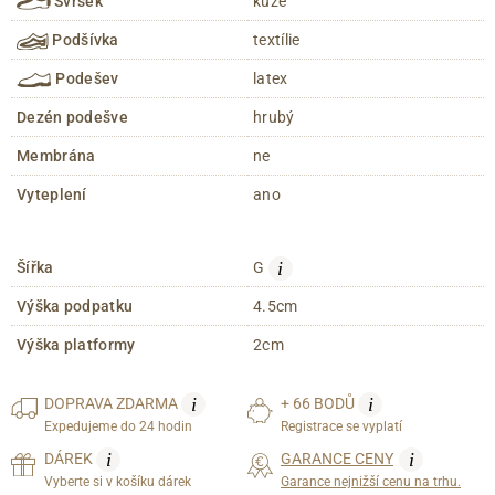
Svršek
kůže
Podšívka
textílie
Podešev
latex
Dezén podešve
hrubý
Membrána
ne
Vyteplení
ano
i
Šířka
G
Výška podpatku
4.5cm
Výška platformy
2cm
i
i
DOPRAVA
ZDARMA
+ 66 BODŮ
Expedujeme do 24 hodin
Registrace se vyplatí
i
i
DÁREK
GARANCE CENY
Vyberte si v košíku dárek
Garance nejnižší cenu na trhu.