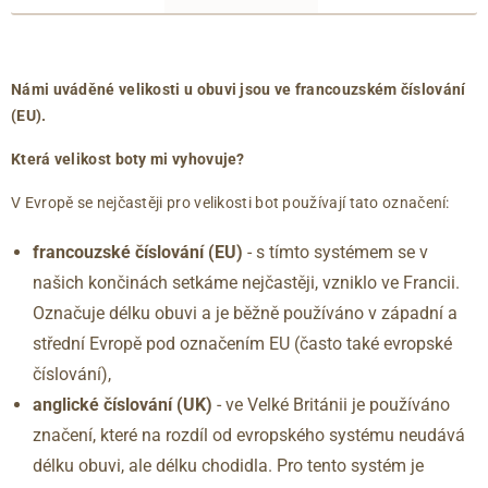
francouzské
anglické
délka
číslování
číslování
chodidla
39
6
263
(EU)
(UK)
(mm)
40
6.5
267
Námi uváděné velikosti u obuvi jsou ve francouzském číslování
40.5
7
271
(EU).
41
7.5
275
Která velikost boty mi vyhovuje?
42
8
279
42.5
8.5
283
V Evropě se nejčastěji pro velikosti bot používají tato označení:
43
9
288
francouzské číslování (EU)
- s tímto systémem se v
44
9.5
292
našich končinách setkáme nejčastěji, vzniklo ve Francii.
44.5
10
296
45
10.5
300
Označuje délku obuvi a je běžně používáno v západní a
46
11
304
střední Evropě pod označením EU (často také evropské
46.5
11.5
309
číslování),
47
12
313
anglické číslování
(UK)
- ve Velké Británii je používáno
značení, které na rozdíl od evropského systému neudává
délku obuvi, ale délku chodidla. Pro tento systém je