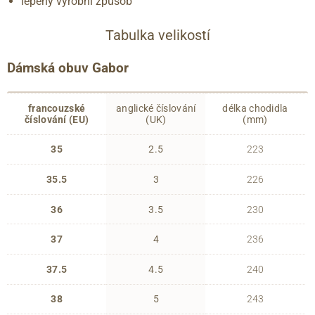
lepený výrobní způsob
Tabulka velikostí
Dámská obuv Gabor
francouzské
anglické číslování
délka chodidla
číslování (EU)
(UK)
(mm)
35
2.5
223
35.5
3
226
36
3.5
230
37
4
236
37.5
4.5
240
38
5
243