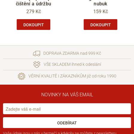
čištění a údržbu
nubuk
279 Kč
159 Kč
DOKOUPIT
DOKOUPIT
DOPRAVA ZDARMA nad 999 Kč
VŠE SKLADEM ihned k odeslání
VĚRNÍ KVALITĚ I ZÁKAZNÍKŮM již od roku 1990
NOVINKY NA VÁŠ EMAIL
ODEBÍRAT
Vaše
údaje jsou u nás v bezpečí
a kdykoliv se můžete z newsletteru