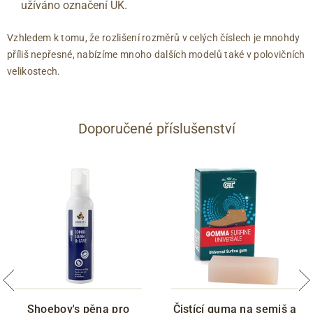
užíváno označení UK.
Vzhledem k tomu, že rozlišení rozměrů v celých číslech je mnohdy
příliš nepřesné, nabízíme mnoho dalších modelů také v polovičních
velikostech.
Doporučené příslušenství
Shoeboy's pěna pro
Čistící guma na semiš a