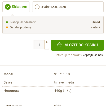
Skladem
U vás
:
12.8. 2026
E-shop - k odeslání:
ihned
Ostatní prodejny
:
v úterý
+
VLOŽIT DO KOŠÍKU
-
Potřebujete poradit?
Zeptejte se nás.
Model
91.711.18
Barva
tmavě hnědá
Hmotnost
440g (1 ks)