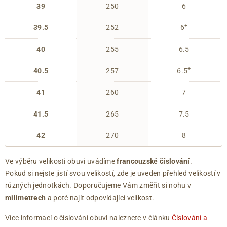
39
250
6
+
39.5
252
6
40
255
6.5
+
40.5
257
6.5
41
260
7
41.5
265
7.5
42
270
8
Ve výběru velikosti obuvi uvádíme
francouzské číslování
.
Pokud si nejste jistí svou velikostí, zde je uveden přehled velikostí v
různých jednotkách. Doporučujeme Vám změřit si nohu v
milimetrech
a poté najít odpovídající velikost.
Více informací o číslování obuvi naleznete v článku
Číslování a