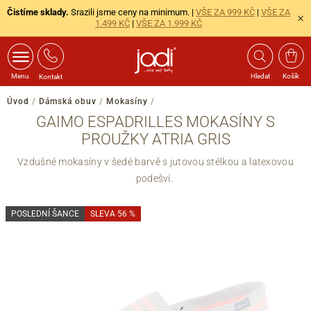
Čistíme sklady.
Srazili jsme ceny na minimum. |
VŠE ZA 999 KČ
|
VŠE ZA
1.499 KČ
|
VŠE ZA 1.999 KČ
Menu
Hledat
Košík
Kontakt
Úvod
/
Dámská obuv
/
Mokasíny
/
GAIMO ESPADRILLES MOKASÍNY S
PROUŽKY ATRIA GRIS
Vzdušné mokasíny v šedé barvě s jutovou stélkou a latexovou
podešví.
POSLEDNÍ ŠANCE
SLEVA 56 %