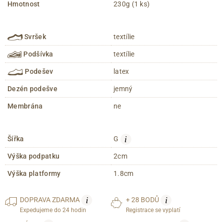
Hmotnost
230g (1 ks)
Svršek
textílie
Podšívka
textílie
Podešev
latex
Dezén podešve
jemný
Membrána
ne
i
Šířka
G
Výška podpatku
2cm
Výška platformy
1.8cm
i
i
DOPRAVA
ZDARMA
+ 28 BODŮ
Expedujeme do 24 hodin
Registrace se vyplatí