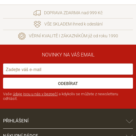
DOPRAVA ZDARMA nad 999 Kč
VŠE SKLADEM ihned k odeslání
VĚRNÍ KVALITĚ I ZÁKAZNÍKŮM již od roku 1990
NOVINKY NA VÁŠ EMAIL
ODEBÍRAT
Vaše
údaje jsou u nás v bezpečí
a kdykoliv se můžete z newsletteru
odhlásit.
PŘIHLÁŠENÍ