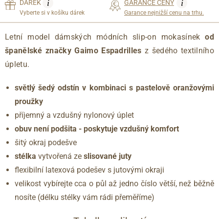
i
i
DÁREK
GARANCE CENY
Vyberte si v košíku dárek
Garance nejnižší cenu na trhu.
Letní model dámských módních slip-on mokasínek
od
španělské značky Gaimo Espadrilles
z šedého textilního
úpletu.
světlý šedý odstín v kombinaci s pastelově oranžovými
proužky
příjemný a vzdušný nylonový úplet
obuv není podšita - poskytuje vzdušný komfort
šitý okraj podešve
stélka
vytvořená ze
slisované juty
flexibilní latexová podešev s jutovými okraji
velikost vybírejte cca o půl až jedno číslo větší, než běžně
nosíte (délku stélky vám rádi přeměříme)