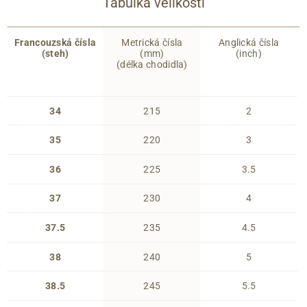
Tabulka velikostí
Francouzská čísla
Metrická čísla
Anglická čísla
(steh)
(mm)
(inch)
(délka chodidla)
34
215
2
35
220
3
36
225
3.5
37
230
4
37.5
235
4.5
38
240
5
38.5
245
5.5