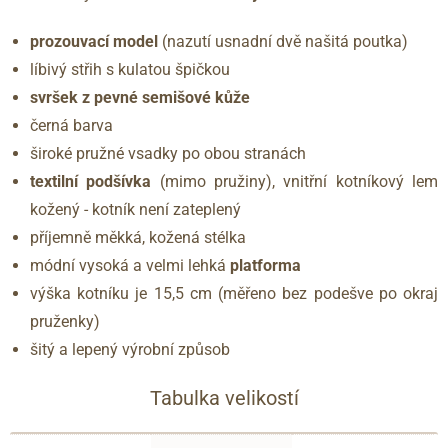
prozouvací model
(nazutí usnadní dvě našitá poutka)
líbivý střih s kulatou špičkou
svršek z pevné semišové kůže
černá barva
široké pružné vsadky po obou stranách
textilní podšívka
(mimo pružiny), vnitřní kotníkový lem
kožený - kotník není zateplený
příjemně měkká, kožená stélka
módní vysoká a velmi lehká
platforma
výška kotníku je 15,5 cm (měřeno bez podešve po okraj
pruženky)
šitý a lepený výrobní způsob
Tabulka velikostí