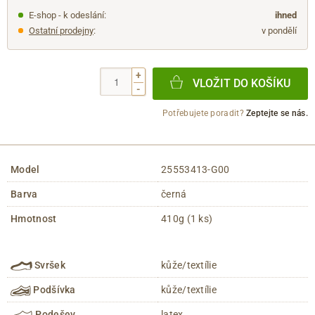
E-shop - k odeslání:
ihned
Ostatní prodejny
:
v pondělí
+
VLOŽIT DO KOŠÍKU
-
Potřebujete poradit?
Zeptejte se nás.
Model
25553413-G00
Barva
černá
Hmotnost
410g (1 ks)
Svršek
kůže/textílie
Podšívka
kůže/textílie
Podešev
latex