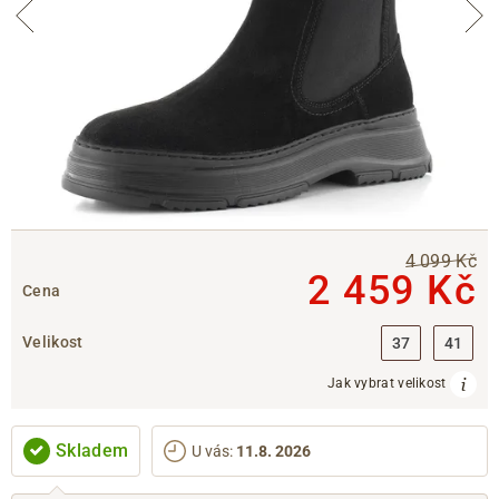
4 099 Kč
2 459 Kč
Cena
Velikost
37
41
Jak vybrat velikost
Skladem
U vás
:
11.8. 2026