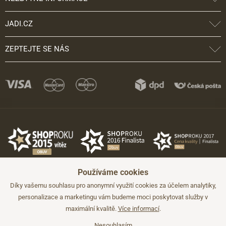
JADI.CZ
ZEPTEJTE SE NÁS
Používáme cookies
Díky vašemu souhlasu pro anonymní využití cookies za účelem analytiky,
personalizace a marketingu vám budeme moci poskytovat služby v
maximální kvalitě.
Více informací
.
©2026 JADI.cz. Užití materiálů bez souhlasu není možné.
Údaje mají pouze informativní charakter a mohou být změněny bez
předchozího upozornění.
Nesouhlasím