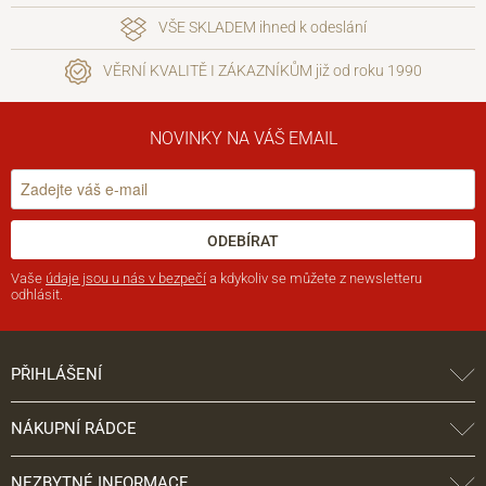
VŠE SKLADEM ihned k odeslání
VĚRNÍ KVALITĚ I ZÁKAZNÍKŮM již od roku 1990
NOVINKY NA VÁŠ EMAIL
ODEBÍRAT
Vaše
údaje jsou u nás v bezpečí
a kdykoliv se můžete z newsletteru
odhlásit.
PŘIHLÁŠENÍ
NÁKUPNÍ RÁDCE
NEZBYTNÉ INFORMACE