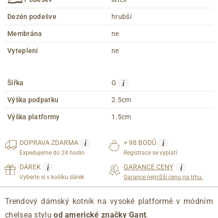
Dezén podešve
hrubší
Membrána
ne
Vyteplení
ne
i
Šířka
G
Výška podpatku
2.5cm
Výška platformy
1.5cm
i
i
DOPRAVA
ZDARMA
+ 98 BODŮ
Expedujeme do 24 hodin
Registrace se vyplatí
i
i
DÁREK
GARANCE CENY
Vyberte si v košíku dárek
Garance nejnižší cenu na trhu.
Trendový dámský kotník na vysoké platformě v módním
chelsea stylu
od americké značky Gant
.