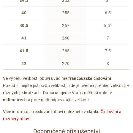
39.5
252
6
40
255
6.5
+
40.5
257
6.5
41
260
7
41.5
265
7.5
42
270
8
Ve výběru velikosti obuvi uvádíme
francouzské číslování
.
Pokud si nejste jistí svou velikostí, zde je uveden přehled velikostí v
různých jednotkách. Doporučujeme Vám změřit si nohu v
milimetrech
a poté najít odpovídající velikost.
Více informací o číslování obuvi naleznete v článku
Číslování a
rozměry obuvi
.
Doporučené příslušenství