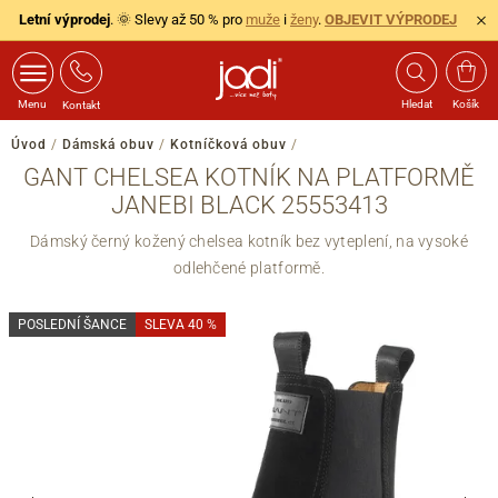
Letní výprodej
. 🌞 Slevy až 50 % pro
muže
i
ženy
.
OBJEVIT VÝPRODEJ
Menu
Hledat
Košík
Kontakt
Úvod
/
Dámská obuv
/
Kotníčková obuv
/
GANT CHELSEA KOTNÍK NA PLATFORMĚ
JANEBI BLACK 25553413
Dámský černý kožený chelsea kotník bez vyteplení, na vysoké
odlehčené platformě.
POSLEDNÍ ŠANCE
SLEVA 40 %