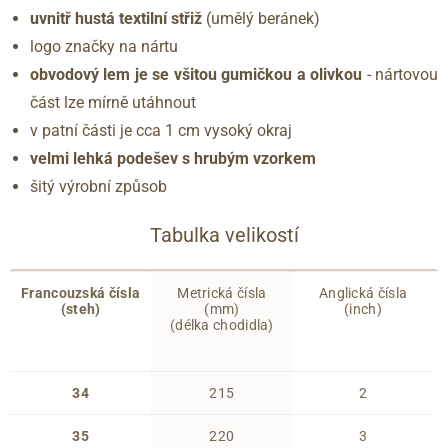
uvnitř hustá textilní střiž
(umělý beránek)
logo značky na nártu
obvodový lem je se všitou gumičkou a olivkou
- nártovou
část lze mírně utáhnout
v patní části je cca 1 cm vysoký okraj
velmi lehká podešev s hrubým vzorkem
šitý výrobní způsob
Tabulka velikostí
Francouzská čísla
Metrická čísla
Anglická čísla
(steh)
(mm)
(inch)
(délka chodidla)
34
215
2
35
220
3