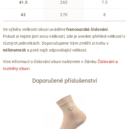
41.5
265
7.5
42
270
8
Ve výběru velikosti obuvi uvádíme
francouzské číslování
.
Pokud si nejste jistí svou velikostí, zde je uveden přehled velikostí v
různých jednotkách. Doporučujeme Vám změřit si nohu v
milimetrech
a poté najít odpovídající velikost.
Více informací o číslování obuvi naleznete v článku
Číslování a
rozměry obuvi
.
Doporučené příslušenství