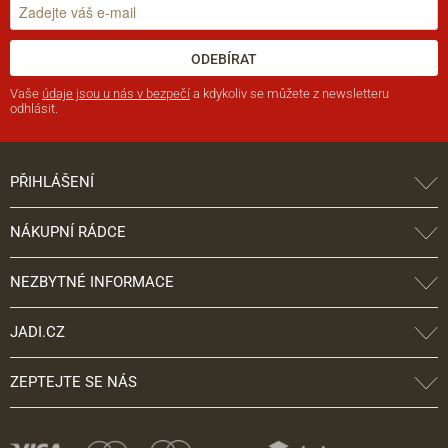
ODEBÍRAT
Vaše
údaje jsou u nás v bezpečí
a kdykoliv se můžete z newsletteru
odhlásit.
PŘIHLÁŠENÍ
NÁKUPNÍ RÁDCE
NEZBYTNÉ INFORMACE
JADI.CZ
ZEPTEJTE SE NÁS