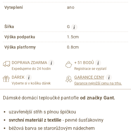
Vyteplení
ano
i
Šířka
G
Výška podpatku
1.5cm
Výška platformy
0.8cm
i
i
DOPRAVA
ZDARMA
+ 51 BODŮ
Expedujeme do 24 hodin
Registrace se vyplatí
i
i
DÁREK
GARANCE CENY
Vyberte si v košíku dárek
Garance nejnižší cenu na trhu.
Dámské domácí teploučké pantofle
od značky Gant.
uzavřenější střih s plnou špičkou
svrchní materiál z textilie
- pevné šusťákoviny
béžová barva se starorůžovým nádechem