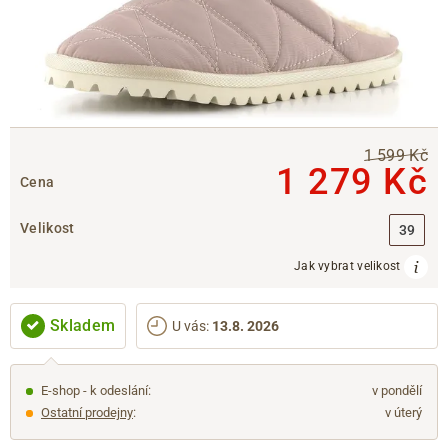
1 599 Kč
1 279 Kč
Cena
Velikost
39
Jak vybrat velikost
Skladem
U vás
:
13.8. 2026
E-shop - k odeslání:
v pondělí
Ostatní prodejny
:
v úterý