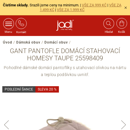
Čistíme sklady.
Srazili jsme ceny na minimum. |
VŠE ZA 999 KČ
|
VŠE ZA
1.499 KČ
|
VŠE ZA 1.999 KČ
Menu
Hledat
Košík
Kontakt
Úvod
/
Dámská obuv
/
Domácí obuv
/
GANT PANTOFLE DOMÁCÍ STAHOVACÍ
HOMESY TAUPE 25598409
Pohodlné dámské domácí pantoflíky s utahovací olivkou na nártu
a teplou podšívkou uvnitř.
POSLEDNÍ ŠANCE
SLEVA 20 %