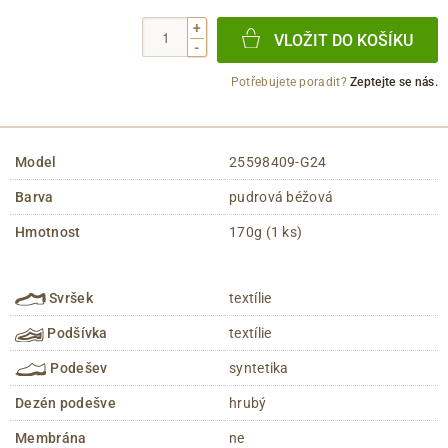
+
VLOŽIT DO KOŠÍKU
-
Potřebujete poradit?
Zeptejte se nás.
Model
25598409-G24
Barva
pudrová béžová
Hmotnost
170g (1 ks)
Svršek
textílie
Podšívka
textílie
Podešev
syntetika
Dezén podešve
hrubý
Membrána
ne